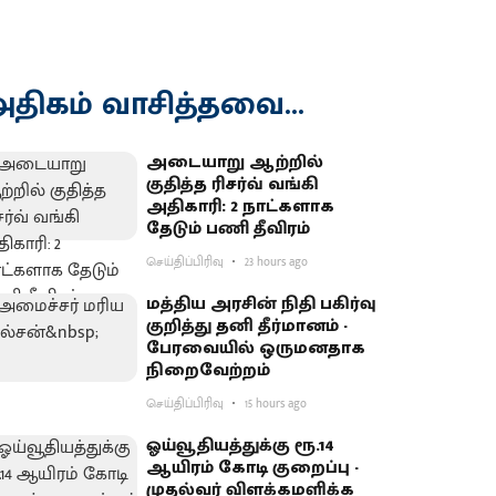
திகம் வாசித்தவை...
அடையாறு ஆற்றில்
குதித்த ரிசர்வ் வங்கி
அதிகாரி: 2 நாட்களாக
தேடும் பணி தீவிரம்
செய்திப்பிரிவு
23 hours ago
மத்திய அரசின் நிதி பகிர்வு
குறித்து தனி தீர்மானம் -
பேரவையில் ஒருமனதாக
நிறைவேற்றம்
செய்திப்பிரிவு
15 hours ago
ஓய்வூதியத்துக்கு ரூ.14
ஆயிரம் கோடி குறைப்பு -
முதல்வர் விளக்கமளிக்க