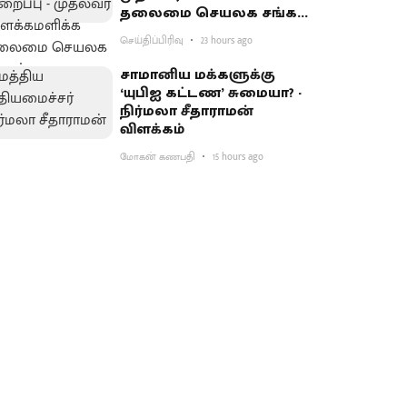
தலைமை செயலக சங்கம்
வலியுறுத்தல்
செய்திப்பிரிவு
23 hours ago
சாமானிய மக்களுக்கு
‘யுபிஐ கட்டண’ சுமையா? -
நிர்மலா சீதாராமன்
விளக்கம்
மோகன் கணபதி
15 hours ago