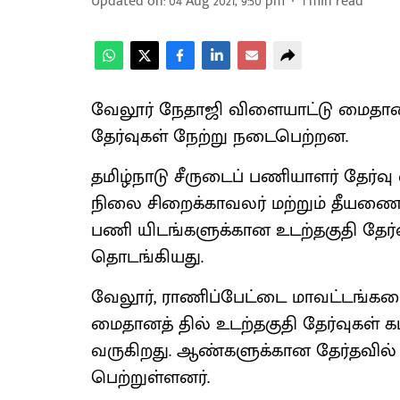
Updated on
:
04 Aug 2021, 9:50 pm
1
min read
வேலூர் நேதாஜி விளையாட்டு மைதானத்
தேர்வுகள் நேற்று நடைபெற்றன.
தமிழ்நாடு சீருடைப் பணியாளர் தேர்வு வ
நிலை சிறைக்காவலர் மற்றும் தீயணைப
பணி யிடங்களுக்கான உடற்தகுதி தேர்வு
தொடங்கியது.
வேலூர், ராணிப்பேட்டை மாவட்டங்களை
மைதானத் தில் உடற்தகுதி தேர்வுகள் க
வருகிறது. ஆண்களுக்கான தேர்தவில் 1,61
பெற்றுள்ளனர்.