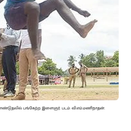
தாண்டுதலில் பங்கேற்ற இளைஞர். படம்: வி.எம்.மணிநாதன்.