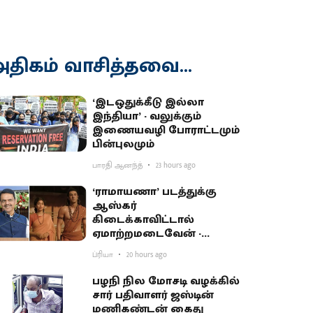
திகம் வாசித்தவை...
‘இடஒதுக்கீடு இல்லா
இந்தியா’ - வலுக்கும்
இணையவழி போராட்டமும்
பின்புலமும்
பாரதி ஆனந்த்
23 hours ago
‘ராமாயணா’ படத்துக்கு
ஆஸ்கர்
கிடைக்காவிட்டால்
ஏமாற்றமடைவேன் -
மகாராஷ்டிர முதல்வர்
ப்ரியா
20 hours ago
பகிர்வு
பழநி நில மோசடி வழக்கில்
சார் பதிவாளர் ஜஸ்டின்
மணிகண்டன் கைது