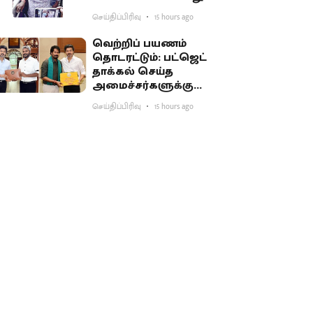
செய்திப்பிரிவு
15 hours ago
வெற்றிப் பயணம்
தொடரட்டும்: பட்ஜெட்
தாக்கல் செய்த
அமைச்சர்களுக்கு
முதல்வர் விஜய் பாராட்டு
செய்திப்பிரிவு
15 hours ago