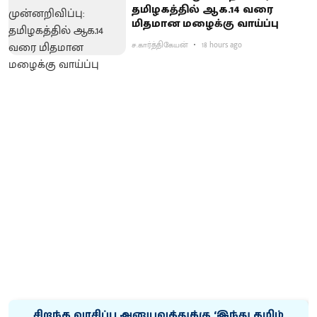
தமிழகத்தில் ஆக.14 வரை
மிதமான மழைக்கு வாய்ப்பு
ச.கார்த்திகேயன்
18 hours ago
சிறந்த வாசிப்பு அனுபவத்துக்கு ‘இந்து தமிழ்