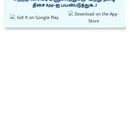
திசை App-ஐ பயன்படுத்துக..!