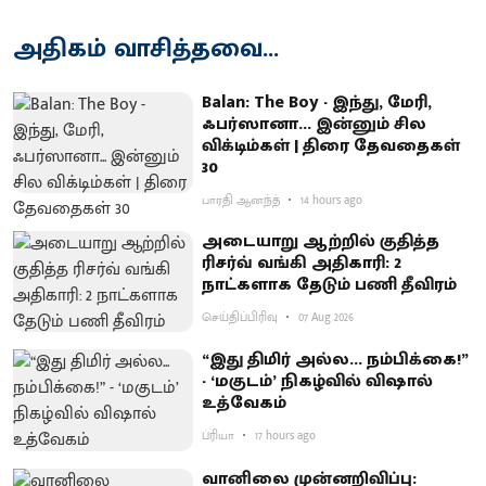
அதிகம் வாசித்தவை...
Balan: The Boy - இந்து, மேரி,
ஃபர்ஸானா... இன்னும் சில
விக்டிம்கள் | திரை தேவதைகள்
30
பாரதி ஆனந்த்
14 hours ago
அடையாறு ஆற்றில் குதித்த
ரிசர்வ் வங்கி அதிகாரி: 2
நாட்களாக தேடும் பணி தீவிரம்
செய்திப்பிரிவு
07 Aug 2026
“இது திமிர் அல்ல... நம்பிக்கை!”
- ‘மகுடம்’ நிகழ்வில் விஷால்
உத்வேகம்
ப்ரியா
17 hours ago
வானிலை முன்னறிவிப்பு: