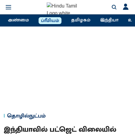
அண்மை
தமிழகம்
இந்தியா
உல
ப்ரீமியம்
தொழில்நுட்பம்
இந்தியாவில் பட்ஜெட் விலையில்