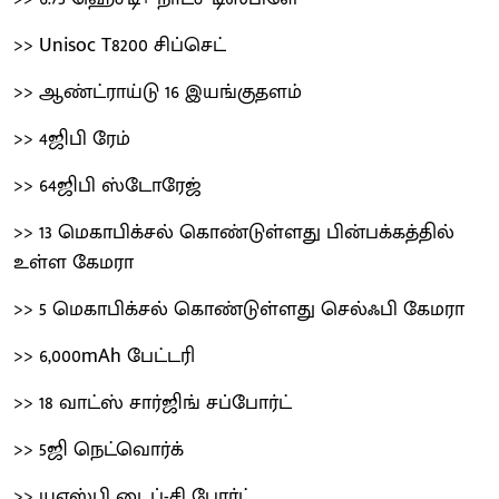
>> Unisoc T8200 சிப்செட்
>> ஆண்ட்ராய்டு 16 இயங்குதளம்
>> 4ஜிபி ரேம்
>> 64ஜிபி ஸ்டோரேஜ்
>> 13 மெகாபிக்சல் கொண்டுள்ளது பின்பக்கத்தில்
உள்ள கேமரா
>> 5 மெகாபிக்சல் கொண்டுள்ளது செல்ஃபி கேமரா
>> 6,000mAh பேட்டரி
>> 18 வாட்ஸ் சார்ஜிங் சப்போர்ட்
>> 5ஜி நெட்வொர்க்
>> யுஎஸ்பி டைப்-சி போர்ட்