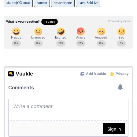
ஸ்மார்ட்போன்
லாவா
smartphone
Lava Bold N2