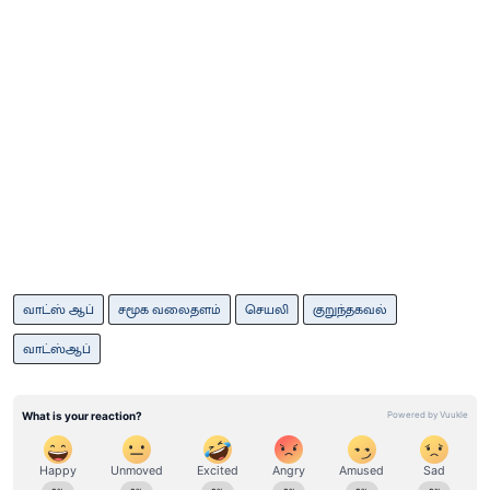
வாட்ஸ் ஆப்
சமூக வலைதளம்
செயலி
குறுந்தகவல்
வாட்ஸ்ஆப்