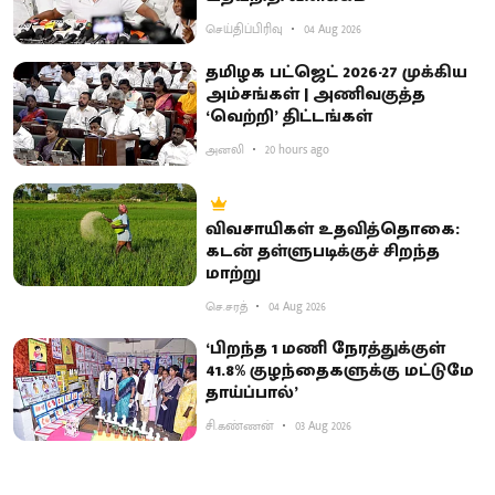
செய்திப்பிரிவு
04 Aug 2026
தமிழக பட்ஜெட் 2026-27 முக்கிய
அம்சங்கள் | அணிவகுத்த
‘வெற்றி’ திட்டங்கள்
அனலி
20 hours ago
விவசாயிகள் உதவித்தொகை:
கடன் தள்ளுபடிக்குச் சிறந்த
மாற்று
செ.சரத்
04 Aug 2026
‘பிறந்த 1 மணி நேரத்துக்குள்
41.8% குழந்தைகளுக்கு மட்டுமே
தாய்ப்பால்’
சி.கண்ணன்
03 Aug 2026