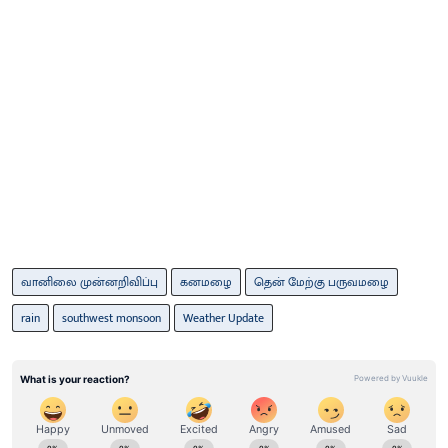
வானிலை முன்னறிவிப்பு
கனமழை
தென் மேற்கு பருவமழை
rain
southwest monsoon
Weather Update