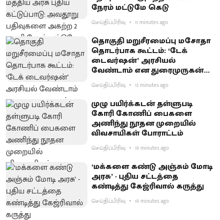
நேரம் மட்டுமே கெடு
செய்திப்பிரிவு
11 minutes ago
தொகுதி மறுசீரமைப்பு மசோதா
தொடர்பாக கூட்டம்: ‘டேக்
டைவர்ஷன்’ அரசியல்
வேண்டாம் என துரைமுருகன்
வலியுறுத்தல்
செய்திப்பிரிவு
13 minutes ago
முழு பயிர்க்கடன் தள்ளுபடி
கோரி கோணிப் பைகளை
அணிந்து நூதன முறையில்
விவசாயிகள் போராட்டம்
செய்திப்பிரிவு
19 minutes ago
‘மக்களை கண்டு அஞ்சும் மோடி
அரசு’ - புதிய சட்டத்தை
கண்டித்து கேஜ்ரிவால் கருத்து
செய்திப்பிரிவு
19 minutes ago