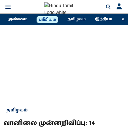
அண்மை
தமிழகம்
இந்தியா
உல
ப்ரீமியம்
தமிழகம்
வானிலை முன்னறிவிப்பு: 14