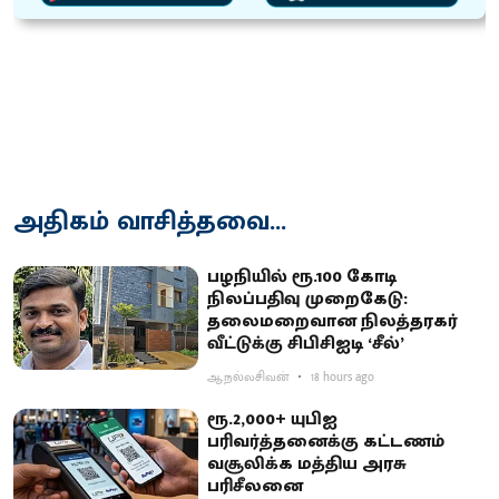
அதிகம் வாசித்தவை...
பழநியில் ரூ.100 கோடி
நிலப்பதிவு முறைகேடு:
தலைமறைவான நிலத்தரகர்
வீட்டுக்கு சிபிசிஐடி ‘சீல்’
ஆ.நல்லசிவன்
18 hours ago
ரூ.2,000+ யுபிஐ
பரிவர்த்தனைக்கு கட்டணம்
வசூலிக்க மத்திய அரசு
பரிசீலனை