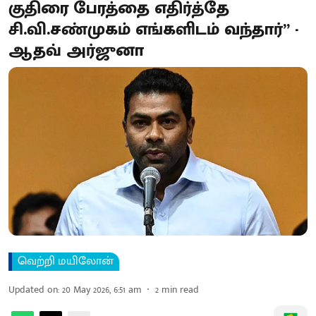
குதிரை பேரத்தை எதிர்த்தே
சி.வி.சண்முகம் எங்களிடம் வந்தார்” -
ஆதவ் அர்ஜுனா
வெற்றி மயிலோன்
Updated on
:
20 May 2026, 6:51 am
2
min read