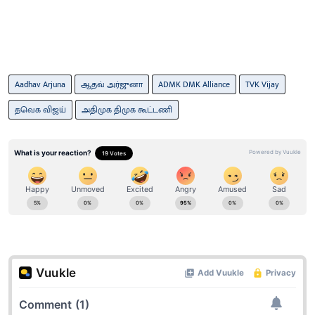
Aadhav Arjuna
ஆதவ் அர்ஜுனா
ADMK DMK Alliance
TVK Vijay
தவெக விஜய்
அதிமுக திமுக கூட்டணி