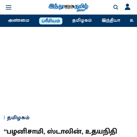
அண்மை
தமிழகம்
இந்தியா
உல
ப்ரீமியம்
தமிழகம்
“பழனிசாமி, ஸ்டாலின், உதயநிதி