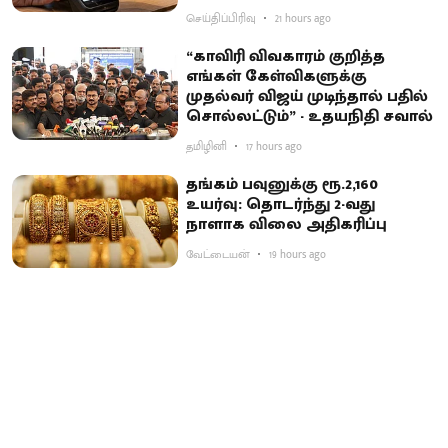
செய்திப்பிரிவு
21 hours ago
“காவிரி விவகாரம் குறித்த
எங்கள் கேள்விகளுக்கு
முதல்வர் விஜய் முடிந்தால் பதில்
சொல்லட்டும்” - உதயநிதி சவால்
தமிழினி
17 hours ago
தங்கம் பவுனுக்கு ரூ.2,160
உயர்வு: தொடர்ந்து 2-வது
நாளாக விலை அதிகரிப்பு
வேட்டையன்
19 hours ago