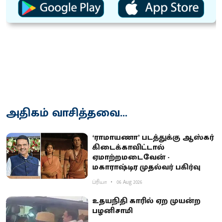
அதிகம் வாசித்தவை...
‘ராமாயணா’ படத்துக்கு ஆஸ்கர்
கிடைக்காவிட்டால்
ஏமாற்றமடைவேன் -
மகாராஷ்டிர முதல்வர் பகிர்வு
ப்ரியா
06 Aug 2026
உதயநிதி காரில் ஏற முயன்ற
பழனிசாமி