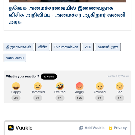
தவெக அமைச்சரவையில் இணைவதாக
விசிக அறிவிப்பு - அமைச்சர் ஆகிறார் வன்னி
அரசு
திருமாவளவன்
விசிக
Thirumavalavan
VCK
வன்னி அரசு
vanni arasu