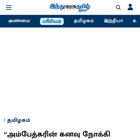
அண்மை
தமிழகம்
இந்தியா
உல
ப்ரீமியம்
தமிழகம்
“அம்பேத்கரின் கனவு நோக்கி