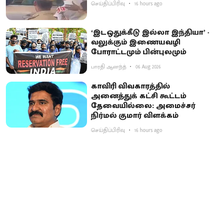
செய்திப்பிரிவு
16 hours ago
‘இடஒதுக்கீடு இல்லா இந்தியா’ -
வலுக்கும் இணையவழி
போராட்டமும் பின்புலமும்
பாரதி ஆனந்த்
06 Aug 2026
காவிரி விவகாரத்தில்
அனைத்துக் கட்சி கூட்டம்
தேவையில்லை: அமைச்சர்
நிர்மல் குமார் விளக்கம்
செய்திப்பிரிவு
16 hours ago