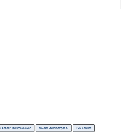
k Leader Thirumavalavan
தவெக அமைச்சரவை
TVK Cabinet