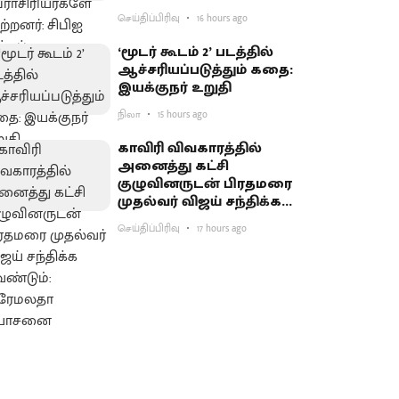
செய்திப்பிரிவு
16 hours ago
‘மூடர் கூடம் 2’ படத்தில்
ஆச்சரியப்படுத்​தும் கதை:
இயக்குநர் உறுதி
நிலா
15 hours ago
காவிரி விவகாரத்தில்
அனைத்து கட்சி
குழுவினருடன் பிரதமரை
முதல்வர் விஜய் சந்திக்க
வேண்டும்: பிரேமலதா
செய்திப்பிரிவு
17 hours ago
யோசனை