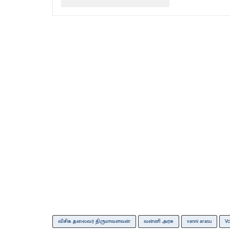
விசிக தலைவர் திருமாவளவன்
வன்னி அரசு
vanni arasu
Vc