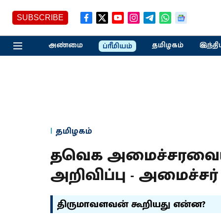
SUBSCRIBE
அண்மை
தமிழகம்
இந்தி
ப்ரீமியம்
தமிழகம்
தவெக அமைச்சரவைய
அறிவிப்பு - அமைச்சர
திருமாவளவன் கூறியது என்ன?