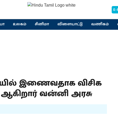
E-
யா
உலகம்
சினிமா
விளையாட்டு
வணிகம்
ில் இணைவதாக விசிக
் ஆகிறார் வன்னி அரசு