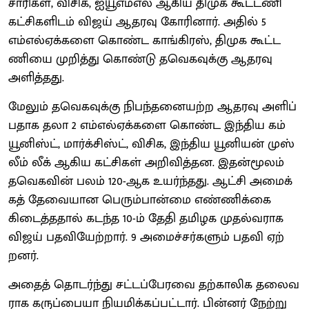
சா​ரி​கள், விசிக, ஐயூஎம்​எல் ஆகிய திமுக கூட்டணி
கட்​சிகளிடம் விஜய் ஆதரவு கோரி​னார். அதில் 5
எம்எல்ஏக்​களை கொண்ட காங்​கிரஸ், திமுக கூட்​ட​
ணியை முறித்து கொண்டு தவெக​வுக்கு ஆதரவு
அளித்​தது.
மேலும் தவெக​வுக்கு நிபந்​தனையற்ற ஆதரவு அளிப்​
ப​தாக தலா 2 எம்​எல்​ஏக்​களை கொண்ட இந்​திய கம்​
யூனிஸ்ட், மார்க்​சிஸ்ட், விசிக, இந்​திய யூனியன் முஸ்​
லீம் லீக் ஆகிய கட்​சிகள் அறிவித்தன. இதன்​மூலம்
தவெக​வின் பலம் 120-ஆக உயர்ந்​தது. ஆட்சி அமைக்​
கத் தேவை​யான பெரும்​பான்மை எண்​ணிக்கை
கிடைத்​த​தால் கடந்த 10-ம் தேதி தமிழக முதல்​வ​ராக
விஜய் பதவியேற்றார். 9 அமைச்​சர்​களும் பதவி ஏற்​
றனர்.
அதைத் தொடர்ந்து சட்​டப்​பேரவை தற்​காலிக தலை​வ​
ராக கருப்பையா நியமிக்​கப்​பட்​டார். பின்​னர் நேற்று