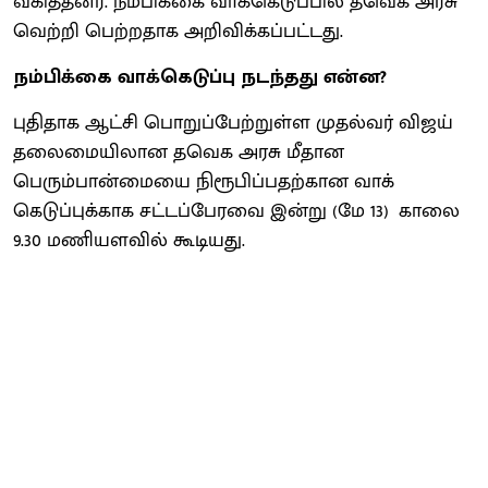
வகித்தனர். நம்பிக்கை வாக்கெடுப்பில் தவெக அரசு
வெற்றி பெற்றதாக அறிவிக்கப்பட்டது.
நம்பிக்கை வாக்கெடுப்பு நடந்தது என்ன?
புதி​தாக ஆட்சி பொறுப்​பேற்​றுள்ள முதல்வர் விஜய்​
தலைமையிலான தவெக அரசு மீதான
பெரும்பான்மையை நிரூபிப்​ப​தற்​கான வாக்​
கெடுப்புக்காக சட்டப்​பேர​வை இன்று (மே 13) காலை
9.30 மணியளவில் கூடியது.