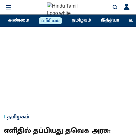
அண்மை
தமிழகம்
இந்தியா
உல
ப்ரீமியம்
தமிழகம்
எளிதில் தப்பியது தவெக அரசு: