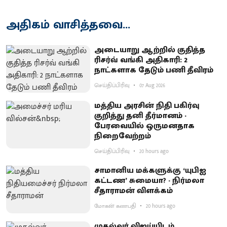
அதிகம் வாசித்தவை...
அடையாறு ஆற்றில் குதித்த
ரிசர்வ் வங்கி அதிகாரி: 2
நாட்களாக தேடும் பணி தீவிரம்
செய்திப்பிரிவு
07 Aug 2026
மத்திய அரசின் நிதி பகிர்வு
குறித்து தனி தீர்மானம் -
பேரவையில் ஒருமனதாக
நிறைவேற்றம்
செய்திப்பிரிவு
20 hours ago
சாமானிய மக்களுக்கு ‘யுபிஐ
கட்டண’ சுமையா? - நிர்மலா
சீதாராமன் விளக்கம்
மோகன் கணபதி
20 hours ago
முதல்வர் விஜய்யிடம்