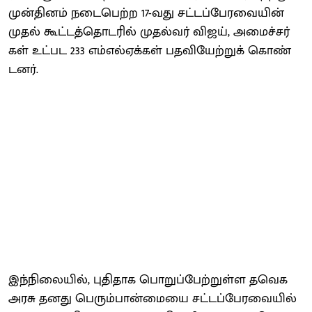
முன்​தினம் நடை​பெற்ற 17-வது சட்​டப்​பேர​வை​யின்
முதல் கூட்​டத்​தொடரில் முதல்வர் விஜய், அமைச்​சர்​
கள் உட்பட 233 எம்​எல்​ஏக்​கள் பதவியேற்​றுக் கொண்​
டனர்.
இந்​நிலை​யில், புதி​தாக பொறுப்​பேற்​றுள்ள தவெக
அரசு தனது பெரும்​பான்​மையை சட்​டப்​பேர​வை​யில்