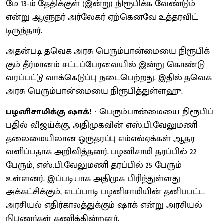
மே 13-ம் தேதிக்​குள் (இன்று) நிரூபிக்க வேண்​டும்
என்று ஆளுநர் அர்​லேகர் ஏற்​கெனவே உத்​தர​விட்​
டிருந்தார்.
அதன்​படி தவெக அரசு பெரும்​பான்​மையை நிரூபிக்​
கும் தீர்​மானம் சட்​டப்​பேர​வை​யில் இன்று கொண்டு
வரப்​பட்டு வாக்​கெடுப்பு நடை​பெற்றது. இதில் தவெக
அரசு பெரும்பான்மையை நிரூபித்துள்ளஹு.
பழனிசாமிக்கு ஷாக்! -
பெரும்​பான்​மையை நிரூபிப்​
ப​தில் விஜய்க்கு, அதி​முக​வின் எஸ்.பி.வேலுமணி
தலை​மையிலான ஒருதரப்பு எம்​எல்​ஏக்​கள் ஆதர​
வளிப்​ப​தாக அறிவித்தனர். பழனிசாமி தரப்பில் 22
பேரும், எஸ்.பி.வேலுமணி தரப்பில் 25 பேரும்
உள்ளனர். இப்படியாக அதிமுக பிரிந்துள்ளது
அக்கட்சிக்கும், எடப்பாடி பழனிசாமியின் தனிப்பட்ட
அரசியல் எதிர்காலத்துக்கும் ஷாக் என்று அரசியல்
நிபுணர்கள் கணிக்கின்றனர்.