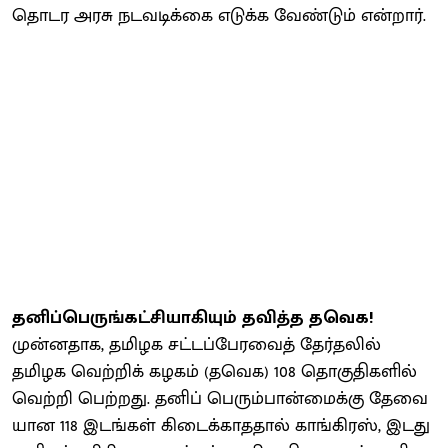
தொடர அரசு நடவடிக்கை எடுக்க வேண்டும் என்றார்.
தனிப்பெருங்கட்சியாகியும் தவித்த தவெக!
முன்னதாக, தமிழக சட்​டப்​பேர​வைத் தேர்​தலில்
தமிழக வெற்​றிக் கழகம் ​(தவெக) 108 தொகு​தி​களில்
வெற்​றி பெற்​றது. தனிப் பெரும்பான்​மைக்கு தேவை​
யான 118 இடங்​கள் கிடைக்​காத​தால் காங்கிரஸ், இடது​