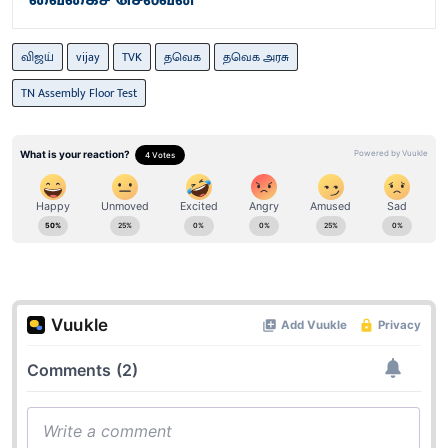
வைகைச் செல்வன்
விஜய்
vijay
TVK
தவெக
தவெக அரசு
TN Assembly Floor Test