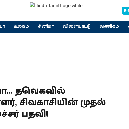
E-
யா
உலகம்
சினிமா
விளையாட்டு
வணிகம்
னா... தவெகவில்
ர், சிவகாசியின் முதல்
்சர் பதவி!