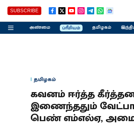
SUBSCRIBE
அண்மை
தமிழகம்
இந்தி
ப்ரீமியம்
தமிழகம்
கவனம் ஈர்த்த கீர்த்த
இணைந்ததும் வேட்பாள
பெண் எம்எல்ஏ, அமைச