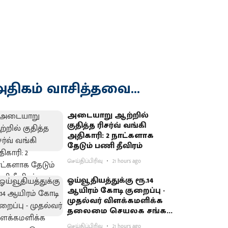
திகம் வாசித்தவை...
அடையாறு ஆற்றில்
குதித்த ரிசர்வ் வங்கி
அதிகாரி: 2 நாட்களாக
தேடும் பணி தீவிரம்
செய்திப்பிரிவு
21 hours ago
ஓய்வூதியத்துக்கு ரூ.14
ஆயிரம் கோடி குறைப்பு -
முதல்வர் விளக்கமளிக்க
தலைமை செயலக சங்கம்
வலியுறுத்தல்
செய்திப்பிரிவு
21 hours ago