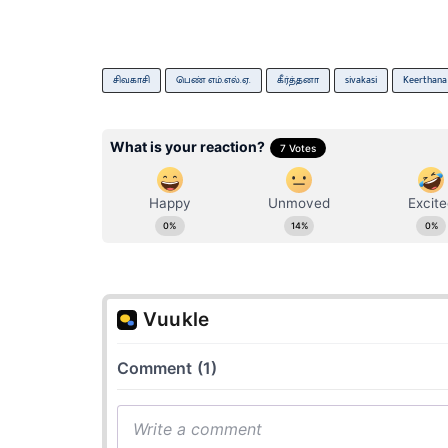
சிவகாசி
பெண் எம்.எல்.ஏ.
கீர்த்தனா
sivakasi
Keerthana