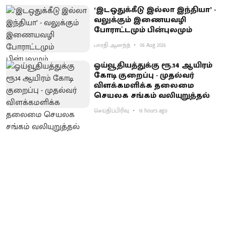
‘இடஒதுக்கீடு இல்லா இந்தியா’ -
வலுக்கும் இணையவழி
போராட்டமும் பின்புலமும்
பாரதி ஆனந்த்
06 Aug 2026
ஓய்வூதியத்துக்கு ரூ.14 ஆயிரம்
கோடி குறைப்பு - முதல்வர்
விளக்கமளிக்க தலைமை
செயலக சங்கம் வலியுறுத்தல்
செய்திப்பிரிவு
16 hours ago