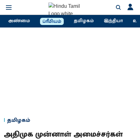
அண்மை
தமிழகம்
இந்தியா
உல
ப்ரீமியம்
தமிழகம்
அதிமுக முன்னாள் அமைச்சர்கள்