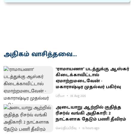
அதிகம் வாசித்தவை...
‘ராமாயணா’ படத்துக்கு ஆஸ்கர்
கிடைக்காவிட்டால்
ஏமாற்றமடைவேன் -
மகாராஷ்டிர முதல்வர் பகிர்வு
ப்ரியா
06 Aug 2026
அடையாறு ஆற்றில் குதித்த
ரிசர்வ் வங்கி அதிகாரி: 2
நாட்களாக தேடும் பணி தீவிரம்
செய்திப்பிரிவு
16 hours ago