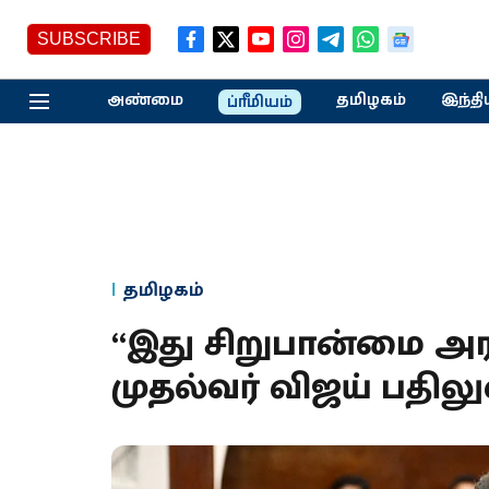
SUBSCRIBE
அண்மை
தமிழகம்
இந்தி
ப்ரீமியம்
தமிழகம்
“இது சிறுபான்மை அர
முதல்வர் விஜய் பதில