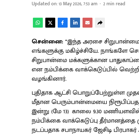
Updated on
:
13 May 2026, 7:53 am
2
min read
சென்னை:
“இந்த அரசை சிறுபான்மை 
எங்களுக்கு மகிழ்ச்சியே. நாங்களே ச
சிறுபான்மை மக்களுக்கான பாதுகாப்
என நம்பிக்கை வாக்கெடுப்பில் வெற்ற
வழங்கினார்.
புதி​தாக ஆட்சி பொறுப்​பேற்​றுள்ள 
மீதான பெரும்பான்மையை நிரூபிப்​ப​தற்
இன்று (மே 13) காலை 9.30 மணியளவில்
நம்பிக்கை வாக்கெடுப்பு தீர்மானத்தை 
நடப்பதாக சபாநாயகர் ஜேசிடி பிரபாகர் 