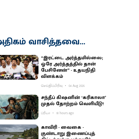
திகம் வாசித்தவை...
“இரட்டை அர்த்தமில்லை;
ஒரே அர்த்தத்தில் தான்
பேசினேன்” - உதயநிதி
விளக்கம்
செய்திப்பிரிவு
04 Aug 2026
சந்தீப் கிஷனின் ‘கரிகாலா’
முதல் தோற்றம் வெளியீடு!
ப்ரியா
18 hours ago
காவிரி - வைகை -
குண்டாறு இணைப்புத்