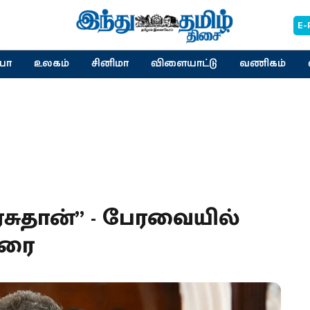
E-
யா
உலகம்
சினிமா
விளையாட்டு
வணிகம்
சுதான்” - பேரவையில்
ுரை