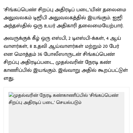
‘சிங்​கப்​பெண் சிறப்பு அதிரடிப் ​படை’​யின் தலைமை
அலு​வல​கம் டிஜிபி அலு​வல​கத்​தில் இயங்​கும். ஐஜி
அந்​தஸ்​தில் ஒரு உயர் அதி​காரி தலை​மையேற்​பார்.
அவருக்​குக் கீழ் ஒரு எஸ்​பி, 2 டிஎஸ்​பி-க்​கள், 4 ஆய்​
வாளர்​கள், 8 உதவி ஆய்வாளர்​கள் மற்​றும் 20 பேர்
என மொத்​தம் 36 போலீ​ஸாருடன் சிங்​கப்​பெண்
சிறப்பு அதிரடிப்​படை, முதல்​வரின் நேரடி கண்​
காணிப்​பில் இயங்​கும். இவ்​வாறு அதில்​ கூற​ப்​பட்​டுள்​
ளது.