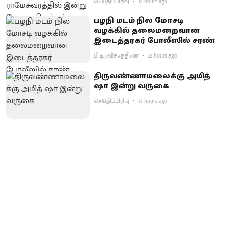
செய்திப்பிரிவு
18 hours ago
பழநி மடம் நில மோசடி
வழக்கில் தலைமறைவான
இடைத்தரகர் போலீஸில் சரண்
பி.டி.ரவிச்சந்திரன்
22 hours ago
திருவண்ணாமலைக்கு அமித்
ஷா இன்று வருகை
செய்திப்பிரிவு
16 hours ago