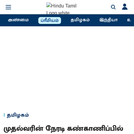
அண்மை
தமிழகம்
இந்தியா
உல
ப்ரீமியம்
தமிழகம்
முதல்வரின் நேரடி கண்காணிப்பில்