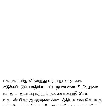
புகார்​கள் மீது விரைந்து உரிய நடவடிக்கை
எடுக்கப்படும். பாதிக்​கப்​பட்ட நபர்​களை மீட்​டு, அவர்​
களது பாது​காப்பு மற்​றும் நலனை உறுதி செய்​
வதுடன் இதர ஆதர​வு​கள் கிடைத்​திட வகை செய்​வது