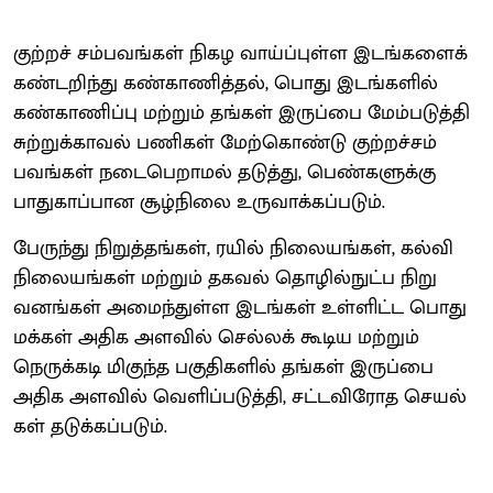
குற்றச் சம்​பவங்​கள் நிகழ வாய்ப்​புள்ள இடங்​களைக்
கண்​டறிந்து கண்​காணித்​தல், பொது இடங்​களில்
கண்​காணிப்பு மற்றும் தங்​கள் இருப்பை மேம்​படுத்தி
சுற்​றுக்​காவல் பணி​கள் மேற்​கொண்டு குற்​றச்​சம்​
பவங்​கள் நடை​பெறாமல் தடுத்​து, பெண்​களுக்கு
பாது​காப்​பான சூழ்​நிலை உரு​வாக்​கப்படும்.
பேருந்து நிறுத்​தங்​கள், ரயில் நிலை​யங்​கள், கல்வி
நிலை​யங்​கள் மற்​றும் தகவல் தொழில்​நுட்ப நிறு​
வனங்​கள் அமைந்​துள்ள இடங்​கள் உள்​ளிட்ட பொது​
மக்​கள் அதிக அளவில் செல்லக்​ கூடிய மற்​றும்
நெருக்​கடி மிகுந்த பகு​தி​களில் தங்​கள் இருப்பை
அதிக அளவில் வெளிப்​படுத்​தி, சட்​ட​விரோத செயல்​
கள் தடுக்கப்படும்.