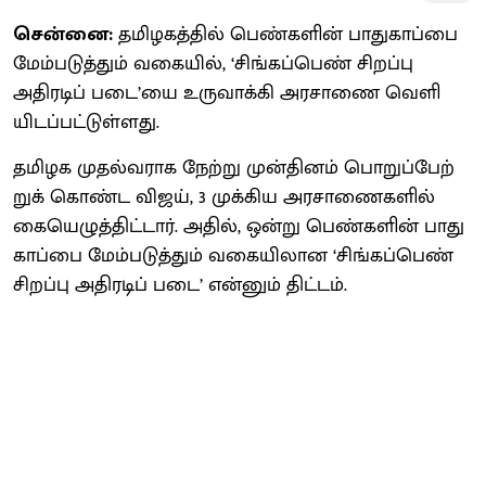
சென்னை:
தமிழகத்​தில் பெண்​களின் பாது​காப்பை
மேம்​படுத்​தும் வகை​யில், ‘சிங்கப்பெண் சிறப்பு
அதிரடிப் படை’யை உரு​வாக்கி அரசாணை வெளி​
யிடப்​பட்​டுள்​ளது.
தமிழக முதல்​வ​ராக நேற்று முன்​தினம் பொறுப்​பேற்​
றுக் கொண்ட விஜய், 3 முக்​கிய அரசாணை​களில்
கையெழுத்​திட்​டார். அதில், ஒன்று பெண்​களின் பாது​
காப்பை மேம்​படுத்​தும் வகையி​லான ‘சிங்​கப்​பெண்
சிறப்பு அதிரடிப் படை’ என்​னும் திட்​டம்.