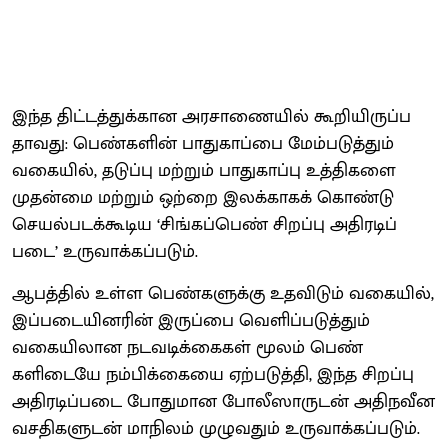
இந்த திட்​டத்​துக்​கான அரசாணையில் கூறி​யிருப்​ப​
தாவது: பெண்​களின் பாது​காப்பை மேம்​படுத்​தும்
வகை​யில், தடுப்பு மற்​றும் பாது​காப்பு உத்​தி​களை
முதன்மை மற்​றும் ஒற்றை இலக்​காகக் கொண்டு
செயல்​படக்​கூடிய ‘சிங்​கப்​பெண் சிறப்பு அதிரடிப்​
படை’ உரு​வாக்​கப்​படும்.
ஆபத்​தில் உள்ள பெண்​களுக்கு உதவிடும் வகை​யில்,
இப்​படை​யினரின் இருப்பை வெளிப்​படுத்​தும்
வகையி​லான நடவடிக்​கைகள் மூலம் பெண்​
களிடையே நம்​பிக்​கையை ஏற்​படுத்​தி, இந்த சிறப்​பு
அதிரடிப்​படை போது​மான போலீ​ஸாருடன் அதிநவீன
வசதி​களு​டன் மாநிலம் முழு​வதும் உரு​வாக்​கப்படும்.