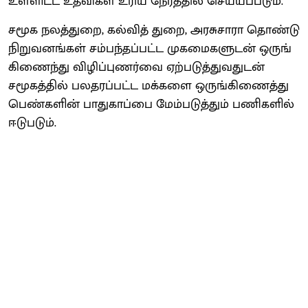
உள்​ளிட்ட உதவி​கள் உரிய நேரத்​தில் செய்​யப்படும்.
சமூக நலத்​துறை, கல்​வித் துறை, அரசு​சாரா தொண்டு
நிறு​வனங்​கள் சம்​பந்​தப்​பட்ட முகமை​களு​டன் ஒருங்​
கிணைந்து விழிப்​புணர்வை ஏற்​படுத்​து​வதுடன்
சமூகத்​தில் பலதரப்​பட்ட மக்​களை ஒருங்​கிணைத்து
பெண்​களின் பாது​காப்பை மேம்​படுத்​தும் பணி​களில்
ஈடு​படும்.