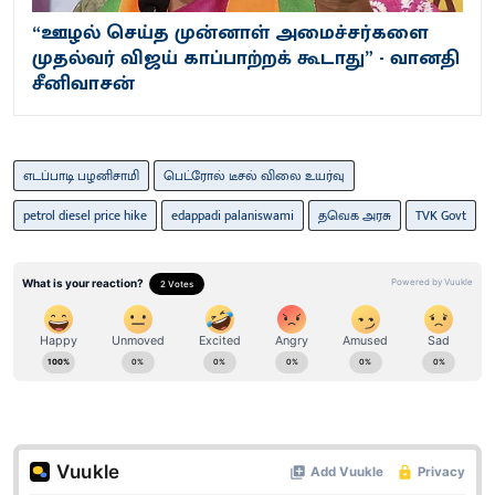
“ஊழல் செய்த முன்னாள் அமைச்சர்களை
முதல்வர் விஜய் காப்பாற்றக் கூடாது” - வானதி
சீனிவாசன்
எடப்பாடி பழனிசாமி
பெட்ரோல் டீசல் விலை உயர்வு
petrol diesel price hike
edappadi palaniswami
தவெக அரசு
TVK Govt