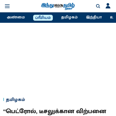
அண்மை
தமிழகம்
இந்தியா
உல
ப்ரீமியம்
தமிழகம்
“பெட்ரோல், டீசலுக்கான விற்பனை