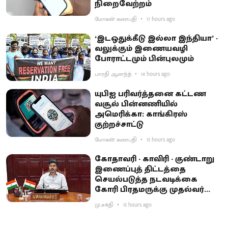
நிறைவேற்றம்
மோகன் கணபதி
17 hours ago
‘இடஒதுக்கீடு இல்லா இந்தியா’ -
வலுக்கும் இணையவழி
போராட்டமும் பின்புலமும்
பாரதி ஆனந்த்
14 hours ago
யுபிஐ பரிவர்த்தனை கட்டண
வசூல் பின்னணியில்
அமெரிக்கா: காங்கிரஸ்
குற்றச்சாட்டு
மோகன் கணபதி
15 hours ago
கோதாவரி - காவிரி - குண்டாறு
இணைப்புத் திட்டத்தை
செயல்படுத்த நடவடிக்கை
கோரி பிரதமருக்கு முதல்வர்
விஜய் கடிதம்
மு.சக்தி
15 hours ago