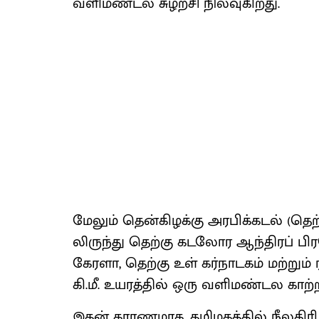
வளிமண்டல சுழற்சி நில​வு​கிறது.
மேலும் தென்​கிழக்கு அரபிக்​கடல் (தெற்கு
லிருந்து தெற்கு கடலோர ஆந்​திரப் பி
கேரளா, தெற்கு உள் கர்​நாடகம் மற்​றும் ர
கி.மீ. உயரத்​தில் ஒரு வளிமண்டல காற்​றழ
இதன் காரண​மாக, தமிழகத்​தில் நீல​கிரி, 