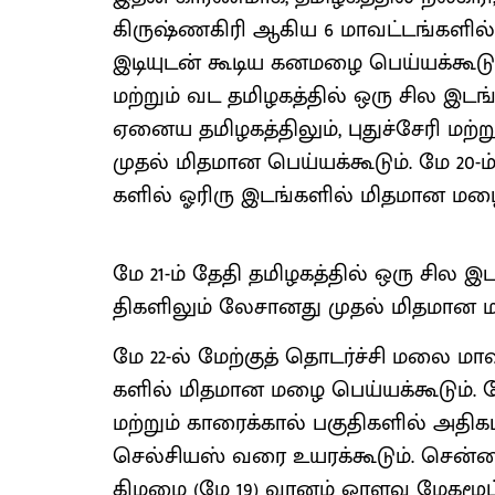
கிருஷ்ணகிரி ஆகிய 6 மாவட்​டங்​களில் 
இடி​யுடன் கூடிய கனமழை பெய்​யக்​கூடும
மற்​றும் வட தமிழகத்​தில் ஒரு சில இடங
ஏனைய தமிழகத்​தி​லும், புதுச்​சேரி மற்​
முதல் மித​மான பெய்​யக்​கூடும். மே 20-
களில் ஓரிரு இடங்​களில் மித​மான மழை 
மே 21-ம் தேதி தமிழகத்​தில் ஒரு சில இடங்​
தி​களி​லும் லேசானது முதல் மித​மான ம
மே 22-ல் மேற்​குத் தொடர்ச்சி மலை மாவட
களில் மித​மான மழை பெய்யக்​கூடும். மே 
மற்​றும் காரைக்​கால் பகு​தி​களில் அதி
செல்​சி​யஸ் வரை உயரக்​கூடும். சென்னை 
கிழமை (மே 19) வானம் ஓரளவு மேகமூட்​டத