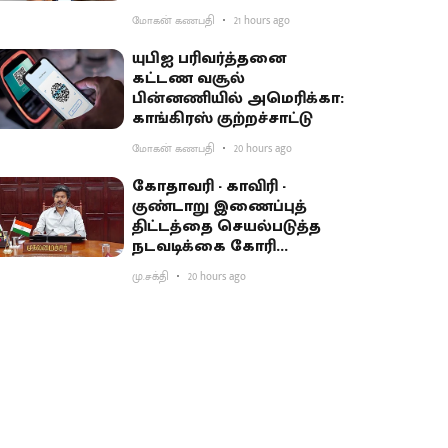
மோகன் கணபதி
21 hours ago
யுபிஐ பரிவர்த்தனை
கட்டண வசூல்
பின்னணியில் அமெரிக்கா:
காங்கிரஸ் குற்றச்சாட்டு
மோகன் கணபதி
20 hours ago
கோதாவரி - காவிரி -
குண்டாறு இணைப்புத்
திட்டத்தை செயல்படுத்த
நடவடிக்கை கோரி
பிரதமருக்கு முதல்வர்
மு.சக்தி
20 hours ago
விஜய் கடிதம்