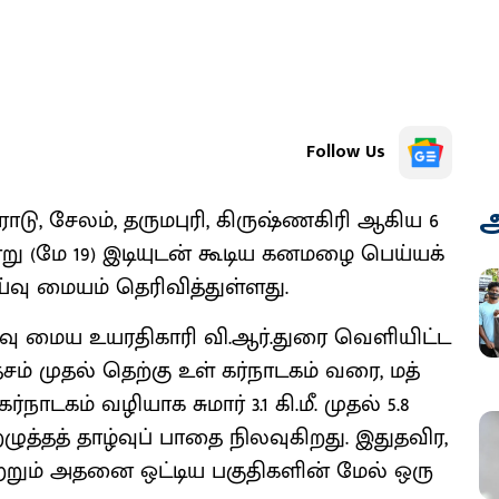
Follow Us
அ
 ஈரோடு, சேலம், தரு​மபுரி, கிருஷ்ணகிரி ஆகிய 6
று (மே 19) இடி​யுடன் கூடிய கனமழை பெய்​யக்​
மையம் தெரி​வித்​துள்​ளது.
மைய உயர​தி​காரி வி.ஆர்​.துரை வெளி​யிட்ட
ிரதேசம் முதல் தெற்கு உள் கர்​நாடகம் வரை, மத்​
்​நாடகம் வழி​யாக சுமார் 3.1 கி.மீ. முதல் 5.8
த்​தத் தாழ்​வுப் பாதை நில​வு​கிறது. இதுத​விர,
​றும் அதனை ஒட்​டிய பகு​தி​களின் மேல் ஒரு