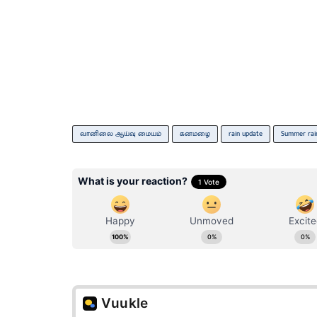
வானிலை ஆய்வு மையம்
கனமழை
rain update
Summer rai