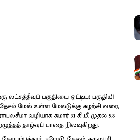
 லட்​சத்​தீவுப் பகு​தியை ஒட்​டிய) பகு​தியி​
ரதேசம் மேல் உள்ள மேலடுக்கு சுழற்சி வரை,
ாயலசீமா வழி​யாக சுமார் 3.1 கி.மீ. முதல் 5.8
ுத்​தத் தாழ்​வுப் பாதை நில​வு​கிறது.
கோயம்​புத்​தூர், ஈரோடு, சேலம், தரு​மபுரி,