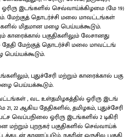
ஓரிரு இடங்​களில் செவ்​வாய்க்​கிழமை (மே 19)
். மேற்​குத் தொடர்ச்சி மலை மாவட்​டங்​கள்
்​களில் மித​மான மழை பெய்​யக்​கூடும்.
றும் காரைக்​கால் பகு​தி​களி​லும் லேசானது
ம் தேதி மேற்​குத் தொடர்ச்சி மலை மாவட்​டங்​
பெய்​யக்​கூடும்.
களி​லும், புதுச்​சேரி மற்​றும் காரைக்​கால் பகு​
ழை பெய்​யக்​கூடும்.
்​டங்​கள் , வட உள்தமிழகத்​தில் ஓரிரு இடங்​
21, 22 ஆகிய தேதி​களில், தமிழகம், புதுச்​சேரி
​கபட்ச வெப்​பநிலை ஓரிரு இடங்​களில் 2 டிகிரி
மற்​றும் புறநகர் பகு​தி​களில் செவ்​வாய்க்​
்​துடன் காணப்​படும். நகரின் ஒருசில பகு​தி​