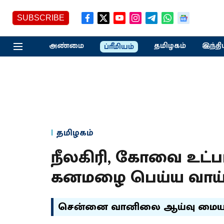
SUBSCRIBE
அண்மை
தமிழகம்
இந்தி
ப்ரீமியம்
தமிழகம்
நீலகிரி, கோவை உட்ப
கனமழை பெய்ய வாய்ப
சென்னை வானிலை ஆய்வு மையம