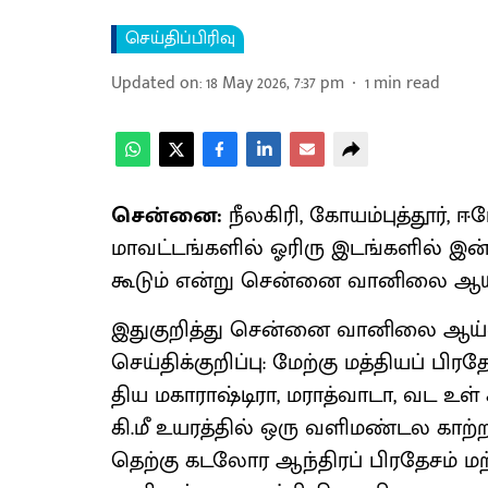
செய்திப்பிரிவு
Updated on
:
18 May 2026, 7:37 pm
1
min read
சென்னை:
நீல​கிரி, கோயம்​புத்​தூர்,
மாவட்​டங்​களில் ஓரிரு இடங்​களில் இன்
கூடும் என்று சென்னை வானிலை ஆய்வு 
இதுகுறித்து சென்னை வானிலை ஆய்வு 
செய்​திக்​குறிப்​பு: மேற்கு மத்​தி​யப் ப
திய மகா​ராஷ்டி​ரா, மராத்​வா​டா, வட உள் கர
கி.மீ உயரத்​தில் ஒரு வளிமண்டல காற்​றழு
தெற்கு கடலோர ஆந்​திரப் பிரதேசம் மற்