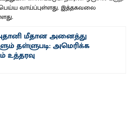
பெய்ய வாய்ப்​புள்​ளது. இத்தகவலை
ளது.
 அதானி மீதான அனைத்து
ளும் தள்ளுபடி: அமெரிக்க
ம் உத்தரவு