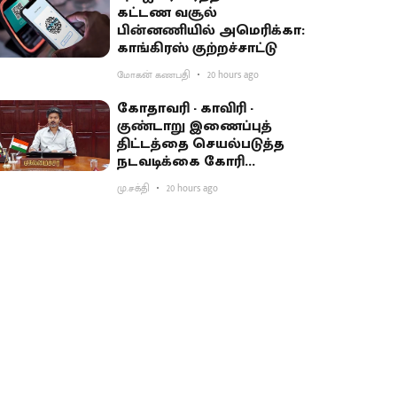
கட்டண வசூல்
பின்னணியில் அமெரிக்கா:
காங்கிரஸ் குற்றச்சாட்டு
மோகன் கணபதி
20 hours ago
கோதாவரி - காவிரி -
குண்டாறு இணைப்புத்
திட்டத்தை செயல்படுத்த
நடவடிக்கை கோரி
பிரதமருக்கு முதல்வர்
மு.சக்தி
20 hours ago
விஜய் கடிதம்