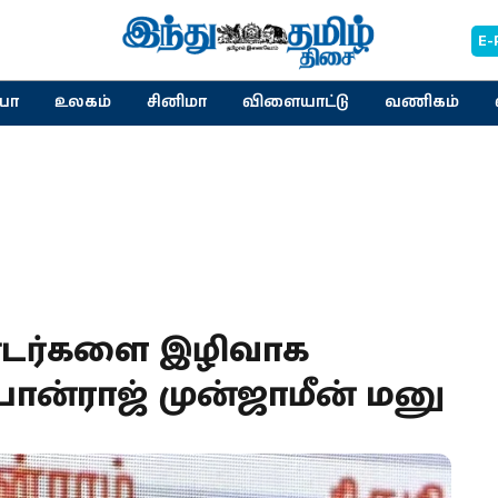
E-
யா
உலகம்
சினிமா
விளையாட்டு
வணிகம்
டர்களை இழிவாக
ொன்ராஜ் முன்ஜாமீன் மனு