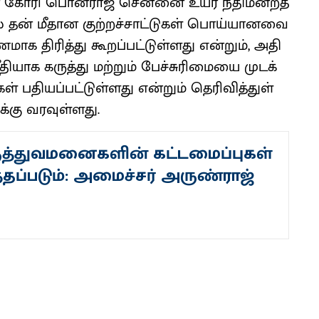
ன் கோரி பொன்​ராஜ் சென்னை உயர் நீதி​மன்​றத்​
ில் தன் மீதான குற்​றச்​சாட்​டு​கள் பொய்​யானவை
​மாக திரித்து கூறப்​பட்​டுள்​ளது என்​றும், அதி​
​யாக கருத்து மற்​றும் பேச்​சுரிமையை முடக்​
 பதி​யப்​பட்​டுள்​ளது என்​றும் தெரி​வித்​துள்​
​கு வரவுள்​ளது.
ுத்துவமனைகளின் கட்டமைப்புகள்
்தப்படும்: அமைச்சர் அருண்ராஜ்