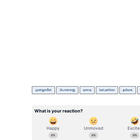
முன்ஜாமீன்
பொன்ராஜ்
ponraj
bail petition
தவெக