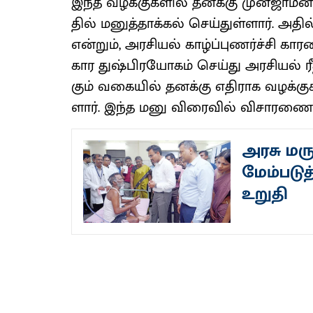
இந்த வழக்​கு​களில் தனக்கு முன்​ஜாமீ
தில் மனுத்​தாக்​கல் செய்​துள்​ளார். அத
என்​றும், அரசி​யல் காழ்ப்​புணர்ச்சி காரண
கார துஷ்பிரயோகம் செய்து அரசி​யல் ரீதி
கும் வகை​யில் தனக்கு எதி​ராக வழக்​கு​கள்
ளார். இந்த மனு விரை​வில்​ வி​சா​ரணைக்
அரசு மர
மேம்படுத
உறுதி