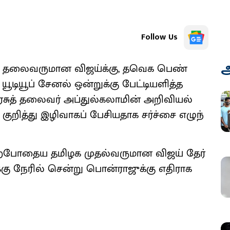
Follow Us
அ
க தலை​வரு​மான விஜய்க்​கு, தவெக பெண்
ூடியூப் சேனல் ஒன்​றுக்கு பேட்​டியளித்த
யரசுத் தலை​வர் அப்​துல்​கலாமின் அறி​வியல்
றித்து இழி​வாகப் பேசி​ய​தாக சர்ச்சை எழுந்​
்​போதைய தமிழக முதல்​வரு​மான விஜய் தேர்​
க்கு நேரில் சென்று பொன்​ராஜுக்கு எதி​ராக