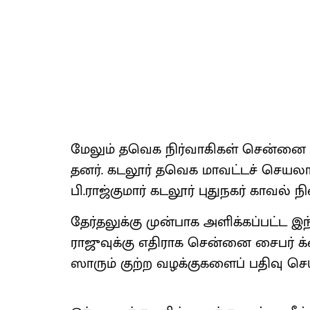
மேலும் தவெக நிர்​வாகி​கள் சென்னை
தனர். கடலூர் தவெக மாவட்​டச் செய​லா​
பி.​ராஜ்கு​மார் கடலூர் புதுநகர் காவல் நில
தேர்​தலுக்கு முன்​பாக அளிக்​கப்​பட்ட இ
ராஜுவுக்கு எதி​ராக சென்னை சைபர் க்
ஸாரும் குற்ற வழக்​கு​களைப் பதிவு செய்