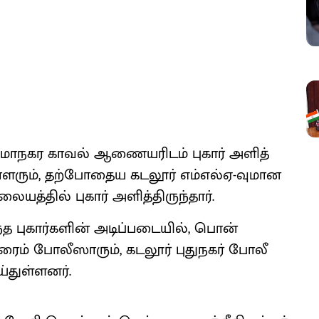
 மாநகர காவல் ஆணை​யரிடம் புகார் அளித்​
ள​ரும், தற்​போதைய கடலூர் எம்​எல்​ஏ-வு​மான
ை​யத்​தில் புகார் அளித்​திருந்​தார்.
ந்த புகார்​களின் அடிப்​படை​யில், பொன்​
ரைம் போலீ​ஸாரும், கடலூர் புதுநகர் போலீ​
​துள்​ளனர்.