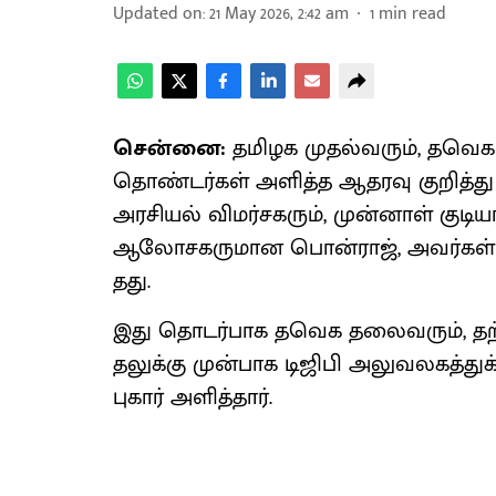
Updated on
:
21 May 2026, 2:42 am
1
min read
சென்னை:
தமிழக முதல்​வரும், தவெ
தொண்​டர்​கள் அளித்த ஆதரவு குறித்து ய
அரசி​யல் விமர்​சகரும், முன்​னாள் குடி
ஆலோ​சகரு​மான பொன்​ராஜ், அவர்​கள் கு
தது.
இது தொடர்​பாக தவெக தலை​வரும், தற
தலுக்கு முன்​பாக டிஜிபி அலு​வல​கத்​து
புகார் அளித்​தார்.