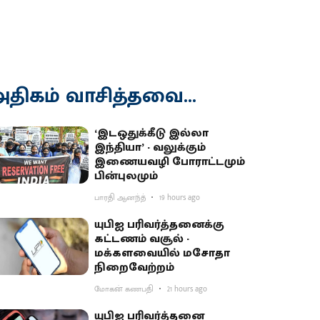
திகம் வாசித்தவை...
‘இடஒதுக்கீடு இல்லா
இந்தியா’ - வலுக்கும்
இணையவழி போராட்டமும்
பின்புலமும்
பாரதி ஆனந்த்
19 hours ago
யுபிஐ பரிவர்த்தனைக்கு
கட்டணம் வசூல் -
மக்களவையில் மசோதா
நிறைவேற்றம்
மோகன் கணபதி
21 hours ago
யுபிஐ பரிவர்த்தனை