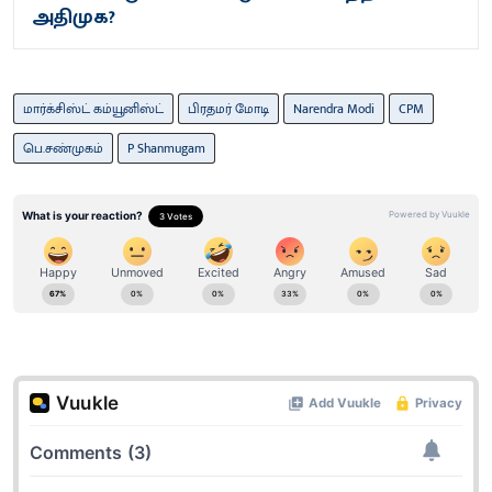
அதிமுக?
மார்க்சிஸ்ட் கம்யூனிஸ்ட்
பிரதமர் மோடி
Narendra Modi
CPM
பெ.சண்முகம்
P Shanmugam