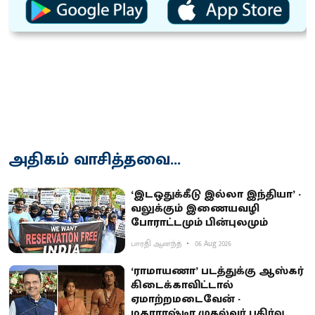
அதிகம் வாசித்தவை...
‘இடஒதுக்கீடு இல்லா இந்தியா’ -
வலுக்கும் இணையவழி
போராட்டமும் பின்புலமும்
பாரதி ஆனந்த்
06 Aug 2026
‘ராமாயணா’ படத்துக்கு ஆஸ்கர்
கிடைக்காவிட்டால்
ஏமாற்றமடைவேன் -
மகாராஷ்டிர முதல்வர் பகிர்வு