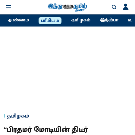
அண்மை
தமிழகம்
இந்தியா
உல
ப்ரீமியம்
தமிழகம்
“பிரதமர் மோடியின் திடீர்