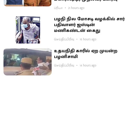
ப்ரியா
21 hours ago
பழநி நில மோசடி வழக்கில் சார்
பதிவாளர் ஜஸ்டின்
மணிகண்டன் கைது
செய்திப்பிரிவு
16 hours ago
உதயநிதி காரில் ஏற முயன்ற
பழனிசாமி
செய்திப்பிரிவு
14 hours ago