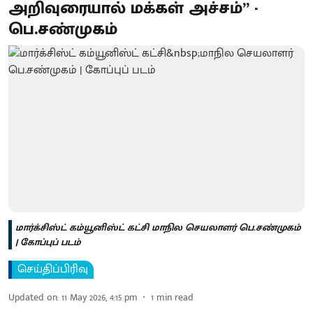
அறிவுரையால் மக்கள் அச்சம்” -
பெ.சண்முகம்
மார்க்சிஸ்ட் கம்யூனிஸ்ட் கட்சி மாநில செயலாளர் பெ.சண்முகம்
| கோப்புப் படம்
செய்திப்பிரிவு
Updated on
:
11 May 2026, 4:15 pm
1
min read