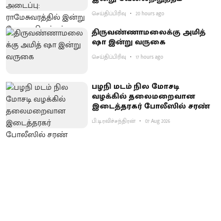
செய்திப்பிரிவு
20 hours ago
திருவண்ணாமலைக்கு அமித்
ஷா இன்று வருகை
செய்திப்பிரிவு
17 hours ago
பழநி மடம் நில மோசடி
வழக்கில் தலைமறைவான
இடைத்தரகர் போலீஸில் சரண்
பி.டி.ரவிச்சந்திரன்
07 Aug 2026