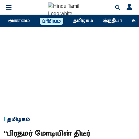
அண்மை
தமிழகம்
இந்தியா
உல
ப்ரீமியம்
தமிழகம்
“பிரதமர் மோடியின் திடீர்