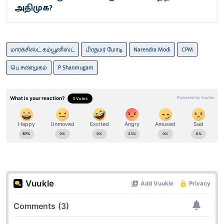
அதிமுக?
மார்க்சிஸ்ட் கம்யூனிஸ்ட்
பிரதமர் மோடி
Narendra Modi
CPM
பெ.சண்முகம்
P Shanmugam