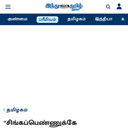
அண்மை
தமிழகம்
இந்தியா
உல
ப்ரீமியம்
தமிழகம்
“சிங்கப்பெண்ணுக்கே