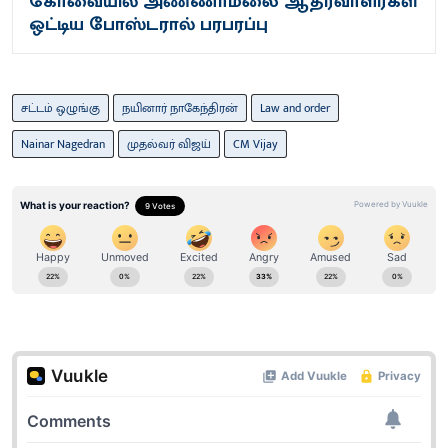
கோவையில் அண்ணாமலை ஆதரவாளர்கள்
ஒட்டிய போஸ்டரால் பரபரப்பு
சட்டம் ஒழுங்கு
நயினார் நாகேந்திரன்
Law and order
Nainar Nagedran
முதல்வர் விஜய்
CM Vijay