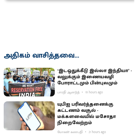
அதிகம் வாசித்தவை...
‘இடஒதுக்கீடு இல்லா இந்தியா’ -
வலுக்கும் இணையவழி
போராட்டமும் பின்புலமும்
பாரதி ஆனந்த்
19 hours ago
யுபிஐ பரிவர்த்தனைக்கு
கட்டணம் வசூல் -
மக்களவையில் மசோதா
நிறைவேற்றம்
மோகன் கணபதி
21 hours ago