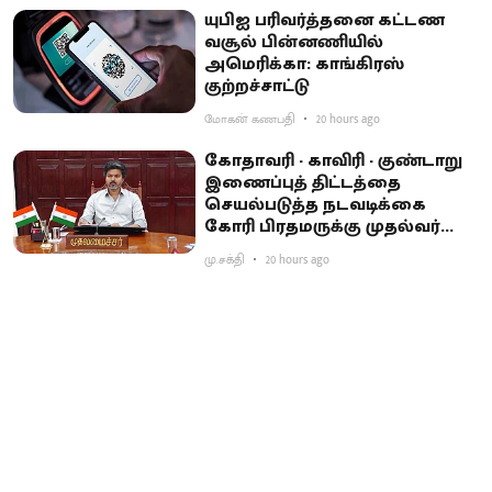
யுபிஐ பரிவர்த்தனை கட்டண
வசூல் பின்னணியில்
அமெரிக்கா: காங்கிரஸ்
குற்றச்சாட்டு
மோகன் கணபதி
20 hours ago
கோதாவரி - காவிரி - குண்டாறு
இணைப்புத் திட்டத்தை
செயல்படுத்த நடவடிக்கை
கோரி பிரதமருக்கு முதல்வர்
விஜய் கடிதம்
மு.சக்தி
20 hours ago