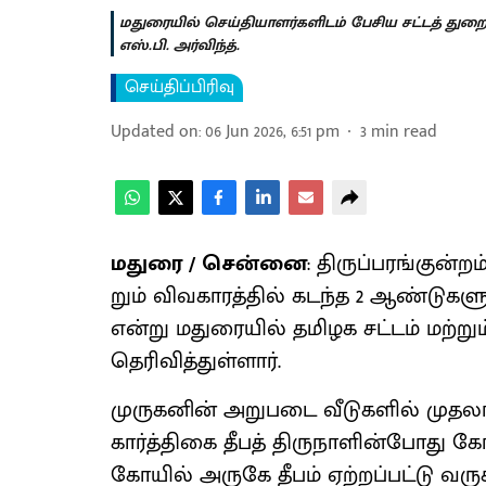
மதுரையில் செய்தியாளர்களிடம் பேசிய சட்டத் துறை
எஸ்.பி. அர்விந்த்.
செய்திப்பிரிவு
Updated on
:
06 Jun 2026, 6:51 pm
3
min read
மதுரை / சென்னை
: ​திருப்​பரங்​குன்
றும் விவ​காரத்​தில் கடந்த 2 ஆண்​டு​
என்று மதுரை​யில் தமிழக சட்​டம் மற்​றும்
தெரி​வித்​துள்​ளார்.
முரு​க​னின் அறு​படை வீடு​களில் முதலா​
கார்த்​திகை தீபத் திரு​நாளின்​போது கோயி
கோயில் அருகே தீபம் ஏற்​றப்​பட்டு வரு​க