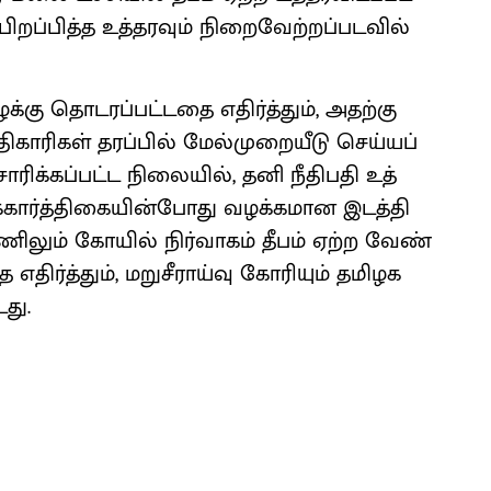
ிறப்​பித்த உத்​தர​வும் நிறைவேற்​றப்​பட​வில்​
க்கு தொடரப்பட்​டதை எதிர்த்தும், அதற்கு
காரி​கள் தரப்​பில் மேல்​முறை​யீடு செய்​யப்​
​ரிக்​கப்​பட்ட நிலை​யில், தனி நீதிபதி உத்​
​கார்த்​தி​கை​யின்​போது வழக்​க​மான இடத்​தி​
ணிலும் கோயில் நிர்​வாகம் தீபம் ஏற்ற வேண்​
ை எதிர்த்​தும், மறுசீ​ராய்வு கோரி​யும் தமிழக
டது.