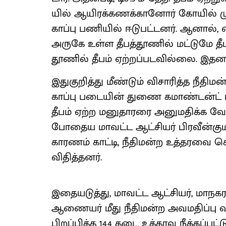
யில் ஆயிரக்​கணக்​கானோர் கோயில் முன
காப்பு பணி​யில் ஈடு​பட்​டனர். ஆனால், 
அருகே உள்ள தீபத்​தூணில் மட்​டுமே தீபம் 
தூணில் தீபம் ஏற்​றப்​பட​வில்​லை. இத
இதுகுறித்து மீண்​டும் விசா​ரித்த நீதி​ம
காப்பு படை​யின் துணை கமாண்​டன்ட் பா
தீபம் ஏற்ற மனு​தா​ரரை அனு​ம​திக்க வேண்
போதைய மாவட்ட ஆட்​சி​யர் பிர​வீன்​கு​மா
காரணம் காட்​டி, நீதி​மன்ற உத்​தரவை 
விதித்​தனர்.
இதையடுத்​து, மாவட்ட ஆட்​சி​யர், ம
ஆணை​யர் மீது நீதி​மன்ற அவம​திப்பு வழக்
பிறப்​பித்த 144 தடை உத்​தரவு நீக்​கப்​பட்ட