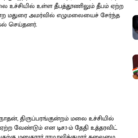
லை உச்​சி​யில் உள்ள தீபத்​தூணிலும் தீபம் ஏற்ற
ன்ற மதுரை அமர்​வில் எழு​மலை​யைச் சேர்ந்த
கல் செய்​தனர்​.
​நாதன், திருப்​பரங்​குன்றம் மலை உச்​சி​யில்
ற்ற வேண்​டும் என டிச.1-ம் தேதி உத்​தர​விட்​
ு​வதற்கு மனு​தா​ரர் ராம.ரவிக்​கு​மார் தலை​மை​