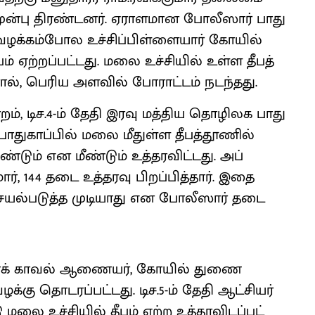
்பு திரண்​டனர். ஏராள​மான போலீ​ஸார் பாது​
வழக்​கம்​போல உச்​சிப்​பிள்​ளை​யார் கோயில்
ஏற்​றப்​பட்​டது. மலை உச்​சி​யில் உள்ள தீபத்​
னால், பெரிய அளவில் போராட்​டம் நடந்​தது.
ன்​றம், டிச.4-ம் தேதி இரவு மத்​திய தொழிலக பாது​
து​காப்​பில் மலை மீதுள்ள தீபத்​தூணில்
​டும் என மீண்​டும் உத்​தரவிட்டது. அப்​
ர், 144 தடை உத்​தரவு பிறப்​பித்​தார். இதை
செயல்​படுத்த முடி​யாது என போலீ​ஸார் தடை
ாநகரக் காவல் ஆணை​யர், கோயில் துணை
கு தொடரப்​பட்​டது. டிச.5-ம் தேதி ஆட்​சி​யர்
ு மலை உச்​சி​யில் தீபம் ஏற்ற உத்​தர​விடப்​பட்​