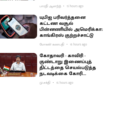
பாரதி ஆனந்த்
15 hours ago
யுபிஐ பரிவர்த்தனை
கட்டண வசூல்
பின்னணியில் அமெரிக்கா:
காங்கிரஸ் குற்றச்சாட்டு
மோகன் கணபதி
16 hours ago
கோதாவரி - காவிரி -
குண்டாறு இணைப்புத்
திட்டத்தை செயல்படுத்த
நடவடிக்கை கோரி
பிரதமருக்கு முதல்வர்
மு.சக்தி
16 hours ago
விஜய் கடிதம்