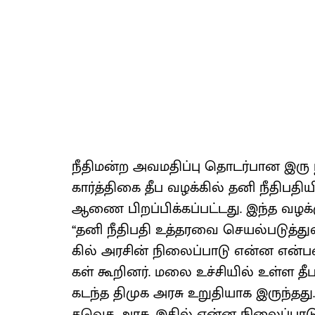
நீதி​மன்ற அவம​திப்பு தொடர்​பான இரு 
கார்த்​திகை தீப வழக்​கில் தனி நீதிப​தி
ஆணை பிறப்​பிக்​கப்​பட்​டது. இந்த வழக
‘‘தனி நீதிபதி உத்​தரவை செயல்​படுத்​து​
கில் அரசின் நிலைப்​பாடு என்ன என்​பதை
கள் கூறினர். மலை உச்​சி​யில் உள்ள தீபத
கடந்த திமுக அரசு உறு​தி​யாக இருந்​தது
தவெக அரசு, இதில் என்ன நிலைப்​பாடு எடு