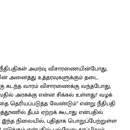
நீதிப​தி​கள் அமர்வு விசா​ரணை​யின்​போது,
​யின் அனைத்து உத்​தர​வு​களுக்​கும் தடை
்கு கடந்த வாரம் விசா​ரணைக்கு வந்​த​போது,
வ​தில் அரசுக்கு என்ன சிக்​கல் உள்​ளது? வழக்​
 தெரியப்​படுத்த வேண்​டும்’’ என்று நீதிப​தி​
்​தூணில் தீபம் ஏற்​றக் கூடாது என்​ப​தில்
. இந்த நிலை​யில், புதி​தாக பொறுப்​பேற்​றுள்ள
க்​கும் என்​ப​தில் பல்​வேறு தரப்​பிலும்