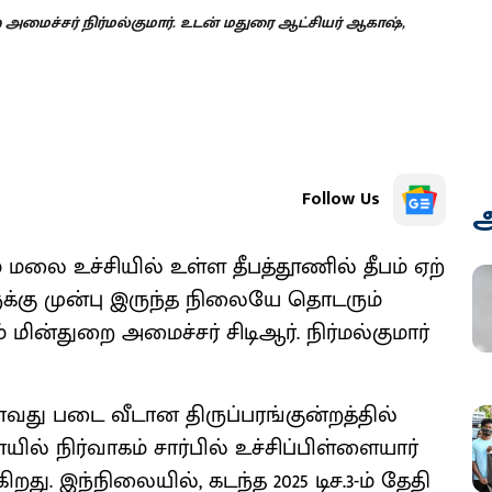
 அமைச்சர் நிர்மல்குமார். உடன் மதுரை ஆட்சியர் ஆகாஷ்,
Follow Us
அ
​றம் மலை உச்​சி​யில் உள்ள தீபத்​தூணில் தீபம் ஏற்​
களுக்கு முன்பு இருந்த நிலையே தொடரும்
 மின்​துறை அமைச்​சர் சிடிஆர். நிர்​மல்​கு​மார்
வது படை வீடான திருப்​பரங்​குன்​றத்​தில்
ல் நிர்​வாகம் சார்​பில் உச்​சிப்​பிள்​ளை​யார்
ிறது. இந்​நிலை​யில், கடந்த 2025 டிச.3-ம் தேதி