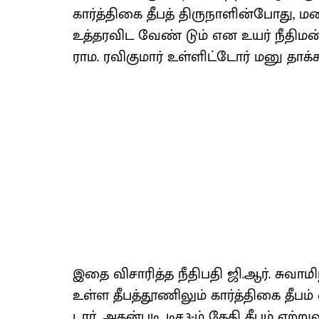
கார்த்​திகை தீபத் திரு​நாளின்​போது, ம
உத்​தர​விட வேண் டும் என உயர் நீதி​ம
ராம. ரவி​கு​மார் உள்​ளிட்​டோர் மனு தாக்​
இதை விசா​ரித்த நீதிபதி ஜி.ஆர்​. சு​வாமி
உள்ள தீபத்​தூணிலும் கார்த்​திகை தீபம் ஏ
டார். அதன்​படி, டிச.3-ம் தேதி தீபம் ஏற்​ற