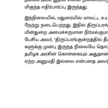
மிகுந்த எதிர்​பார்ப்பு இருந்​தது.
இந்​நிலை​யில், மதுரை​யில் மாவட்ட உ
நேற்று நடை​பெற்​றது. இதில் திருப்​பரங்​கு
மின்​துறை அமைச்​சரு​மான நிர்​மல்​கு​மார
பேசிய அவர், ‘‘திருப்​பரங்​குன்​றத்​தில் த
களுக்கு முன்பு இருந்த நிலையே தொடரு
தமிழக அரசின் கொள்​கை​யும் அது​தான்’’ 
ஏற்ற அனு​மதி இல்லை என்​பதை அவர் சூச