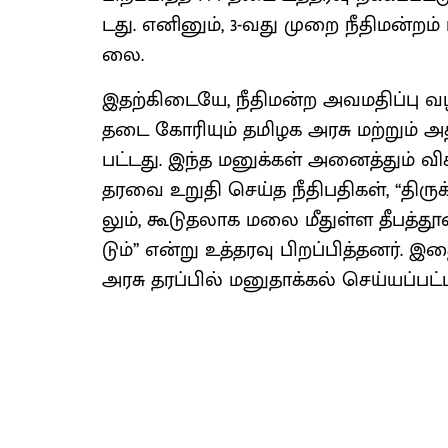
டது. எனினும், 3-வது முறை நீதி​மன்​றம் ப
லை.
இதற்​கிடையே, நீதி​மன்ற அவம​திப்பு வழ
தடை கோரி​யும் தமிழக அரசு மற்​றும் அதி​
பட்​டது. இந்த மனுக்​கள் அனைத்​தும் விசா
தரவை உறுதி செய்த நீதிப​தி​கள், ‘‘திருக்
லும், கூடு​தலாக மலை மீதுள்ள தீபத்​தூ
டும்’’ என்று உத்​தரவு பிறப்​பித்​தனர். இத
அரசு தரப்​பில் மனுதாக்​கல் செய்​யப்​பட்​