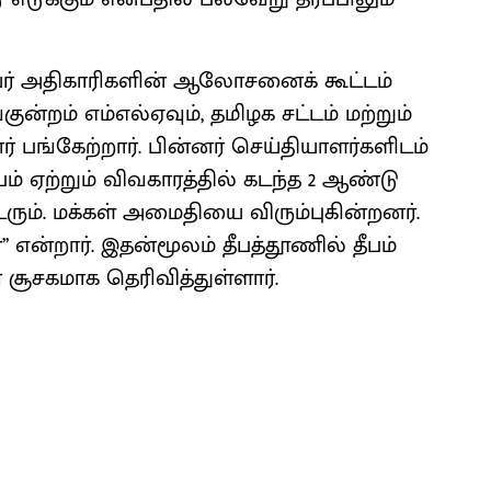
யர் அதி​காரி​களின் ஆலோ​சனைக் கூட்​டம்
ன்​றம் எம்​எல்​ஏ​வும், தமிழக சட்​டம் மற்​றும்
் பங்​கேற்​றார். பின்​னர் செய்​தி​யாளர்​களிடம்
ீபம் ஏற்​றும் விவ​காரத்​தில் கடந்த 2 ஆண்​டு​
ம். மக்​கள் அமைதியை விரும்​புகின்றனர்.
என்​றார். இதன்​மூலம் தீபத்​தூணில் தீபம்
க​மாக தெரி​வித்​துள்​ளார்.