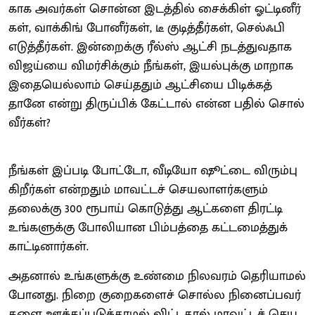
காக அவர்​கள் சொன்ன இடத்​தில் சைக்​கிள் ஓட்​டினீர்​
கள், வாக்​கிங் போனீர்​கள், டீ குடித்​தீர்​கள், செல்ஃபி
எடுத்​தீர்​கள். இன்​றைக்கு ரீல்ஸ் ஆட்சி நடத்​து​வ​தாக
விஜய்யை விமர்​சிக்​கும் நீங்​கள், இயல்​புக்கு மாறாக
இதையெல்​லாம் செய்​ததும் ஆட்​சியை பிடிக்​கத்​
தானே என்று திருப்​பிக் கேட்​டால் என்ன பதில் சொல்​
வீர்​கள்?
நீங்​கள் இப்​படி போட்​டோ, வீடியோ ஷூட்டை விரும்​பு​
கிறீர்​கள் என்​றதும் மாவட்​டச் செய​லா​ளர்​களும்
தலைக்கு 300 ரூபாய் கொடுத்து ஆட்​களை திரட்டி
உங்​களுக்கு போலி​யான பிம்​பத்தை கட்​டமைத்​துக்
காட்​டி​னார்​கள்.
அதனால் உங்​களுக்கு உண்மை நில​வரம் தெரி​யாமல்
போனது. நிறை குறை​களைச் சொல்ல நினைப்​பவர்​
களை ஊக்​கப்​படுத்​தாமல் விட்​ட​தால் மாவட்​டச் செய​