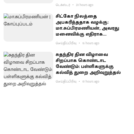
டெக்ஸ்டர்
20 hours ago
சிட்கோ நிலத்தை
அபகரித்ததாக வழக்கு:
மா.சுப்பிரமணியன், அவரது
மனைவிக்கு எதிராக
குற்றச்சாட்டு பதிவு
செய்திப்பிரிவு
16 hours ago
சுதந்திர தின விழாவை
சிறப்பாக கொண்டாட
வேண்டும்: பள்ளிகளுக்கு
கல்வித் துறை அறிவுறுத்தல்
செய்திப்பிரிவு
19 hours ago