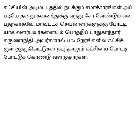
கட்​சி​யின் அடிமட்​டத்​தில் நடக்​கும் சமாச்​சா​ரங்​கள் அப்​
படியே தனது கவனத்​துக்கு வந்​து சேர வேண்​டும் என்​
ப​தற்​காகவே, மாவட்​டச் செய​லா​ளர்​களுக்கு போட்​டி​
யாக வளர்​பவர்​களை​யும் பொத்​திப் பாது​காத்​தார்
கருணாநி​தி. அவர்​களால் பல நேரங்​களில் கட்​சிக்​
குள் குத்​து​வெட்​டு​கள் நடந்​தா​லும் கட்​சியை போட்​டி​
போட்​டுக் கொண்டு வளர்த்​தார்​கள்.