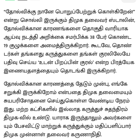
“தோல்​விக்கு நானே பொறுப்​பேற்​றுக் கொள்​கிறேன்”
என்று சொல்லி இருக்​கும் திமுக தலை​வர் ஸ்டாலின்,
தோல்விக்​கான காரணங்​களை தொகுதி வாரி​யாக
ஆய்வு நடத்தி அறிக்கை சமர்​பிக்க 38 பேர் கொண்ட
19 குழுக்​களை அமைத்​திருக்​கிறார். கூட​வே, தொண்​
டர்​கள் தங்​களது கருத்​துகளை தங்​கள் குரலிலேயே
பதிவு செய்ய ‘உடன் பிறப்​பின் குரல்’ என்ற பிரத்​யேக
இணை​யதளத்​தை​யும் தொடங்கி இருக்​கிறார்.
தோல்விக்​கான காரணத்தை தேடும் முன்​பு, எங்கே
சறுக்கி இருக்​கிறோம் என்​பதை திமுக தலை​மை​யும்
சுயபரிசோதனை செய்​து​கொள்ள வேண்​டிய நேரம்
இது. மற்ற கட்​சிகளில் இல்​லாத கருத்​துச் சுதந்​திரம்
திமுக-​வில் உண்​டு. யாராக இருந்​தா​லும் அவர்​களை​
யும் பேச​விட்டு மாற்​றுக் கருத்​துக்​கும் மதிப்​பளிப்​பார்
திமுக முன்​னாள் தலை​வர் கருணாநி​தி.