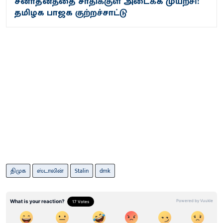
சனாதனத்தை சாதிக்குள் அடைக்க முயற்சி:
தமிழக பாஜக குற்றச்சாட்டு
திமுக
ஸ்டாலின்
Stalin
dmk