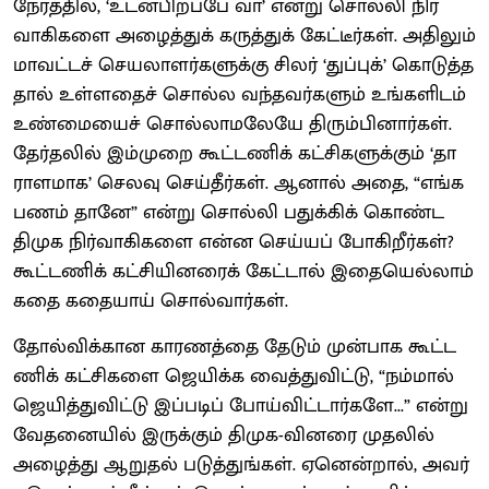
நேரத்​தில், ‘உடன்​பிறப்பே வா’ என்று சொல்லி நிர்​
வாகி​களை அழைத்​துக் கருத்​துக் கேட்​டீர்​கள். அதி​லும்
மாவட்​டச் செய​லா​ளர்​களுக்கு சிலர் ‘துப்​புக்’ கொடுத்​த​
தால் உள்​ளதைச் சொல்ல வந்​தவர்​களும் உங்​களிடம்
உண்​மை​யைச் சொல்​லாமலேயே திரும்​பி​னார்​கள்.
தேர்​தலில் இம்​முறை கூட்​ட​ணிக் கட்​சிகளுக்​கும் ‘தா​
ராள​மாக’ செலவு செய்​தீர்​கள். ஆனால் அதை, “எங்க
பணம் தானே” என்று சொல்லி பதுக்​கிக் கொண்ட
திமுக நிர்​வாகி​களை என்ன செய்​யப் போகிறீர்​கள்?
கூட்​ட​ணிக் கட்​சி​யினரைக் கேட்​டால் இதையெல்​லாம்
கதை கதை​யாய் சொல்​வார்​கள்.
தோல்விக்​கான காரணத்தை தேடும் முன்​பாக கூட்​ட​
ணிக் கட்​சிகளை ஜெயிக்க வைத்​து​விட்​டு, “நம்​மால்
ஜெயித்​து​விட்டு இப்​படிப் போய்​விட்​டார்​களே...” என்று
வேதனை​யில் இருக்​கும் திமுக-​வினரை முதலில்
அழைத்து ஆறு​தல் படுத்​துங்​கள். ஏனென்​றால், அவர்​