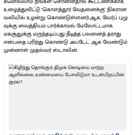
களெல்​லாம் நீங்​கள் சொன்​ன​தால் கூட்​ட​ணிக்​காக
உழைத்​து​விட்டு ‘கொளத்​தூர்​ வேதனைக்​கு’ நிக​ரான
வலி​யில்​ உழன்​று கொண்​டுள்ளனர்​.ஆக, வேர்​ப்​ புழு​
வுக்​கு வைத்​தி​யம்​ ​பார்​க்​​காமல்​ மேலோட்​ட​மாக
மகசூலுக்​கு மருந்​தடிப்​பது நீடித்​த பலனைத்​ த​ராது
என்​ப​தை புரிந்​து கொண்​டு அப்​டேட்​ ஆக வேண்​டும்​
முன்​​னாள்​ முதல்​வர்​ ஸ்​​டாலின்​.