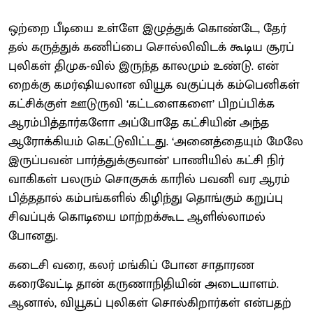
ஒற்றை பீடியை உள்ளே இழுத்​துக் கொண்​டே, தேர்​
தல் கருத்​துக் கணிப்பை சொல்​லி​விடக் கூடிய சூரப்​
புலிகள் திமுக-​வில் இருந்த கால​மும் உண்​டு. என்​
றைக்கு கமர்​ஷிய​லான வியூக வகுப்​புக் கம்​பெனிகள்
கட்​சிக்​குள் ஊடுருவி ‘கட்​டளை​களை’ பிறப்​பிக்க
ஆரம்​பித்​தார்​களோ அப்​போதே கட்​சி​யின் அந்த
ஆரோக்​கி​யம் கெட்​டு​விட்​டது. ‘அனைத்​தை​யும் மேலே
இருப்​பவன் பார்த்​துக்​கு​வான்’ பாணி​யில் கட்சி நிர்​
வாகி​கள் பலரும் சொகுசுக் காரில் பவனி வர ஆரம்​
பித்​த​தால் கம்​பங்​களில் கிழிந்து தொங்​கும் கறுப்பு
சிவப்​புக் கொடியை மாற்​றக்​கூட ஆளில்​லாமல்
போனது.
கடைசி வரை, கலர் மங்​கிப் போன சாதாரண
கரைவேட்டி தான் கருணாநி​தி​யின் அடை​யாளம்.
ஆனால், வியூகப் புலிகள் சொல்​கிறார்​கள் என்​ப​தற்​