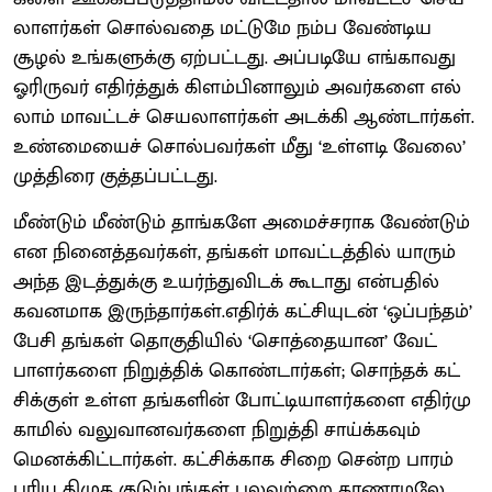
லா​ளர்​கள் சொல்​வதை மட்​டுமே நம்ப வேண்​டிய
சூழல் உங்​களுக்கு ஏற்​பட்​டது. அப்​படியே எங்​காவது
ஓரிரு​வர் எதிர்த்​துக் கிளம்​பி​னாலும் அவர்​களை எல்​
லாம் மாவட்​டச் செய​லா​ளர்​கள் அடக்கி ஆண்​டார்​கள்.
உண்​மை​யைச் சொல்​பவர்​கள் மீது ‘உள்​ளடி வேலை’
முத்​திரை குத்​தப்​பட்​டது.
மீண்​டும் மீண்​டும் தாங்​களே அமைச்​ச​ராக வேண்​டும்
என நினைத்​தவர்​கள், தங்​கள் மாவட்​டத்​தில் யாரும்
அந்த இடத்​துக்கு உயர்ந்​து​விடக் கூடாது என்​ப​தில்
கவன​மாக இருந்​தார்​கள்.எதிர்க் கட்​சி​யுடன் ‘ஒப்​பந்​தம்’
பேசி தங்​கள் தொகு​தி​யில் ‘சொத்​தை​யான’ வேட்​
பாளர்​களை நிறுத்​திக் கொண்​டார்​கள்; சொந்​தக் கட்​
சிக்​குள் உள்ள தங்​களின் போட்​டி​யாளர்​களை எதிர்​மு​
காமில் வலு​வானவர்​களை நிறுத்தி சாய்க்​க​வும்
மெனக்​கிட்​டார்​கள். கட்​சிக்​காக சிறை சென்ற பாரம்​
பரிய திமுக குடும்​பங்​கள் பலவற்றை காணா​மலே