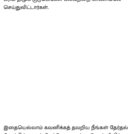
செய்​து​விட்​டார்​கள்.
இதையெல்​லாம் கவனிக்​கத் தவறிய நீங்​கள் தேர்​தல்