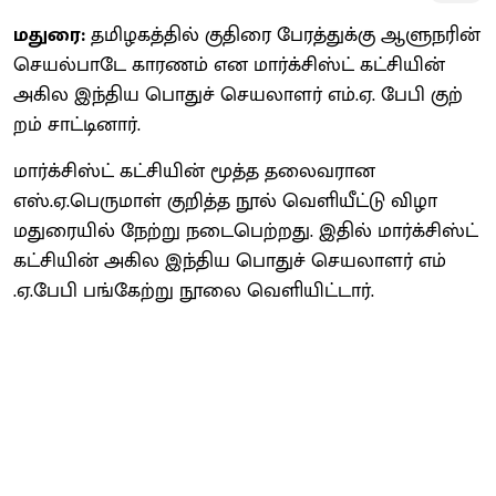
மதுரை:
தமிழகத்​தில் குதிரை பேரத்​துக்கு ஆளுநரின்
செயல்​பாடே காரணம் என மார்க்சிஸ்ட் கட்​சி​யின்
அகில இந்​திய பொதுச் செய​லா​ளர் எம்​.ஏ. பேபி குற்​
றம் சாட்​டி​னார்.
மார்க்சிஸ்ட் கட்சியின் மூத்த தலைவரான
எஸ்.ஏ.பெரு​மாள் குறித்த நூல் வெளி​யீட்டு விழா
மதுரையில் நேற்று நடை​பெற்​றது. இதில் மார்க்​சிஸ்ட்
கட்சியின் அகில இந்​திய பொதுச் செய​லா​ளர் எம்​
.ஏ.பேபி பங்​கேற்று நூலை வெளி​யிட்​டார்.