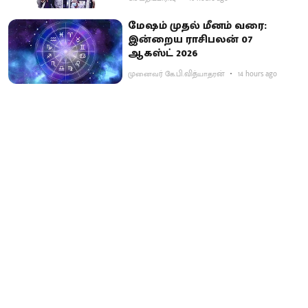
மேஷம் முதல் மீனம் வரை:
இன்றைய ராசிபலன் 07
ஆகஸ்ட் 2026
முனைவர் கே.பி.வித்யாதரன்
14 hours ago