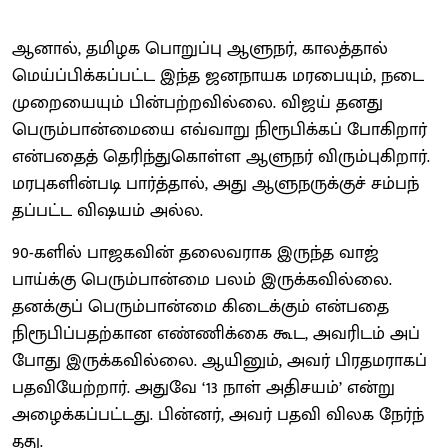
ஆனால், தமிழக பொறுப்பு ஆளுநர், காலத்​தால்
மெய்ப்​பிக்​கப்​பட்ட இந்த ஜனநாயக மரபை​யும், நடை​
முறையை​யும் பின்​பற்​ற​வில்​லை. விஜய் தனது
பெரும்​பான்​மையை எவ்​வாறு நிரூபிக்​கப் போகிறார்
என்​ப​தைத் தெரிந்​து​கொள்ள ஆளுநர் விரும்​பு​கிறார்.
மரபு​களின்​படி பார்த்​தால், அது ஆளுநருக்​குச் சம்​பந்​
தப்​பட்ட விஷ​யம் அல்ல.
90-களில் பாஜக​வின் தலை​வ​ராக இருந்த வாஜ்​
பாய்க்கு பெரும்​பான்மை பலம் இருக்​க​வில்​லை.
தனக்​குப் பெரும்​பான்மை கிடைக்​கும் என்​பதை
நிரூபிப்​ப​தற்​கான எண்​ணிக்கை கூட, அவரிடம் அப்​
போது இருக்​க​வில்​லை. ஆயினும், அவர் பிரதம​ராகப்
பதவி​யேற்​றார். அதுவே ‘13 நாள் அதிச​யம்’ என்று
அழைக்​கப்​பட்​டது. பின்​னர், அவர் பதவி விலக நேர்ந்​
தது.