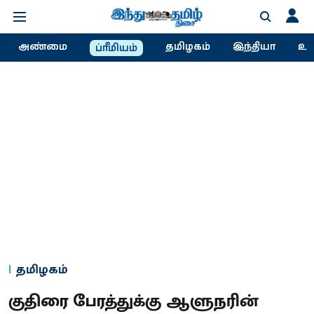
அண்மை
தமிழகம்
இந்தியா
உல
ப்ரீமியம்
தமிழகம்
குதிரை பேரத்துக்கு ஆளுநரின்