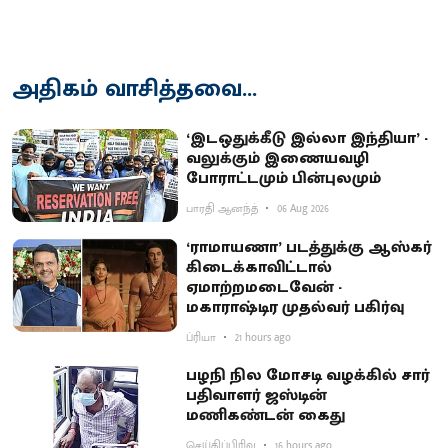
அதிகம் வாசித்தவை...
‘இடஒதுக்கீடு இல்லா இந்தியா’ -
வலுக்கும் இணையவழி
போராட்டமும் பின்புலமும்
பாரதி ஆனந்த்
06 Aug 2026
‘ராமாயணா’ படத்துக்கு ஆஸ்கர்
கிடைக்காவிட்டால்
ஏமாற்றமடைவேன் -
மகாராஷ்டிர முதல்வர் பகிர்வு
ப்ரியா
21 hours ago
பழநி நில மோசடி வழக்கில் சார்
பதிவாளர் ஜஸ்டின்
மணிகண்டன் கைது
செய்திப்பிரிவு
16 hours ago