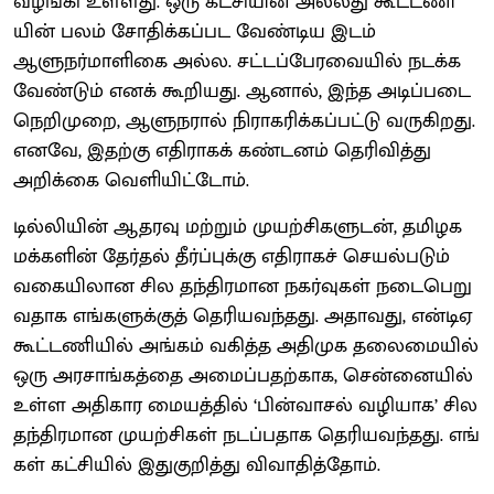
வழங்கி உள்​ளது. ஒரு கட்​சி​யின் அல்​லது கூட்​ட​ணி​
யின் பலம் சோதிக்​கப்பட வேண்​டிய இடம்
ஆளுநர்மாளிகை அல்ல. சட்​டப்​பேர​வை​யில் நடக்க
வேண்​டும் எனக் கூறியது. ஆனால், இந்த அடிப்​படை
நெறி​முறை, ஆளுந​ரால் நிராகரிக்​கப்​பட்டு வரு​கிறது.
எனவே, இதற்கு எதி​ராகக் கண்​டனம் தெரி​வித்து
அறிக்கை வெளி​யிட்​டோம்.
டில்​லி​யின் ஆதரவு மற்​றும் முயற்​சிகளு​டன், தமிழக
மக்​களின் தேர்​தல் தீர்ப்​புக்கு எதி​ராகச் செயல்​படும்
வகையி​லான சில தந்திர​மான நகர்​வு​கள் நடை​பெறு​
வ​தாக எங்​களுக்​குத் தெரியவந்​தது. அதாவது, என்டிஏ
கூட்​ட​ணி​யில் அங்​கம் வகித்த அதி​முக தலை​மை​யில்
ஒரு அரசாங்​கத்தை அமைப்​ப​தற்காக, சென்​னை​யில்
உள்ள அதி​கார மையத்​தில் ‘பின்​வாசல் வழி​யாக’ சில
தந்​திர​மான முயற்​சிகள் நடப்​ப​தாக தெரிய​வந்​தது. எங்​
கள் கட்​சி​யில் இதுகுறித்து விவா​தித்​தோம்.