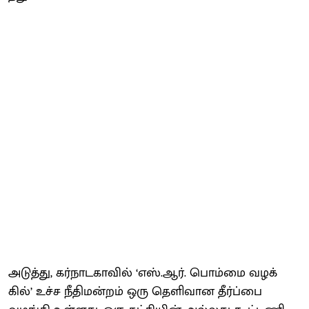
அடுத்​து, கர்​நாட​கா​வில் ‘எஸ்​.ஆர். பொம்மை வழக்​
கில்’ உச்ச நீதி​மன்​றம் ஒரு தெளி​வான தீர்ப்பை