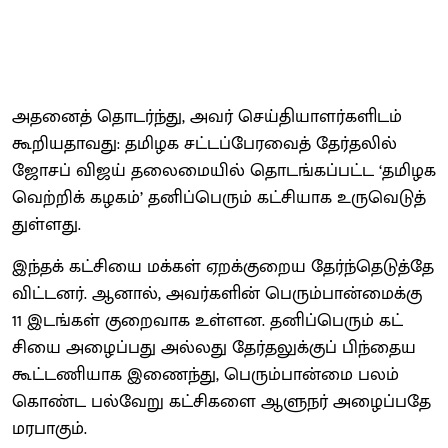
அதனைத் தொடர்ந்​து, அவர் செய்​தி​யாளர்​களிடம்
கூறிய​தாவது: தமிழக சட்​டப்​பேர​வைத் தேர்​தலில்
ஜோசப் விஜய் தலை​மை​யில் தொடங்​கப்​பட்ட ‘தமிழக
வெற்​றிக் கழகம்’ தனிப்​பெரும் கட்​சி​யாக உரு​வெடுத்​
துள்​ளது.
இந்​தக் கட்​சியை மக்​கள் ஏறக்​குறைய தேர்ந்​தெடுத்தே
விட்​டனர். ஆனால், அவர்​களின் பெரும்​பான்​மைக்கு
11 இடங்​கள் குறை​வாக உள்​ளன. தனிப்​பெரும் கட்​
சியை அழைப்​பது அல்​லது தேர்​தலுக்​குப் பிந்​தைய
கூட்​ட​ணி​யாக இணைந்​து, பெரும்​பான்மை பலம்
கொண்ட பல்​வேறு கட்​சிகளை ஆளுநர் அழைப்​பதே
மரபாகும்.