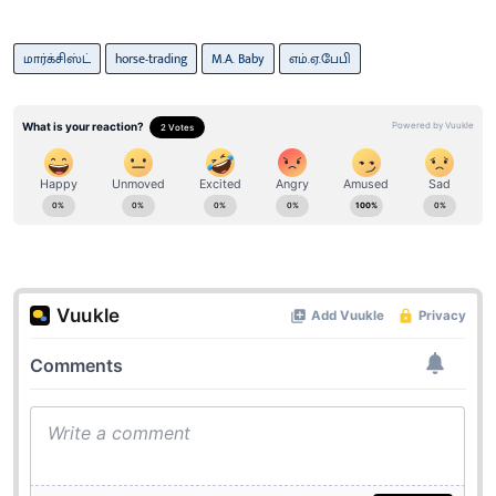
மார்க்சிஸ்ட்
horse-trading
M.A. Baby
எம்.ஏ.பேபி