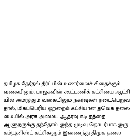
தமிழக தேர்​தல் தீர்ப்​பின் உணர்​வைச் சிதைக்​கும்
வகை​யிலும், பாஜக​வின் கூட்​ட​ணிக் கட்​சியை ஆட்​சி​
யில் அமர்த்​தும் வகை​யிலும் நகர்​வு​கள் நடை​பெறு​வ​
தால், மிகப்​பெரிய ஒற்​றைக் கட்​சி​​யான தவெக தலை​
மை​யில் அரசு அமைய ஆதரவு கடி தத்தை
ஆளுநருக்கு தந்தோம். இந்த முடிவு தொடர்​பாக இரு
கம்​யூனிஸ்ட் கட்​சிகளும் இணைந்து திமுக தலை​