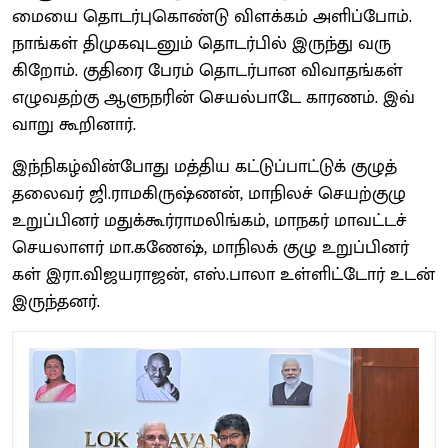
மையை தொடர்​பு​கொண்டு விளக்​கம் அளிப்​போம்.
நாங்​கள் திமுக​வுட​னும் தொடர்​பில் இருந்து வரு​
கிறோம். குதிரை பேரம் தொடர்​பான விவாதங்​கள்
எழு​வதற்கு ஆளுநரின் செயல்​பாடே காரணம். இவ்​
வாறு கூறி​னார்.
இந்​நிகழ்​வின்போது மத்​திய கட்​டுப்​பாட்​டுக் குழுத்
தலை​வர் ஜி.ராமகிருஷ்ணன், மாநிலச் செயற்​குழு
உறுப்​பினர் மதுக்​கூர்ராமலிங்​கம், மாநகர் மாவட்​டச்
செய​லா​ளர் மா.கணேஷ், மாநிலக் குழு உறுப்​பினர்​
கள் இரா.விஜய​ராஜன், எஸ்.பாலா உள்​ளிட்​டோர் உடன்
இருந்​தனர்.