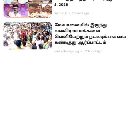
5, 2026
Rathish.R
23 hours ago
மேகமலையில் இருந்து
வனகிராம மக்களை
வெளியேற்றும் நடவடிக்கையை
கண்டித்து ஆர்ப்பாட்டம்
என்.கணேஷ்ராஜ்
20 hours ago