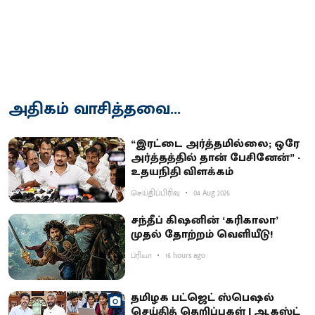
அதிகம் வாசித்தவை...
“இரட்டை அர்த்தமில்லை; ஒரே
அர்த்தத்தில் தான் பேசினேன்” -
உதயநிதி விளக்கம்
செய்திப்பிரிவு
04 Aug 2026
சந்தீப் கிஷனின் ‘கரிகாலா’
முதல் தோற்றம் வெளியீடு!
ப்ரியா
16 hours ago
தமிழக பட்ஜெட் ஸ்பெஷல்
செய்தித் தெறிப்புகள் | ஆகஸ்ட்