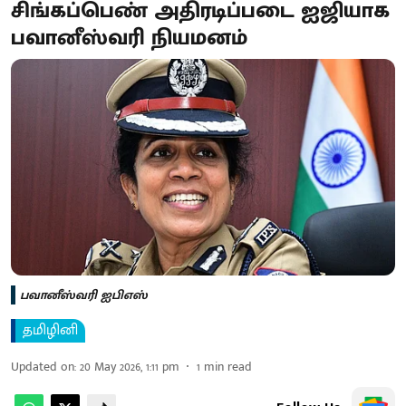
சிங்கப்பெண் அதிரடிப்படை ஐஜியாக
பவானீஸ்வரி நியமனம்
பவானீஸ்வரி ஐபிஎஸ்
தமிழினி
Updated on
:
20 May 2026, 1:11 pm
1
min read