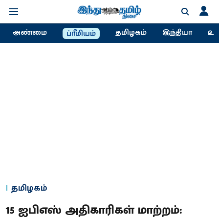
அண்மை
தமிழகம்
இந்தியா
உல
ப்ரீமியம்
தமிழகம்
15 ஐபிஎஸ் அதிகாரிகள் மாற்றம்: