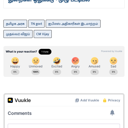
தமிழக அரசு
TN govt
ஐபிஎஸ் அதிகாரிகள் இடமாற்றம்
முதல்வர் விஜய்
CM Vijay