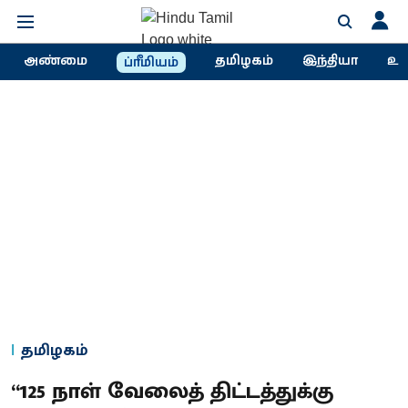
அண்மை
தமிழகம்
இந்தியா
உல
ப்ரீமியம்
தமிழகம்
“125 நாள் வேலைத் திட்டத்துக்கு