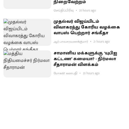
நிறைவேற்றம்
செய்திப்பிரிவு
20 hours ago
முதல்வர் விஜய்யிடம்
விவாகரத்து கோரிய வழக்கை
வாபஸ் பெற்றார் சங்கீதா
ஆர்.பாலசரவணக்குமார்
21 hours ago
சாமானிய மக்களுக்கு ‘யுபிஐ
கட்டண’ சுமையா? - நிர்மலா
சீதாராமன் விளக்கம்
மோகன் கணபதி
20 hours ago