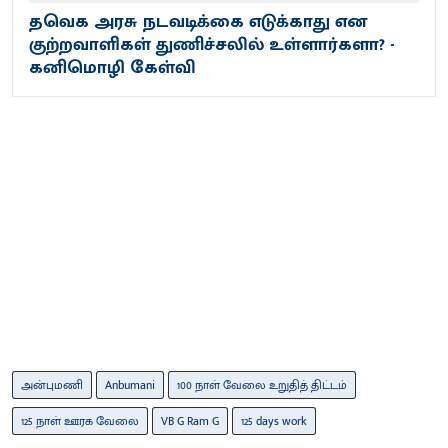
தவெக அரசு நடவடிக்கை எடுக்காது என
குற்றவாளிகள் துணிச்சலில் உள்ளார்களா? -
கனிமொழி கேள்வி
அன்புமணி
Anbumani
100 நாள் வேலை உறுதித் திட்டம்
125 நாள் ஊரக வேலை
VB G Ram G
125 days work