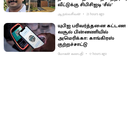
வீட்டுக்கு சிபிசிஐடி ‘சீல்’
ஆ.நல்லசிவன்
23 hours ago
யுபிஐ பரிவர்த்தனை கட்டண
வசூல் பின்னணியில்
அமெரிக்கா: காங்கிரஸ்
குற்றச்சாட்டு
மோகன் கணபதி
17 hours ago