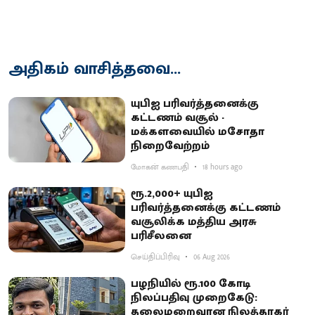
அதிகம் வாசித்தவை...
யுபிஐ பரிவர்த்தனைக்கு
கட்டணம் வசூல் -
மக்களவையில் மசோதா
நிறைவேற்றம்
மோகன் கணபதி
18 hours ago
ரூ.2,000+ யுபிஐ
பரிவர்த்தனைக்கு கட்டணம்
வசூலிக்க மத்திய அரசு
பரிசீலனை
செய்திப்பிரிவு
06 Aug 2026
பழநியில் ரூ.100 கோடி
நிலப்பதிவு முறைகேடு:
தலைமறைவான நிலத்தரகர்