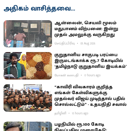
அதிகம் வாசித்தவை...
ஆன்லைன், செயலி மூலம்
மதுபானம் விற்பனை: இன்று
முதல் அமலுக்கு வருகிறது
செய்திப்பிரிவு
05 Aug 2026
குறுதானிய சாகுபடி பரப்பை
இருமடங்காக்க ரூ.7 கோடியில்
‘தமிழ்நாடு குறுதானிய இயக்கம்’
மோகன் கணபதி
17 hours ago
“காவிரி விவகாரம் குறித்த
எங்கள் கேள்விகளுக்கு
முதல்வர் விஜய் முடிந்தால் பதில்
சொல்லட்டும்” - உதயநிதி சவால்
தமிழினி
15 hours ago
பழநியில் ரூ.100 கோடி
நிலப்பதிவு முறைகேடு: