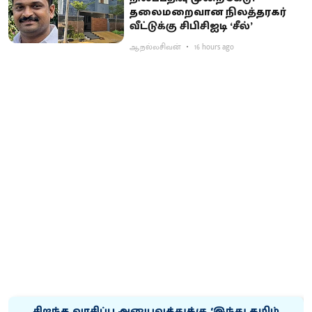
தலைமறைவான நிலத்தரகர்
வீட்டுக்கு சிபிசிஐடி ‘சீல்’
ஆ.நல்லசிவன்
16 hours ago
சிறந்த வாசிப்பு அனுபவத்துக்கு ‘இந்து தமிழ்