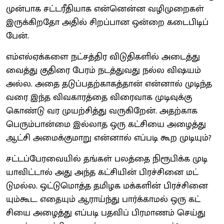
முன்​பாக சட்டரீதியாக என்​னென்ன வழி​முறை​கள்
இருக்​கிறதோ அதில் சிறப்​பான ஒன்றை கடைபிடிப்​
பேன்.
எம்​எல்​ஏக்​களை நட்​சத்​திர விடு​தி​களில் அடைத்து
வைத்து குதிரை பேரம் நடத்​து​வது நல்ல விஷ​யம்
அல்ல. அதை தடுப்​ப​தற்​காகத்​தான் என்​னால் முடிந்த
வரை இந்த விவ​காரத்தை விரை​வாக முடிவுக்கு
கொண்​டு வர முயற்​சித்து வரு​கிறேன். அதற்​காக
பெரும்​பான்மை இல்​லாத ஒரு கட்​சியை அழைத்து
ஆட்சி அமைக்​கு​மாறு என்​னால் எப்​படி கூற முடி​யும்?
சட்​டப்​பேர​வை​யில் தங்​கள் பலத்தை நிரூபிக்க முடி​
யா​விட்​டால் அது அந்த கட்​சி​யின் பிரச்​சினை மட்​
டுமல்ல. ஒட்​டுமொத்த தமிழக மக்​களின் பிரச்​சினை​
யும்​கூட. எதை​யும் ஆராய்ந்து பார்க்​காமல் ஒரு கட்​
சியை அழைத்து எப்​படி பதவிப் பிர​மாணம் செய்து