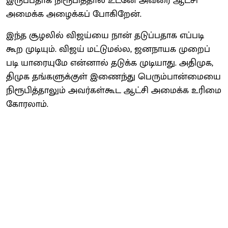
இருப்​ப​தாக நிரூபித்​தால் உடனே அவரை ஆட்சி
அமைக்க அழைக்​கப் போகிறேன்.
இந்த சூழலில் விஜய்யை நான் தடுப்​ப​தாக எப்​படி
கூற முடி​யும். விஜய் மட்​டுமல்ல, ஜனநாயக முறைப்​
படி யாரை​யுமே என்​னால் தடுக்க முடி​யாது. அதி​முக,
திமுக தங்​களுக்​குள் இணைந்து பெரும்​பான்​மையை
நிரூபித்​தா​லும் அவர்​கள்​கூட ஆட்சி அமைக்க உரிமை
கோரலாம்.