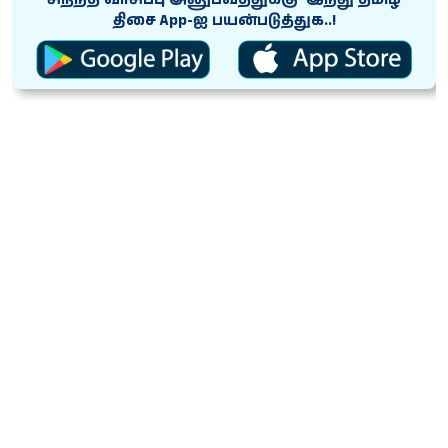
திசை App-ஐ பயன்படுத்துக..!