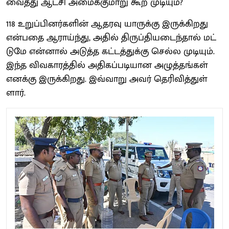
வைத்து ஆட்சி அமைக்​கு​மாறு கூற முடி​யும்?
118 உறுப்​பினர்​களின் ஆதரவு யாருக்கு இருக்​கிறது
என்​பதை ஆராய்ந்​து, அதில் திருப்​தி​யடைந்​தால் மட்​
டுமே என்​னால் அடுத்த கட்​டத்​துக்கு செல்ல முடி​யும்.
இந்த விவ​காரத்​தில் அதி​கப்​படி​யான அழுத்​தங்​கள்
எனக்கு இருக்​கிறது. இவ்​வாறு அவர் தெரிவித்​துள்​
ளார்​.