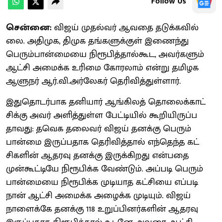
Follow Us
சென்னை:
விஜய் முதல்​வர் ஆவதை தடுக்​க​வில்​
லை. அதி​முக, திமுக தங்​களுக்​குள் இணைந்து
பெரும்​பான்​மையை நிரூபித்​தால்​கூட, அவர்​களும்
ஆட்சி அமைக்க உரிமை கோரலாம் என்று தமிழக
ஆளுநர் ஆர்​.​வி.அர்​லேகர் தெரி​வித்​துள்​ளார்.
இதுதொடர்​பாக தனி​யார் ஆங்​கிலத் தொலைக்​காட்​
சிக்கு அவர் அளித்​துள்ள பேட்​டி​யில் கூறி​யிருப்​ப​
தாவது: தவெக தலை​வர் விஜய் தனக்கு பெரும்​
பான்மை இருப்​ப​தாக தெரி​வித்​தால் எந்தெந்த கட்​
சிகளின் ஆதரவு தனக்கு இருக்​கிறது என்​பதை
முன்கூட்​டியே நிரூபிக்க வேண்​டும். அப்​படி பெரும்​
பான்​மையை நிரூபிக்க முடி​யாத கட்​சியை எப்​படி
நான் ஆட்சி அமைக்க அழைக்க முடி​யும். விஜய்
நாளைக்கே தனக்கு 118 உறுப்​பினர்​களின் ஆதரவு