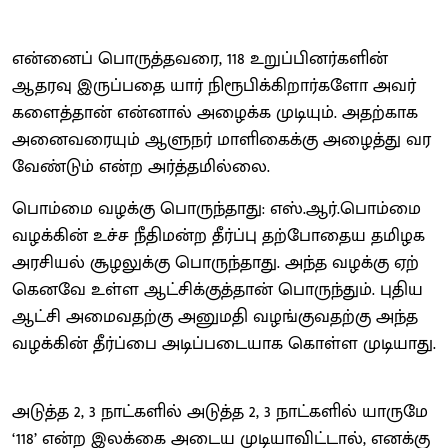
என்​னைப் பொருத்​தவரை, 118 உறுப்​பினர்​களின்
ஆதரவு இருப்பதை யார் நிரூபிக்​கிறார்​களோ அவர்​
களைத்​தான் என்​னால் அழைக்க முடி​யும். அதற்​காக
அனை​வரை​யும் ஆளுநர் மாளி​கைக்கு அழைத்து வர
வேண்​டும் என்ற அர்த்​தமில்லை.
பொம்மை வழக்​கு பொருந்தாது: எஸ்​.ஆர்​.பொம்மை
வழக்​கின் உச்ச நீதி​மன்ற தீர்ப்பு தற்​போதைய தமிழக
அரசி​யல் சூழலுக்கு பொருந்​தாது. அந்த வழக்கு ஏற்​
கெனவே உள்ள ஆட்​சிக்​குத்​தான் பொருந்​தும். புதிய
ஆட்சி அமைவதற்கு அனு​மதி வழங்​கு​வதற்கு அந்த
வழக்​கின் தீர்ப்பை அடிப்​படை​யாக கொள்ள முடி​யாது.
அடுத்த 2, 3 நாட்​களில் அடுத்த 2, 3 நாட்​களில் யாருமே
‘118’ என்ற இலக்கை அடைய முடி​யா​விட்​டால், எனக்கு