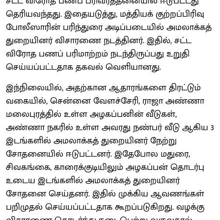
சட்ட விரோத பணப் பரிவர்த்​தனை​யில் ஈடு​பட்​டது
தெரிய​வந்​தது. இதையடுத்​து, மத்​தி​யக் குற்​றப்​பிரிவு
போலீ​ஸாரின் பரிந்​துரை அடிப்​படை​யில் அமலாக்​கத்
துறை​யினர் விசா​ரணை நடத்​தினர். இதில், சட்ட
விரோத பணப் பரி​மாற்​றம் நடந்​திருப்​பது உறுதி
செய்யப்​பட்​ட​தாக தகவல் வெளி​யானது.
இந்​நிலை​யில், அதற்​கான ஆதா​ரங்​களை திரட்​டும்
வகை​யில், சென்னை வேளச்​சேரி, ராஜா அண்​ணா​
மலைபுரத்​தில் உள்ள அழகப்​பனின் வீடு​கள்,
அண்ணா நகரில் உள்ள அவரது நண்​பர் வீடு ஆகிய 3
இடங்​களில் அமலாக்​கத் துறை​யினர் நேற்று
சோதனை​யில் ஈடு​பட்​டனர். இதே​போல மதுரை,
சிவகங்​கை, காரைக்​குடி​யிலும் அழகப்​பன் தொடர்பு
உடைய இடங்​களில் அமலாக்​கத் துறை​யினர்
சோதனை செய்​தனர். இதில் முக்​கிய ஆவணங்​கள்
பறி​முதல் செய்​யப்​பட்​ட​தாக கூறப்​படு​கிறது. வழக்கு