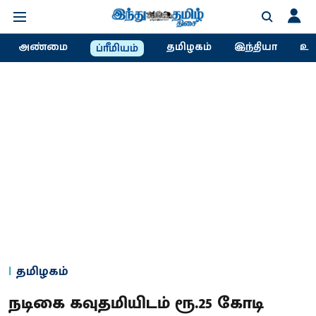
அண்மை
தமிழகம்
இந்தியா
உல
ப்ரீமியம்
தமிழகம்
நடிகை கவுதமியிடம் ரூ.25 கோடி