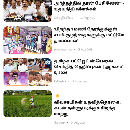
அர்த்தத்தில் தான் பேசினேன்” -
உதயநிதி விளக்கம்
செய்திப்பிரிவு
04 Aug 2026
‘பிறந்த 1 மணி நேரத்துக்குள்
41.8% குழந்தைகளுக்கு மட்டுமே
தாய்ப்பால்’
சி.கண்ணன்
03 Aug 2026
தமிழக பட்ஜெட் ஸ்பெஷல்
செய்தித் தெறிப்புகள் | ஆகஸ்ட்
5, 2026
Rathish.R
18 hours ago
விவசாயிகள் உதவித்தொகை:
கடன் தள்ளுபடிக்குச் சிறந்த
மாற்று
செ.சரத்
04 Aug 2026