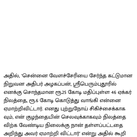
அதில், ‘சென்னை வேளச்​சேரியை சேர்ந்த கட்​டு​மான
நிறுவன அதிபர் அழகப்​பன், ஸ்ரீபெரும்​புதூரில்
எனக்கு சொந்​த​மான ரூ.25 கோடி மதிப்​புள்ள 46 ஏக்​கர்
நிலத்​தை, ரூ.6 கோடி கொடுத்து வாங்கி என்னை
ஏமாற்​றி​விட்​டார். எனது புற்​று​நோய் சிகிச்​சைக்​காக​
வும், என் குழந்​தை​யின் செல​வுக்​காக​வும் நிலத்தை
விற்க வேண்​டிய நிலைக்கு நான் தள்​ளப்​பட்​டதை
அறிந்து அவர் ஏமாற்றி விட்டார்’ என்று அதில் கூறி​