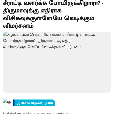
சீராட்டி வளர்க்க போயிருக்கிறாரா? -
திருமாவுக்கு எதிராக
விசிகவுக்குள்ளேயே வெடிக்கும்
விமர்சனம்
குள.சண்முகசுந்தரம்
Updated on
:
24 May 2026, 3:25 am
2
min read