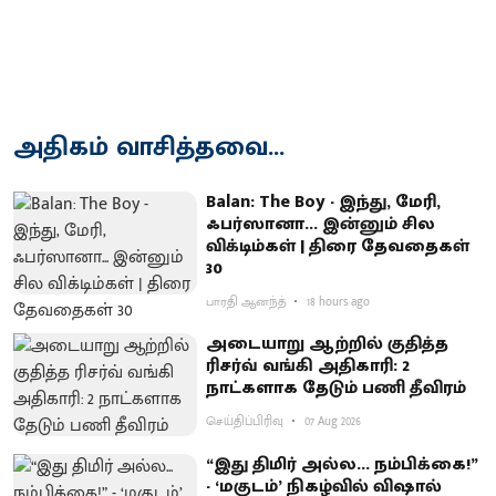
அதிகம் வாசித்தவை...
Balan: The Boy - இந்து, மேரி,
ஃபர்ஸானா... இன்னும் சில
விக்டிம்கள் | திரை தேவதைகள்
30
பாரதி ஆனந்த்
18 hours ago
அடையாறு ஆற்றில் குதித்த
ரிசர்வ் வங்கி அதிகாரி: 2
நாட்களாக தேடும் பணி தீவிரம்
செய்திப்பிரிவு
07 Aug 2026
“இது திமிர் அல்ல... நம்பிக்கை!”
- ‘மகுடம்’ நிகழ்வில் விஷால்