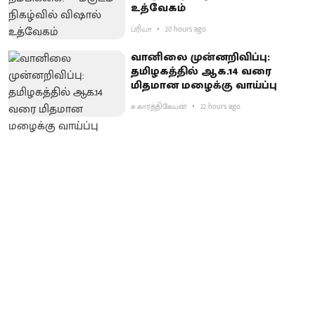
உத்வேகம்
ப்ரியா
20 hours ago
வானிலை முன்னறிவிப்பு:
தமிழகத்தில் ஆக.14 வரை
மிதமான மழைக்கு வாய்ப்பு
ச.கார்த்திகேயன்
22 hours ago