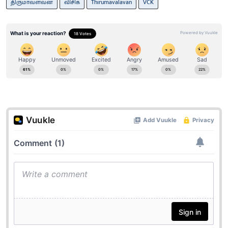
திருமாவளவன்
விசிக
Thirumavalavan
VCK