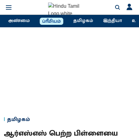
அண்மை
தமிழகம்
இந்தியா
உல
ப்ரீமியம்
தமிழகம்
ஆர்எஸ்எஸ் பெற்ற பிள்ளையை