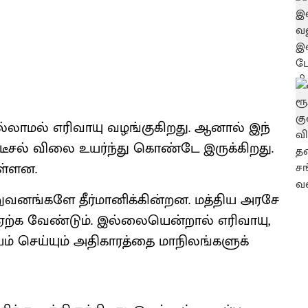
ல்​லாமல் எரி​வாயு வழங்​கு​கிறது. ஆனால் இந்​
், டீசல் விலை உயர்ந்து கொண்டே இருக்​கிறது.
ள்​ளன.
ங்​களே தீர்​மானிக்​கின்​றன. மத்​திய அரசே
க வேண்​டும். இல்​லை​யென்​றால் எரி​வா​யு,
செய்​யும் அதிகாரத்தை மாநிலங்​களுக்​