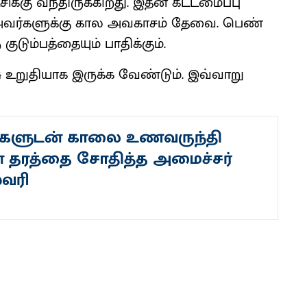
ிக்கு வந்​திருக்​கிறது. இதன் கட்​டமைப்பு
ு. அவர்​களுக்கு கால அவகாசம் தேவை. பெண்​
ும்​பத்​தை​யும் பாதிக்​கும்.
உறு​தி​யாக இருக்க வேண்​டும். இவ்​வாறு
களுடன் காலை உணவருந்தி
 தரத்தை சோதித்த அமைச்சர்
வரி