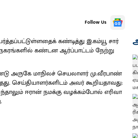
Follow Us
அ
​தப்​பட்​டுள்​ளதைக் கண்டித்து இ.கம்​யூ சார்​
கரங்​களில் கண்டன ஆர்ப்​பாட்​டம் நேற்று
டு அருகே மாநிலச் செய​லா​ளர் மு.வீர​பாண்​
​தது. செய்​தி​யாளர்​களிடம் அவர் கூறிய​தாவது:
்​தா​லும் ஈரான் நமக்கு வழக்​கம்​போல் எரி​வா​
.