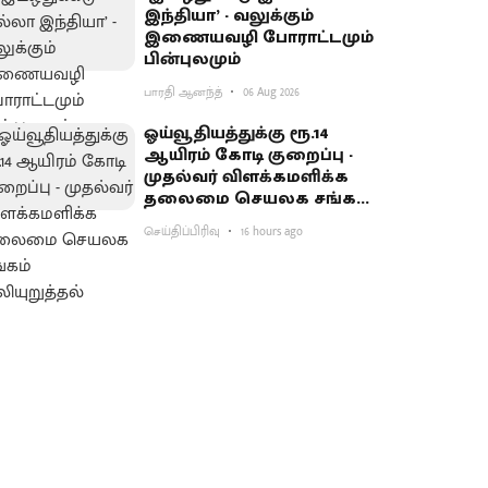
இந்தியா’ - வலுக்கும்
இணையவழி போராட்டமும்
பின்புலமும்
பாரதி ஆனந்த்
06 Aug 2026
ஓய்வூதியத்துக்கு ரூ.14
ஆயிரம் கோடி குறைப்பு -
முதல்வர் விளக்கமளிக்க
தலைமை செயலக சங்கம்
வலியுறுத்தல்
செய்திப்பிரிவு
16 hours ago