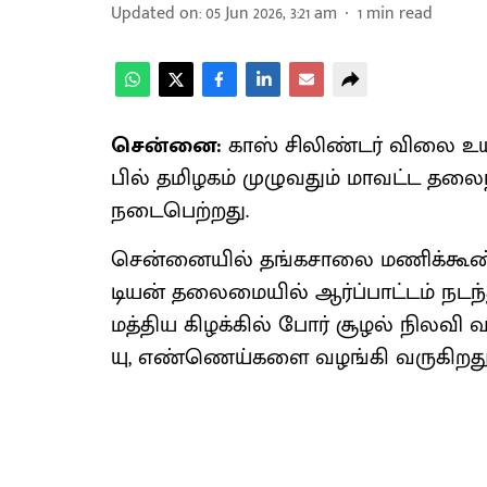
Updated on
:
05 Jun 2026, 3:21 am
1
min read
சென்னை:
காஸ் சிலிண்​டர் விலை உயர்த்
பில் தமிழகம் முழு​வதும் மாவட்ட தலைந
நடை​பெற்​றது.
சென்​னை​யில் தங்​க​சாலை மணிக்​கூண்
டியன் தலை​மை​யில் ஆர்ப்​பாட்​டம் நடந்
மத்​திய கிழக்​கில் போர் சூழல் நிலவி வந
யு, எண்​ணெய்​களை வழங்கி வரு​கிறது