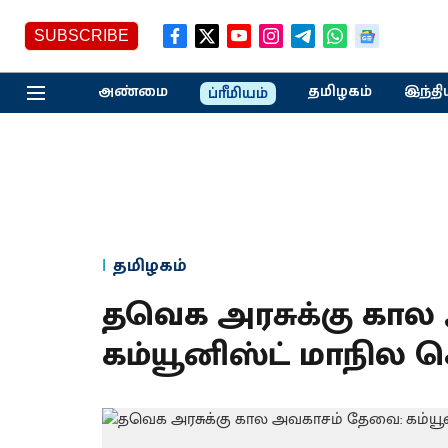
SUBSCRIBE
அண்மை
தமிழகம்
இந்தி
ப்ரீமியம்
தமிழகம்
தவெக அரசுக்கு கா
கம்யூனிஸ்ட் மாநில ச