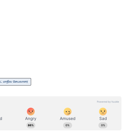
்ட் மாநில செயலாளர்