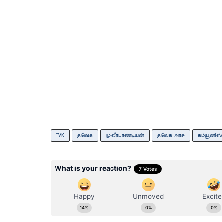
TVK
தவெக
மு.வீர​பாண்​டியன்
தவெக அரசு
கம்யூனிஸ