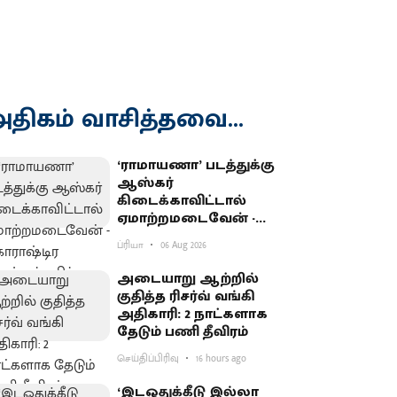
திகம் வாசித்தவை...
‘ராமாயணா’ படத்துக்கு
ஆஸ்கர்
கிடைக்காவிட்டால்
ஏமாற்றமடைவேன் -
மகாராஷ்டிர முதல்வர்
ப்ரியா
06 Aug 2026
பகிர்வு
அடையாறு ஆற்றில்
குதித்த ரிசர்வ் வங்கி
அதிகாரி: 2 நாட்களாக
தேடும் பணி தீவிரம்
செய்திப்பிரிவு
16 hours ago
‘இடஒதுக்கீடு இல்லா