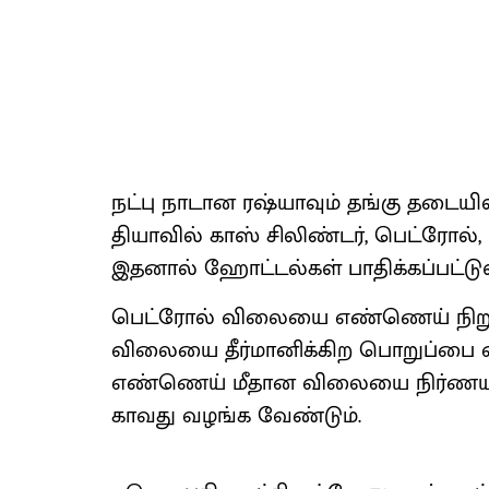
நட்பு நாடான ரஷ்​யா​வும் தங்கு தடை​யி
தி​யா​வில் காஸ் சிலிண்​டர், பெட்​ரோல
இதனால் ஹோட்​டல்​கள் பாதிக்​கப்​பட்​டு
பெட்​ரோல் விலையை எண்​ணெய் நிறு​வன
விலையை தீர்​மானிக்​கிற பொறுப்பை ஏற்
எண்​ணெய் மீதான விலையை நிர்​ண​யம் 
காவது வழங்க வேண்​டும்.