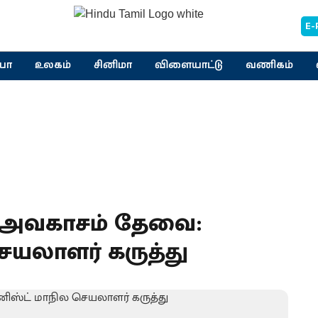
E-
யா
உலகம்
சினிமா
விளையாட்டு
வணிகம்
ல அவகாசம் தேவை:
ெயலாளர் கருத்து