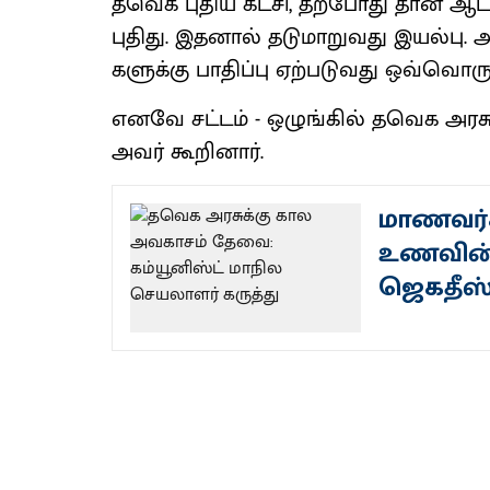
தவெக புதிய கட்​சி, தற்​போது தான் ஆட்​ச
புதிது. இதனால் தடு​மாறு​வது இயல்​ப
களுக்கு பாதிப்பு ஏற்​படு​வது ஒவ்வொரு குட
எனவே சட்​டம் - ஒழுங்கில் தவெக அரசு 
அவர் கூறி​னார்.
மாணவர்
உணவின்
ஜெகதீஸ்