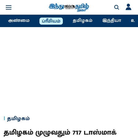
அண்மை
தமிழகம்
இந்தியா
உல
ப்ரீமியம்
தமிழகம்
தமிழகம் முழுவதும் 717 டாஸ்மாக்