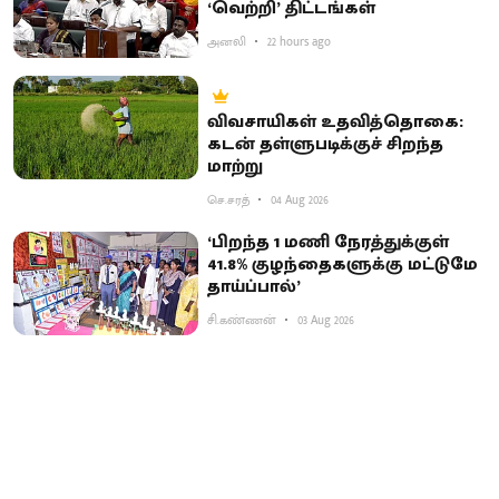
‘வெற்றி’ திட்டங்கள்
அனலி
22 hours ago
விவசாயிகள் உதவித்தொகை:
கடன் தள்ளுபடிக்குச் சிறந்த
மாற்று
செ.சரத்
04 Aug 2026
‘பிறந்த 1 மணி நேரத்துக்குள்
41.8% குழந்தைகளுக்கு மட்டுமே
தாய்ப்பால்’
சி.கண்ணன்
03 Aug 2026