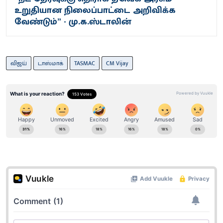
உறுதியான நிலைப்பாட்டை அறிவிக்க
வேண்டும்” - மு.க.ஸ்டாலின்
விஜய்
டாஸ்மாக்
TASMAC
CM Vijay