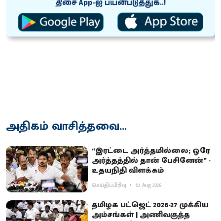
திசை App-ஐ பயன்படுத்துக..!
அதிகம் வாசித்தவை...
“இரட்டை அர்த்தமில்லை; ஒரே
அர்த்தத்தில் தான் பேசினேன்” -
உதயநிதி விளக்கம்
செய்திப்பிரிவு
04 Aug 2026
தமிழக பட்ஜெட் 2026-27 முக்கிய
அம்சங்கள் | அணிவகுத்த