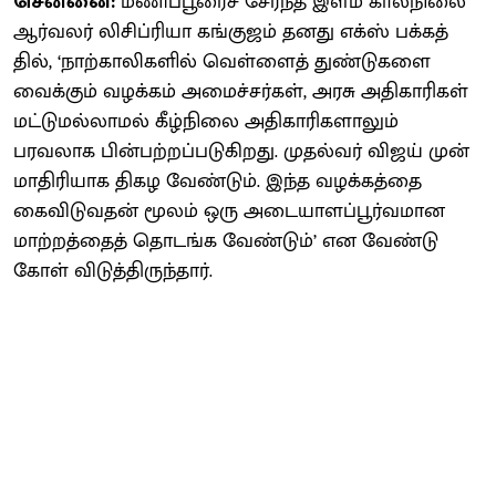
சென்னை:
மணிப்​பூரைச் சேர்ந்த இளம் காலநிலை
ஆர்​வலர் லிசிப்​ரியா கங்​குஜம் தனது எக்ஸ் பக்​கத்​
தில், ‘நாற்​காலிகளில் வெள்​ளைத் துண்​டு​களை
வைக்​கும் வழக்​கம் அமைச்​சர்​கள், அரசு அதி​காரி​கள்
மட்​டுமல்​லாமல் கீழ்​நிலை அதி​காரி​களாலும்
பரவலாக பின்​பற்​றப்​படு​கிறது. முதல்​வர் விஜய் முன்​
மா​திரி​யாக திகழ வேண்​டும். இந்த வழக்​கத்தை
கைவிடு​வதன் மூலம் ஒரு அடை​யாளப்​பூர்​வ​மான
மாற்​றத்​தைத் தொடங்க வேண்​டும்’ என வேண்​டு​
கோள் விடுத்​திருந்​தார்.