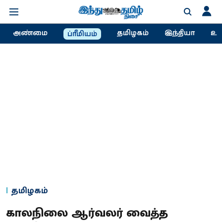
அண்மை
தமிழகம்
இந்தியா
உல
ப்ரீமியம்
தமிழகம்
காலநிலை ஆர்வலர் வைத்த