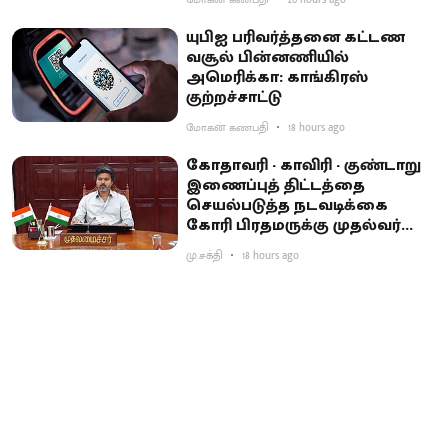
மோகன் கணபதி
20 hours ago
யுபிஐ பரிவர்த்தனை கட்டண
வசூல் பின்னணியில்
அமெரிக்கா: காங்கிரஸ்
குற்றச்சாட்டு
மோகன் கணபதி
18 hours ago
கோதாவரி - காவிரி - குண்டாறு
இணைப்புத் திட்டத்தை
செயல்படுத்த நடவடிக்கை
கோரி பிரதமருக்கு முதல்வர்
விஜய் கடிதம்
மு.சக்தி
18 hours ago