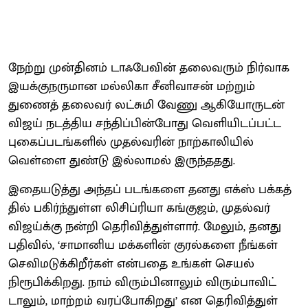
நேற்று முன்தினம் டாஃபே​வின் தலை​வரும் நிர்​வாக
இயக்​குநரு​மான மல்​லிகா சீனி​வாசன் மற்​றும்
துணைத் தலை​வர் லட்​சுமி வேணு ஆகியோ​ருடன்
விஜய் நடத்​திய சந்​திப்​பின்​போது வெளி​யிடப்​பட்ட
புகைப்​படங்​களில் முதல்​வரின் நாற்​காலி​யில்
வெள்ளை துண்டு இல்லாமல் இருந்​ததது.
இதையடுத்து அந்​தப் படங்​களை தனது எக்ஸ் பக்​கத்​
தில் பகிர்ந்​துள்ள லிசிப்​ரியா கங்​குஜம், முதல்​வர்
விஜய்க்கு நன்றி தெரி​வித்​துள்​ளார். மேலும், தனது
பதி​வில், ‘சா​மானிய மக்​களின் குரல்​களை நீங்​கள்
செவிமடுக்​கிறீர்​கள் என்​பதை உங்​கள் செயல்
நிரூபிக்​கிறது. நாம் விரும்​பி​னாலும் விரும்​பா​விட்​
டாலும், மாற்​றம்​ வரப்​போகிறது’ என தெரி​வித்​துள்​