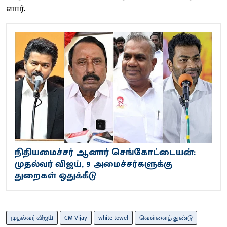
ளார்​.
நிதியமைச்சர் ஆனார் செங்கோட்டையன்:
முதல்வர் விஜய், 9 அமைச்சர்களுக்கு
துறைகள் ஒதுக்கீடு
முதல்வர் விஜய்
CM Vijay
white towel
வெள்ளைத் துண்டு