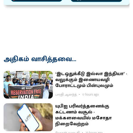
அதிகம் வாசித்தவை...
‘இடஒதுக்கீடு இல்லா இந்தியா’ -
வலுக்கும் இணையவழி
போராட்டமும் பின்புலமும்
பாரதி ஆனந்த்
17 hours ago
யுபிஐ பரிவர்த்தனைக்கு
கட்டணம் வசூல் -
மக்களவையில் மசோதா
நிறைவேற்றம்