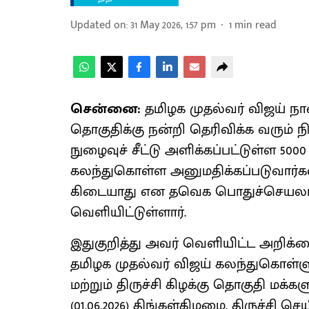
Updated on
:
31 May 2026, 1:57 pm
1
min read
சென்னை:
தமிழக முதல்வர் விஜய் நாள
தொகுதிக்கு நன்றி தெரிவிக்க வரும் நிக
நுழைவுச் சீட்டு அளிக்கப்பட்டுள்ள 5000
கலந்துகொள்ள அனுமதிக்கப்படுவார்கள்
கிடையாது என தவெக பொதுச்செயலாள
வெளியிட்டுள்ளார்.
இதுகுறித்து அவர் வெளியிட்ட அறிக்க
தமிழக முதல்வர் விஜய் கலந்துகொள்ளும்,
மற்றும் திருச்சி கிழக்கு தொகுதி மக்கள
(01.06.2026) திங்கள்கிழமை, திருச்சி