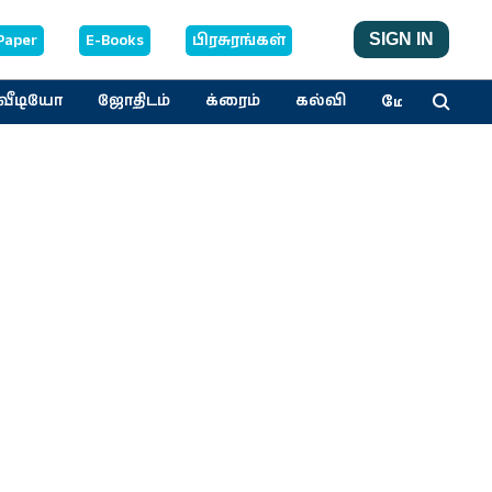
Paper
E-Books
பிரசுரங்கள்
SIGN IN
மேலும்
வீடியோ
ஜோதிடம்
க்ரைம்
கல்வி