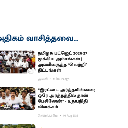
திகம் வாசித்தவை...
தமிழக பட்ஜெட் 2026-27
முக்கிய அம்சங்கள் |
அணிவகுத்த ‘வெற்றி’
திட்டங்கள்
அனலி
19 hours ago
“இரட்டை அர்த்தமில்லை;
ஒரே அர்த்தத்தில் தான்
பேசினேன்” - உதயநிதி
விளக்கம்
செய்திப்பிரிவு
04 Aug 2026