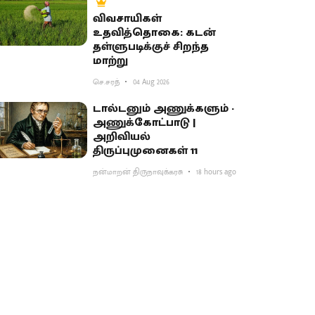
விவசாயிகள்
உதவித்தொகை: கடன்
தள்ளுபடிக்குச் சிறந்த
மாற்று
செ.சரத்
04 Aug 2026
டால்டனும் அணுக்களும் -
அணுக்கோட்பாடு |
அறிவியல்
திருப்புமுனைகள் 11
நன்மாறன் திருநாவுக்கரசு
18 hours ago