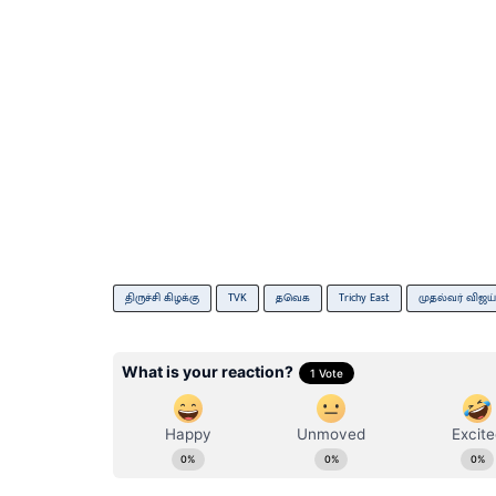
திருச்சி கிழக்கு
TVK
தவெக
Trichy East
முதல்வர் விஜய்