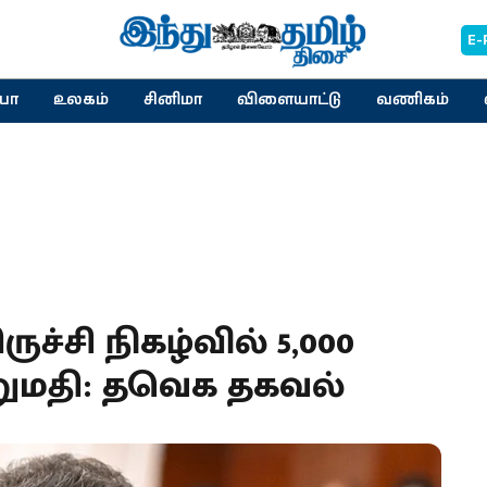
E-
யா
உலகம்
சினிமா
விளையாட்டு
வணிகம்
ுச்சி நிகழ்வில் 5,000
னுமதி: தவெக தகவல்