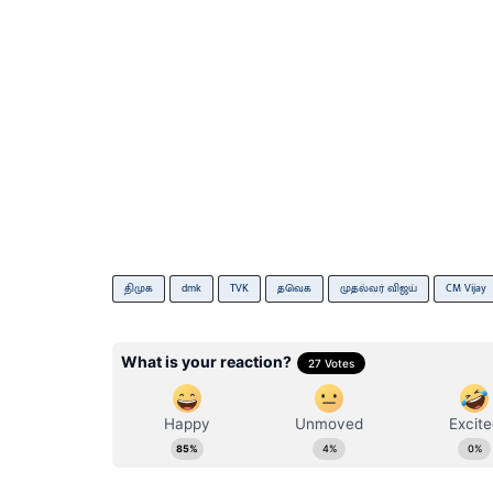
திமுக
dmk
TVK
தவெக
முதல்வர் விஜய்
CM Vijay