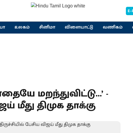
E-
யா
உலகம்
சினிமா
விளையாட்டு
வணிகம்
தையே மறந்துவிட்டு...’ -
ஜய் மீது திமுக தாக்கு