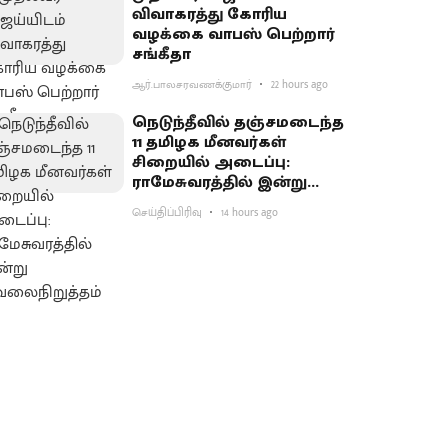
விவாகரத்து கோரிய
வழக்கை வாபஸ் பெற்றார்
சங்கீதா
ஆர்.பாலசரவணக்குமார்
22 hours ago
நெடுந்தீவில் தஞ்சமடைந்த
11 தமிழக மீனவர்கள்
சிறையில் அடைப்பு:
ராமேசுவரத்தில் இன்று
வேலைநிறுத்தம்
செய்திப்பிரிவு
14 hours ago