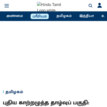
அண்மை
தமிழகம்
இந்தியா
உல
ப்ரீமியம்
தமிழகம்
புதிய காற்றழுத்த தாழ்வுப் பகுதி: