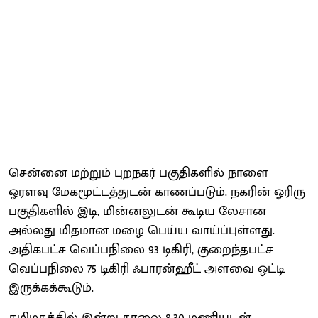
சென்னை மற்றும் புறநகர் பகுதிகளில் நாளை
ஓரளவு மேகமூட்டத்துடன் காணப்படும். நகரின் ஓரிரு
பகுதிகளில் இடி, மின்னலுடன் கூடிய லேசான
அல்லது மிதமான மழை பெய்ய வாய்ப்புள்ளது.
அதிகபட்ச வெப்பநிலை 93 டிகிரி, குறைந்தபட்ச
வெப்பநிலை 75 டிகிரி ஃபாரன்ஹீட் அளவை ஒட்டி
இருக்கக்கூடும்.
தமிழகத்தில் இன்று காலை 8.30 மணியுடன்