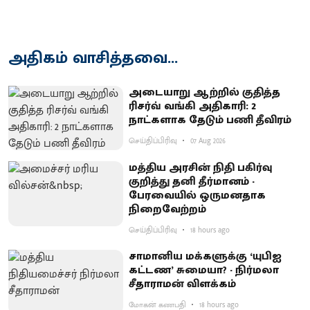
அதிகம் வாசித்தவை...
அடையாறு ஆற்றில் குதித்த
ரிசர்வ் வங்கி அதிகாரி: 2
நாட்களாக தேடும் பணி தீவிரம்
செய்திப்பிரிவு
07 Aug 2026
மத்திய அரசின் நிதி பகிர்வு
குறித்து தனி தீர்மானம் -
பேரவையில் ஒருமனதாக
நிறைவேற்றம்
செய்திப்பிரிவு
18 hours ago
சாமானிய மக்களுக்கு ‘யுபிஐ
கட்டண’ சுமையா? - நிர்மலா
சீதாராமன் விளக்கம்
மோகன் கணபதி
18 hours ago