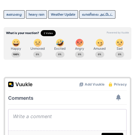
கனமழை
heavy rain
Weather Update
வானிலை அட்டேட்