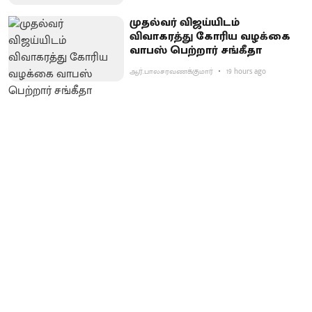
முதல்வர் விஜய்யிடம்
விவாகரத்து கோரிய வழக்கை
வாபஸ் பெற்றார் சங்கீதா
ஆர்.பாலசரவணக்குமார்
19 hours ago