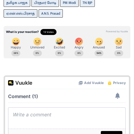
தமிழக பாஜக
பிரதமர் மோடி
PM Modi
TN BJP
ஏ.என்.எஸ்.பிரசாத்
A.N.S. Prasad