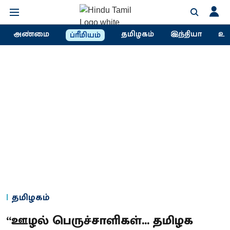
அண்மை
தமிழகம்
இந்தியா
உல
ப்ரீமியம்
தமிழகம்
“ஊழல் பெருச்சாளிகள்... தமிழக