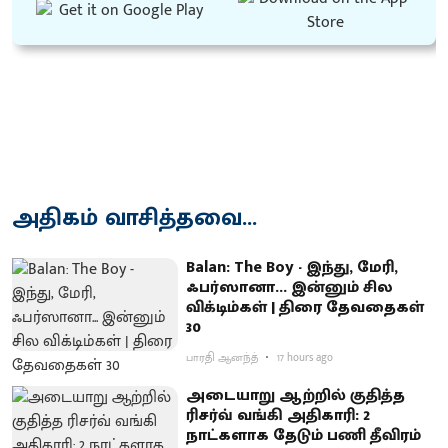
அதிகம் வாசித்தவை...
Balan: The Boy - இந்து, மேரி,
ஃபர்ஸானா... இன்னும் சில
விக்டிம்கள் | திரை தேவதைகள்
30
பாரதி ஆனந்த்
17 hours ago
அடையாறு ஆற்றில் குதித்த
ரிசர்வ் வங்கி அதிகாரி: 2
நாட்களாக தேடும் பணி தீவிரம்