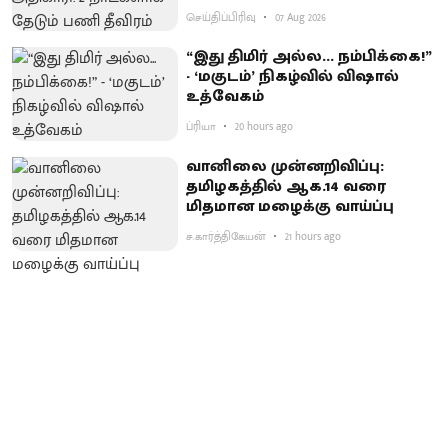
செய்திப்பிரிவு
07 Aug 2026
“இது திமிர் அல்ல... நம்பிக்கை!”
- ‘மகுடம்’ நிகழ்வில் விஷால்
உத்வேகம்
ப்ரியா
20 hours ago
வானிலை முன்னறிவிப்பு:
தமிழகத்தில் ஆக.14 வரை
மிதமான மழைக்கு வாய்ப்பு
ச.கார்த்திகேயன்
21 hours ago