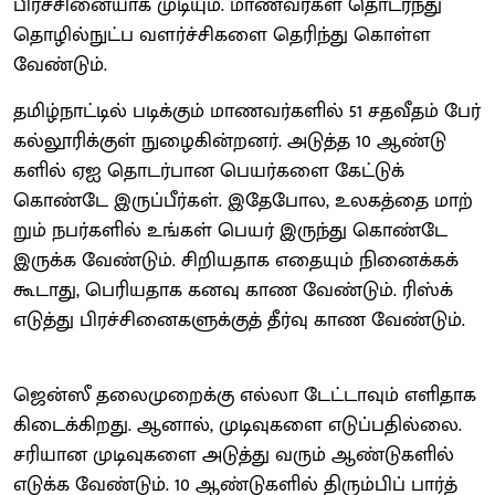
பிரச்​சினை​யாக முடி​யும். மாணவர்​கள் தொடர்ந்து
தொழில்​நுட்ப வளர்ச்​சிகளை தெரிந்து கொள்ள
வேண்​டும்.
தமிழ்​நாட்​டில் படிக்​கும் மாணவர்​களில் 51 சதவீதம் பேர்
கல்​லூரிக்​குள் நுழைகின்​றனர். அடுத்த 10 ஆண்​டு​
களில் ஏஐ தொடர்​பான பெயர்​களை கேட்​டுக்​
கொண்டே இருப்​பீர்​கள். இதே​போல, உலகத்தை மாற்​
றும் நபர்​களில் உங்​கள் பெயர் இருந்து கொண்டே
இருக்க வேண்​டும். சிறிய​தாக எதை​யும் நினைக்கக்
கூடாது, பெரிய​தாக கனவு காண வேண்​டும். ரிஸ்க்
எடுத்து பிரச்​சினை​களுக்குத் தீர்வு காண வேண்​டும்.
ஜென்​ஸீ தலை​முறைக்கு எல்லா டேட்​டா​வும் எளி​தாக
கிடைக்​கிறது. ஆனால், முடிவு​களை எடுப்​ப​தில்​லை.
சரி​யான முடிவு​களை அடுத்து வரும் ஆண்​டு​களில்
எடுக்க வேண்​டும். 10 ஆண்​டு​களில் திரும்​பிப் பார்த்​