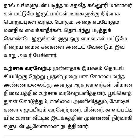
தால் உங்​களு​டன் படித்த 10 சதவீத கல்​லூரி மாணவர்​
கள் மட்​டுமே இருப்​பார்​கள். உங்​களுக்கு நிர்​வாக
பொறுப்​பு​கள் வரும், போகும். அதை எப்​போதும்
மனதில் வைக்​காதீர்​கள். தொடர்ந்து படித்​துக்​
கொண்டே இருங்​கள். இது ஒரு மைல் கல் மட்​டுமே.
நிறைய மைல்​ கல்​களை அடைய வேண்​டும். இவ்​
வாறு அவர் பேசி​னார்.
உற்சாக வரவேற்பு:
முன்​ன​தாக இயக்​கம் தொடங்​
கியபிறகு நேற்று முதன்​முறை​யாக கோவை வந்த
அண்​ணா​மலைக்​கு, அவரது ஆதர​வாளர்​கள் விமான
நிலை​யத்​தில் உற்​சாக வரவேற்​பளித்​தனர். பூங்​கொத்​
துகள் கொடுத்​தும், சால்வை அணி​வித்​தும், கோஷங்​
களை எழுப்​பி​யும் வரவேற்​றனர். பின்​னர், காளப்​பட்​டி​
யில் உள்ள வீட்​டில் இயக்​கத்​தின் முன்​னணி நிர்​வாகி​
களு​டன் ஆலோ​சனை நடத்​தி​னார்.