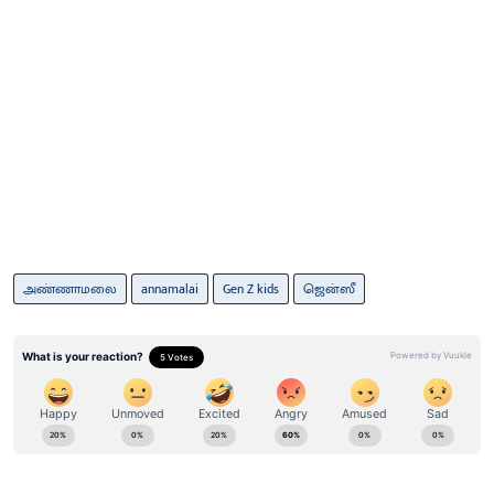
அண்ணாமலை
annamalai
Gen Z kids
ஜென்ஸீ