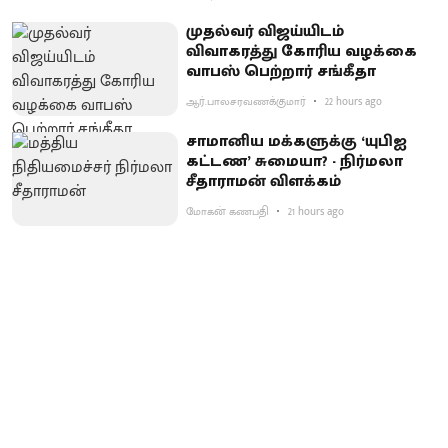
முதல்வர் விஜய்யிடம்
விவாகரத்து கோரிய வழக்கை
வாபஸ் பெற்றார் சங்கீதா
ஆர்.பாலசரவணக்குமார்
22 hours ago
சாமானிய மக்களுக்கு ‘யுபிஐ
கட்டண’ சுமையா? - நிர்மலா
சீதாராமன் விளக்கம்
மோகன் கணபதி
21 hours ago