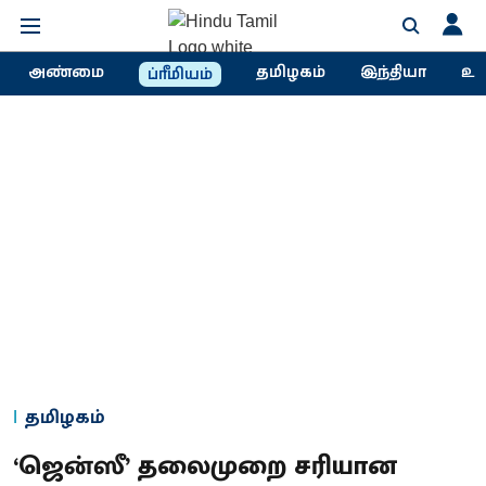
அண்மை
தமிழகம்
இந்தியா
உல
ப்ரீமியம்
தமிழகம்
‘ஜென்ஸீ’ தலைமுறை சரியான