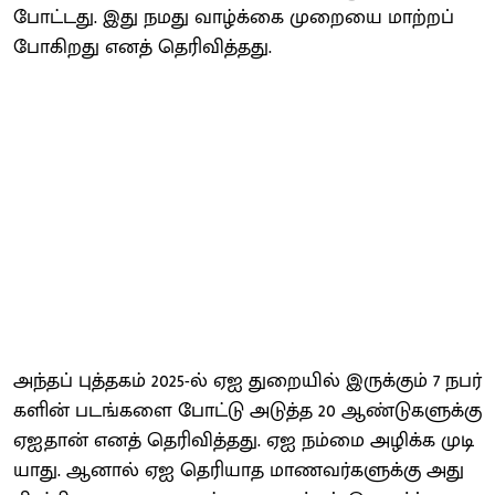
போட்​டது. இது நமது வாழ்க்கை முறையை மாற்​றப்​
போகிறது எனத் தெரி​வித்​தது.
அந்தப் புத்​தகம் 2025-ல் ஏஐ துறை​யில் இருக்​கும் 7 நபர்​
களின் படங்​களை போட்டு அடுத்த 20 ஆண்​டு​களுக்கு
ஏஐதான் எனத் தெரி​வித்​தது. ஏஐ நம்மை அழிக்க முடி​
யாது. ஆனால் ஏஐ தெரி​யாத மாணவர்​களுக்கு அது