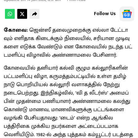
Follow Us
கோவை:
ஜென்​ஸீ தலை​முறைக்கு எல்லா டேட்​டா​
வும் எளி​தாக கிடைக்​கும் நிலை​யில், சரி​யான முடிவு​
களை எடுக்க வேண்​டும் என கோவை​யில் நடந்த பட்​
டமளிப்பு விழா​வில் அண்ணாமலை பேசி​னார்.
கோவையில் தனியார் கல்வி குழும கல்​லூரிகளின்
பட்​டமளிப்பு விழா, கருமத்தம்பட்​டி​யில் உள்ள தமிழ்​
நாடு பொறி​யியல் கல்​லூரி வளாகத்​தில் நேற்று
நடை​பெற்​றது. இந்​நிகழ்​வில், ‘வி த லீடர்​ஸ்’ அமைப்​
பின் முதன்மை பணி​யாளர் அண்​ணா​மலை கலந்து
கொண்டு மாணவ, மாணவி​களுக்கு பட்​டங்​களை
வழங்கி பேசி​ய​தாவது: ‘டைம்’ என்ற ஆங்​கில
பத்திரிகை முக்​கிய நபர்​களை அட்​டைப்​பட​மாக
வெளி​யிடும். 1982-ல் அந்த புத்​தகம் கம்​யூட்​டர் படத்தை