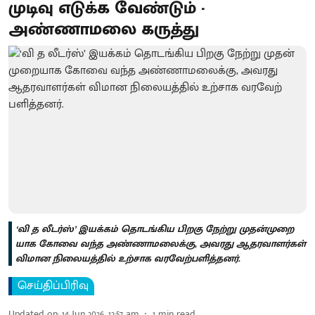
முடிவு எடுக்க வேண்டும் -
அண்ணாமலை கருத்து
‘வி த லீடர்​ஸ்’ இயக்​கம் தொடங்​கிய பிறகு நேற்று முதன்​முறை​
யாக கோவை வந்த அண்ணாமலைக்​கு, அவரது ஆதர​வாளர்​கள்
விமான நிலை​யத்​தில் உற்​சாக வரவேற்​பளித்​தனர்.
செய்திப்பிரிவு
Updated on
:
14 Jun 2026, 12:57 am
1
min read