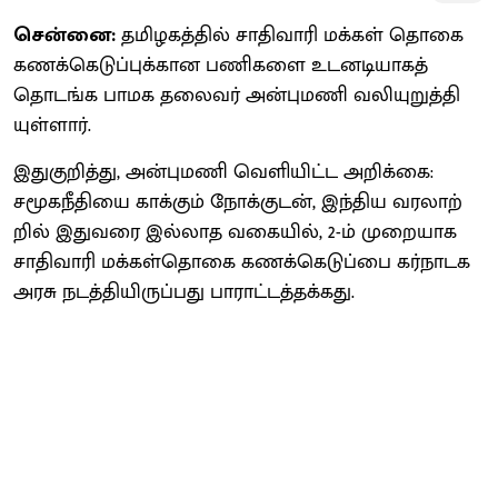
சென்னை:
தமிழகத்​தில் சாதிவாரி மக்​கள்​ தொகை
கணக்​கெடுப்​புக்​கான பணி​களை உடனடி​யாகத்
தொடங்க பாமக தலை​வர் அன்​புமணி வலி​யுறுத்​தி​
யுள்​ளார்.
இதுகுறித்​து, அன்​புமணி வெளி​யிட்ட அறிக்​கை:
சமூகநீ​தியை காக்​கும் நோக்​குடன், இந்​திய வரலாற்​
றில் இது​வரை இல்​லாத வகை​யில், 2-ம் முறை​யாக
சாதி​வாரி மக்​கள்​தொகை கணக்​கெடுப்பை கர்​நாடக
அரசு நடத்​தி​யிருப்​பது பாராட்​டத்​தக்​கது.