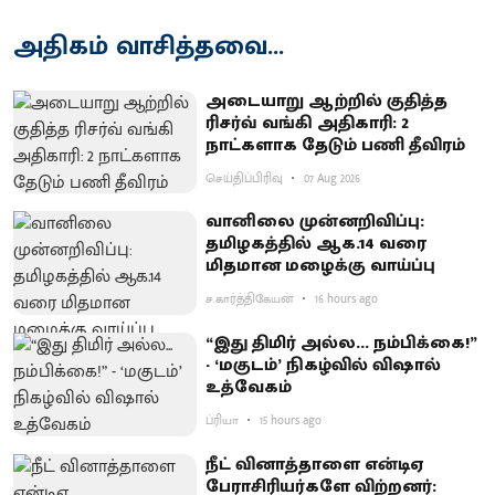
அதிகம் வாசித்தவை...
அடையாறு ஆற்றில் குதித்த
ரிசர்வ் வங்கி அதிகாரி: 2
நாட்களாக தேடும் பணி தீவிரம்
செய்திப்பிரிவு
07 Aug 2026
வானிலை முன்னறிவிப்பு:
தமிழகத்தில் ஆக.14 வரை
மிதமான மழைக்கு வாய்ப்பு
ச.கார்த்திகேயன்
16 hours ago
“இது திமிர் அல்ல... நம்பிக்கை!”
- ‘மகுடம்’ நிகழ்வில் விஷால்
உத்வேகம்
ப்ரியா
15 hours ago
நீட் வினாத்தாளை என்டிஏ
பேராசிரியர்களே விற்றனர்: