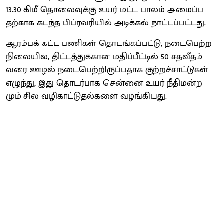
13.30 கிமீ தொலை​வுக்கு உயர்​ மட்ட பாலம் அமைப்​ப​
தற்​காக கடந்த பிப்​ர​வரி​யில் அடிக்​கல் நாட்​டப்​பட்​டது.
ஆரம்​பக் கட்ட பணி​கள் தொடங்​கப்​பட்​டு, நடை​பெற்ற
நிலை​யில், திட்​டத்​துக்​கான மதிப்​பீட்​டில் 50 சதவீதம்
வரை ஊழல் நடை​பெற்​றிருப்​ப​தாக குற்​றச்​சாட்​டு​கள்
எழுந்​து, இது தொடர்​பாக சென்னை உயர் ​நீ​தி​மன்​ற​
மும் சில வழி​காட்​டு​தல்​களை வழங்​கியது.