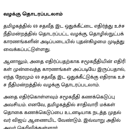
வழக்கு தொடரப்​படலாம்
தமிழகத்​தில் 69 சதவீத இட ஒதுக்​கீட்டை எதிர்த்து உச்​ச
நீ​தி​மன்​றத்​தில் தொடரப்​பட்ட வழக்​கு, தொழில்​நுட்​பக்
காரணங்​களின் அடிப்​படை​யில் புதன்​கிழமை முடித்து
வைக்​கப்​பட்​டுள்​ளது.
ஆனாலும், அதை எதிர்ப்​ப​தற்​காக சமூகநீ​தி​யின் எதிரி​
கள் முன்​வைத்த காரணங்​கள் அப்​படியே இருப்​ப​தால்,
எந்த நேர​மும் 69 சதவீத இட ஒதுக்​கீட்​டுக்கு எதி​ராக உச்​
ச நீ​தி​மன்​றத்​தில் வழக்கு தொடரப்​படலாம்.
அதை எதிர்​கொள்​ள​வும் சமூகநீதி கணக்​கெடுப்​பு
அவசி​யம். எனவே, தமிழகத்​தில் சாதி​வாரி மக்​கள்​
தொகை கணக்​கெடுப்பை உடனடி​யாக நடத்த முதல்​
வர் விஜய் ஆணை​யிட வேண்​டும். இவ்​வாறு அதில்
அவர் தெரி​வித்​துள்​ளார்.