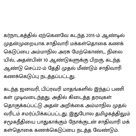
கர்​நாடகத்​தில் ஏற்​கெனவே கடந்த 2015-ம் ஆண்​டில்
முதன்​முறை​யாக சாதி​வாரி மக்​கள்​தொகை கணக்​
கெடுப்பை அம்​மாநில அரசு மேற்​கொண்ட நிலை​
யில், அதன்​பின் 10 ஆண்​டு​களுக்கு பிறகு, கடந்த
ஆண்டு செப்​.22-ம் தேதி முதல் மீண்​டும் சாதி​வாரி
கணக்​கெடுப்பு நடத்​தப்​பட்​டது.
கடந்த ஜனவரி, பிப்​ர​வரி மாதங்​களில் இந்​தப் பணி​
கள் முடிவடைந்​தது. அதில் கிடைத்த தரவு​கள்
தொகுக்​கப்​பட்டு அதன் அறிக்கை அம்​மாநில முதல்​
வரிடம் சமர்ப்​பிக்​கப்​பட்​டது. இது​போல தமிழகத்​தி​லும்
சமூகநீ​தியை பாது​காக்​கும் நோக்​குடன் சாதி​வாரி மக்​
கள்​தொகை கணக்​கெடுப்பை நடத்த வேண்​டும்.