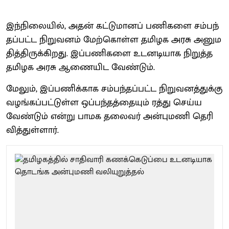
இந்​நிலை​யில், அதன் கட்​டு​மானப் பணி​களை சம்​பந்​
தப்​பட்ட நிறு​வனம் மேற்​கொள்ள தமிழக அரசு அனு​ம​
தித்​திருக்​கிறது. இப்​பணி​களை உடனடி​யாக நிறுத்த
தமிழக அரசு ஆணை​யிட வேண்​டும்.
மேலும், இப்​பணிக்​காக சம்​பந்​தப்​பட்ட நிறு​வனத்​துக்கு
வழங்​கப்​பட்​டுள்ள ஒப்​பந்​தத்​தை​யும் ரத்து செய்ய
வேண்​டும் என்று பாமக தலை​வர்​ அன்​புமணி தெரி​
வித்​துள்​ளார்​.