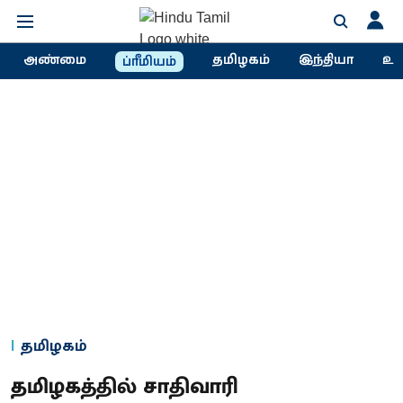
அண்மை
தமிழகம்
இந்தியா
உல
ப்ரீமியம்
தமிழகம்
தமிழகத்தில் சாதிவாரி