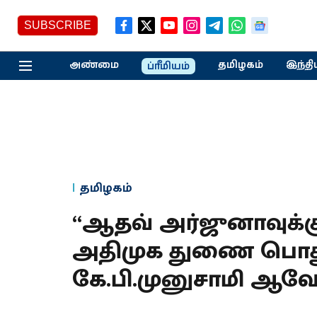
SUBSCRIBE
அண்மை
தமிழகம்
இந்தி
ப்ரீமியம்
தமிழகம்
“ஆதவ் அர்ஜுனாவுக்கு
அதிமுக துணை பொது
கே.பி.முனுசாமி ஆவே