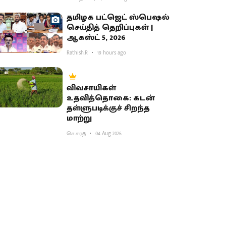
தமிழக பட்ஜெட் ஸ்பெஷல்
செய்தித் தெறிப்புகள் |
ஆகஸ்ட் 5, 2026
Rathish.R
19 hours ago
விவசாயிகள்
உதவித்தொகை: கடன்
தள்ளுபடிக்குச் சிறந்த
மாற்று
செ.சரத்
04 Aug 2026