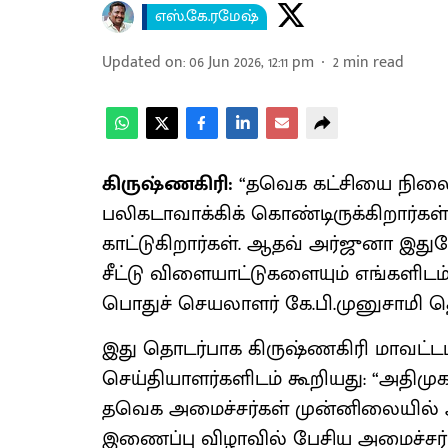
எஸ்.கே.ரமேஷ்
Updated on
:
06 Jun 2026, 12:11 pm
2
min read
கிருஷ்ணகிரி:
“தவெக கட்சியை நிலைநி
பலிகடாவாக்கிக் கொண்டிருக்கிறார்கள
காட்டுகிறார்கள். ஆதவ் அர்ஜுனா இது
சீட்டு விளையாட்டுகளையும் எங்களி
பொதுச் செயலாளர் கே.பி.முனுசாமி தெர
இது தொடர்பாக கிருஷ்ணகிரி மாவட்டம்
செய்தியாளர்களிடம் கூறியது: “அதிமுக
தவெக அமைச்சர்கள் முன்னிலையில் அ
இணைப்பு விழாவில் பேசிய அமைச்சர