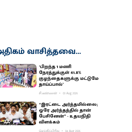
திகம் வாசித்தவை...
‘பிறந்த 1 மணி
நேரத்துக்குள் 41.8%
குழந்தைகளுக்கு மட்டுமே
தாய்ப்பால்’
சி.கண்ணன்
03 Aug 2026
“இரட்டை அர்த்தமில்லை;
ஒரே அர்த்தத்தில் தான்
பேசினேன்” - உதயநிதி
விளக்கம்
செய்திப்பிரிவு
04 Aug 2026