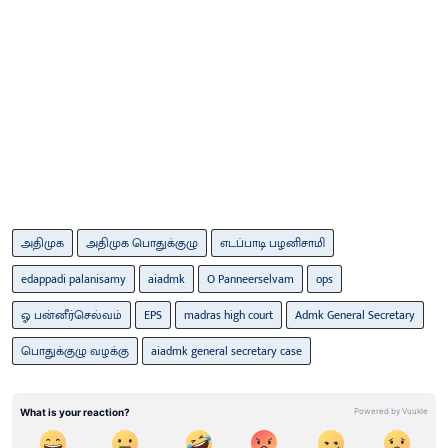
அதிமுக
அதிமுக பொதுக்குழு
எடப்பாடி பழனிசாமி
edappadi palanisamy
aiadmk
O Panneerselvam
ops
ஓ பன்னீர்செல்வம்
EPS
madras high court
Admk General Secretary
பொதுக்குழு வழக்கு
aiadmk general secretary case