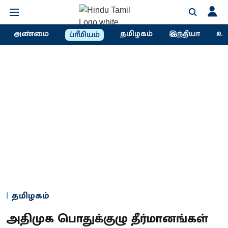
அண்மை
தமிழகம்
இந்தியா
உல
ப்ரீமியம்
தமிழகம்
அதிமுக பொதுக்குழு தீர்மானங்கள்