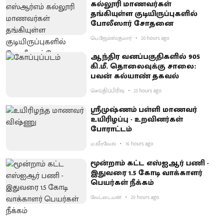
கல்லூரி மாணவர்கள்
தங்கியுள்ள குடியிருப்புகளில்
போலீஸார் சோதனை
பெ.ஜேம்ஸ்குமார்
20 hours ago
ஆந்திர வனப்பகுதிகளில் 905
கி.மீ. தொலைவுக்கு சாலை:
பவன் கல்யாண் தகவல்
செய்திப்பிரிவு
23 hours ago
ஸ்ரீமுஷ்ணம் பள்ளி மாணவர்
உயிரிழப்பு - உறவினர்கள்
போராட்டம்
ம.வீரவேல்
16 hours ago
மூன்றாம் கட்ட எஸ்ஐஆர் பணி -
இதுவரை 1.5 கோடி வாக்காளர்
பெயர்கள் நீக்கம்
வேட்டையன்
20 hours ago