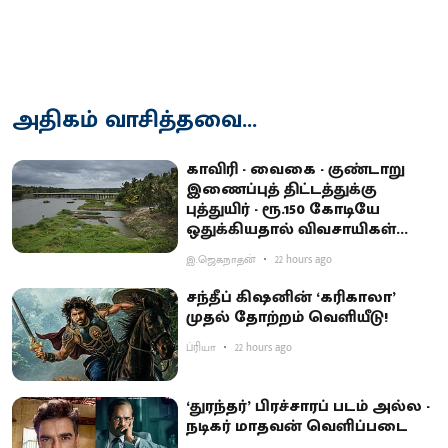
அதிகம் வாசித்தவை...
காவிரி - வைகை - குண்டாறு
இணைப்புத் திட்டத்துக்கு
புத்துயிர் - ரூ.150 கோடியே
ஒதுக்கியதால் விவசாயிகள்
ஏமாற்றம்
இ.ஜெகநாதன்
22 hours ago
சந்தீப் கிஷனின் ‘கரிகாலா’
முதல் தோற்றம் வெளியீடு!
ப்ரியா
22 hours ago
‘துரந்தர்’ பிரச்சாரப் படம் அல்ல -
நடிகர் மாதவன் வெளிப்படை