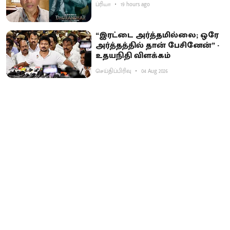
ப்ரியா
19 hours ago
“இரட்டை அர்த்தமில்லை; ஒரே
அர்த்தத்தில் தான் பேசினேன்” -
உதயநிதி விளக்கம்
செய்திப்பிரிவு
04 Aug 2026