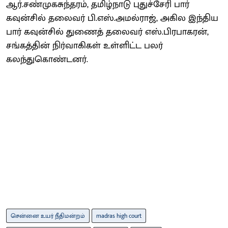
ஆர்.சண்முகசுந்தரம், தமிழ்நாடு புதுச்சேரி பார்
கவுன்சில் தலைவர் பி.எஸ்.அமல்ராஜ், அகில இந்திய
பார் கவுன்சில் துணைத் தலைவர் எஸ்.பிரபாகரன்,
சங்கத்தின் நிர்வாகிகள் உள்ளிட்ட பலர்
கலந்துகொண்டனர்.
சென்னை உயர் நீதிமன்றம்
madras high court