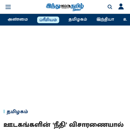
அண்மை
தமிழகம்
இந்தியா
உல
ப்ரீமியம்
தமிழகம்
ஊடகங்களின் ‘நீதி’ விசாரணையால்