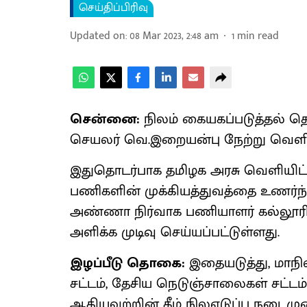
செய்திப்பிரிவு
Updated on
:
08 Mar 2023, 2:48 am
1
min read
சென்னை:
நிலம் கையகப்படுத்தல் 
செயலர் வெ.இறையன்பு நேற்று வெளியி
இதுதொடர்பாக தமிழக அரசு வெளியிட்டுள
பணிகளின் முக்கியத்துவத்தை உணர்ந
அண்ணா நிர்வாக பணியாளர் கல்லூரி 
அளிக்க முடிவு செய்யப்பட்டுள்ளது.
இழப்பீடு தொகை:
இதையடுத்து, மாநில 
சட்டம், தேசிய நெடுஞ்சாலைகள் சட்டம்
ஆகியவற்றின் கீழ் நிலஎடுப்பு நடைம