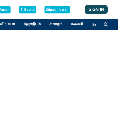
Paper
E-Books
பிரசுரங்கள்
SIGN IN
மேலும்
வீடியோ
ஜோதிடம்
க்ரைம்
கல்வி