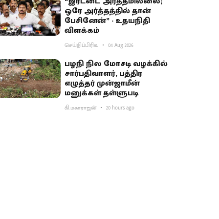
“இரட்டை அர்த்தமில்லை;
ஒரே அர்த்தத்தில் தான்
பேசினேன்” - உதயநிதி
விளக்கம்
செய்திப்பிரிவு
04 Aug 2026
பழநி நில மோசடி வழக்கில்
சார்பதிவாளர், பத்திர
எழுத்தர் முன்ஜாமீன்
மனுக்கள் தள்ளுபடி
கி.மகாராஜன்
20 hours ago