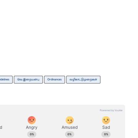
idelines
வெ.இறையன்பு
Ordinances
வழிகாட்டுமுறைகள்