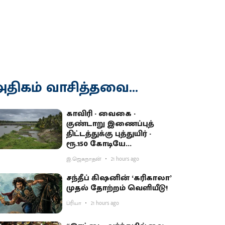
திகம் வாசித்தவை...
காவிரி - வைகை -
குண்டாறு இணைப்புத்
திட்டத்துக்கு புத்துயிர் -
ரூ.150 கோடியே
ஒதுக்கியதால் விவசாயிகள்
இ.ஜெகநாதன்
21 hours ago
ஏமாற்றம்
சந்தீப் கிஷனின் ‘கரிகாலா’
முதல் தோற்றம் வெளியீடு!
ப்ரியா
21 hours ago