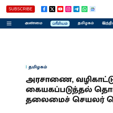
SUBSCRIBE
அண்மை
தமிழகம்
இந்தி
ப்ரீமியம்
தமிழகம்
அரசாணை, வழிகாட்டு
கையகப்படுத்தல் தொட
தலைமைச் செயலர் வெ