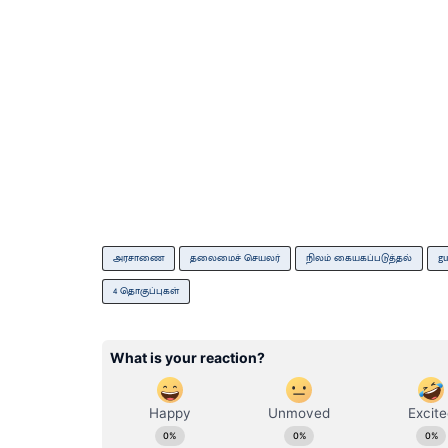
அரசாணை
தலைமைச் செயலர்
நிலம் கையகப்படுத்தல்
gu
4 தொகுப்புகள்