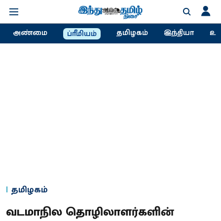
அண்மை
தமிழகம்
இந்தியா
உல
ப்ரீமியம்
தமிழகம்
வடமாநில தொழிலாளர்களின்