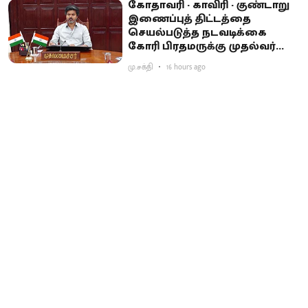
கோதாவரி - காவிரி - குண்டாறு
இணைப்புத் திட்டத்தை
செயல்படுத்த நடவடிக்கை
கோரி பிரதமருக்கு முதல்வர்
விஜய் கடிதம்
மு.சக்தி
16 hours ago