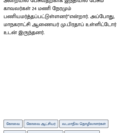
அறையில் பேசுவதற்காக இந்தியில் பேசும்
காவலர்கள் 24 மணி நேரமும்
பணியமர்த்தப்பட்டுள்ளனர்”என்றார். அப்போது,
மாநகராட்சி ஆணையர் மு.பிரதாப் உள்ளிட்டோர்
உடன் இருந்தனர்.
கோவை
கோவை ஆட்சியர்
வடமாநில தொழிலாளர்கள்