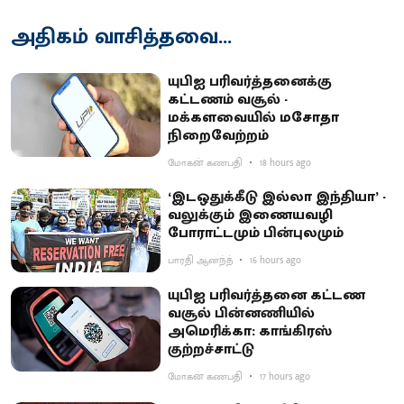
அதிகம் வாசித்தவை...
யுபிஐ பரிவர்த்தனைக்கு
கட்டணம் வசூல் -
மக்களவையில் மசோதா
நிறைவேற்றம்
மோகன் கணபதி
18 hours ago
‘இடஒதுக்கீடு இல்லா இந்தியா’ -
வலுக்கும் இணையவழி
போராட்டமும் பின்புலமும்
பாரதி ஆனந்த்
16 hours ago
யுபிஐ பரிவர்த்தனை கட்டண
வசூல் பின்னணியில்
அமெரிக்கா: காங்கிரஸ்
குற்றச்சாட்டு
மோகன் கணபதி
17 hours ago