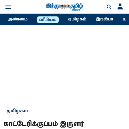
அண்மை
தமிழகம்
இந்தியா
உல
ப்ரீமியம்
தமிழகம்
காட்டேரிக்குப்பம் இருளர்