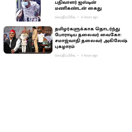
பதிவாளர் ஜஸ்டின்
மணிகண்டன் கைது
செய்திப்பிரிவு
14 hours ago
தமிழர்களுக்காக தொடர்ந்து
போராடிய தலைவர் வைகோ:
சமாஜ்வாதி தலைவர் அகிலேஷ்
புகழாரம்
செய்திப்பிரிவு
17 hours ago