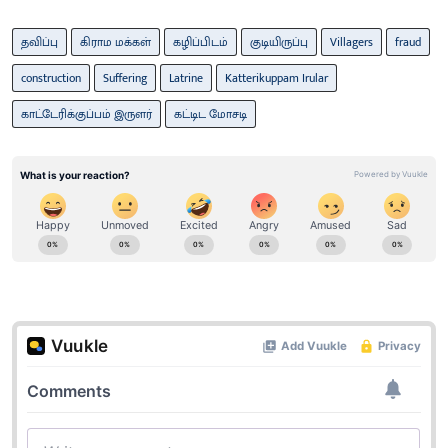
தவிப்பு
கிராம மக்கள்
கழிப்பிடம்
குடியிருப்பு
Villagers
fraud
construction
Suffering
Latrine
Katterikuppam Irular
காட்டேரிக்குப்பம் இருளர்
கட்டிட மோசடி