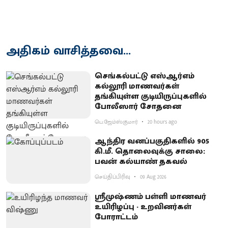
அதிகம் வாசித்தவை...
செங்கல்பட்டு எஸ்ஆர்எம்
கல்லூரி மாணவர்கள்
தங்கியுள்ள குடியிருப்புகளில்
போலீஸார் சோதனை
பெ.ஜேம்ஸ்குமார்
20 hours ago
ஆந்திர வனப்பகுதிகளில் 905
கி.மீ. தொலைவுக்கு சாலை:
பவன் கல்யாண் தகவல்
செய்திப்பிரிவு
09 Aug 2026
ஸ்ரீமுஷ்ணம் பள்ளி மாணவர்
உயிரிழப்பு - உறவினர்கள்
போராட்டம்