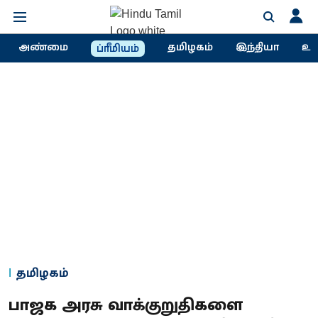
அண்மை
தமிழகம்
இந்தியா
உல
ப்ரீமியம்
தமிழகம்
பாஜக அரசு வாக்குறுதிகளை