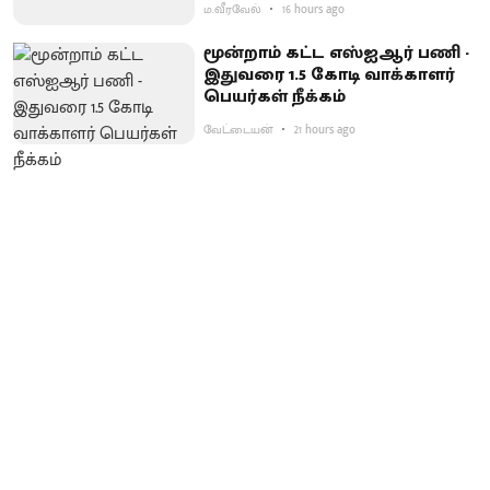
ம.வீரவேல்
16 hours ago
மூன்றாம் கட்ட எஸ்ஐஆர் பணி -
இதுவரை 1.5 கோடி வாக்காளர்
பெயர்கள் நீக்கம்
வேட்டையன்
21 hours ago