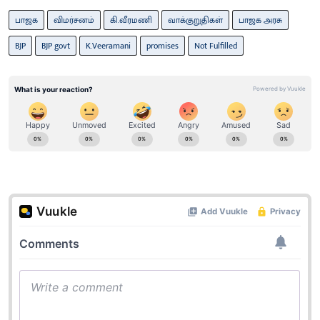
பாஜக
விமர்சனம்
கி.வீரமணி
வாக்குறுதிகள்
பாஜக அரசு
BJP
BJP govt
K.Veeramani
promises
Not Fulfilled