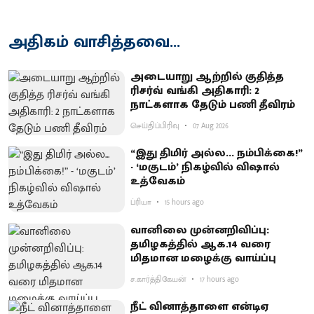
அதிகம் வாசித்தவை...
அடையாறு ஆற்றில் குதித்த
ரிசர்வ் வங்கி அதிகாரி: 2
நாட்களாக தேடும் பணி தீவிரம்
செய்திப்பிரிவு
07 Aug 2026
“இது திமிர் அல்ல... நம்பிக்கை!”
- ‘மகுடம்’ நிகழ்வில் விஷால்
உத்வேகம்
ப்ரியா
15 hours ago
வானிலை முன்னறிவிப்பு:
தமிழகத்தில் ஆக.14 வரை
மிதமான மழைக்கு வாய்ப்பு
ச.கார்த்திகேயன்
17 hours ago
நீட் வினாத்தாளை என்டிஏ