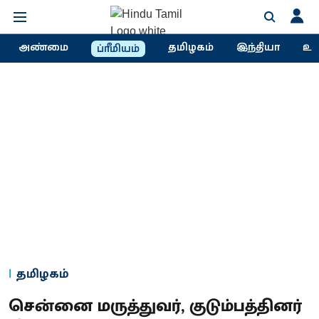
அண்மை
தமிழகம்
இந்தியா
உல
ப்ரீமியம்
தமிழகம்
சென்னை மருத்துவர், குடும்பத்தினர்