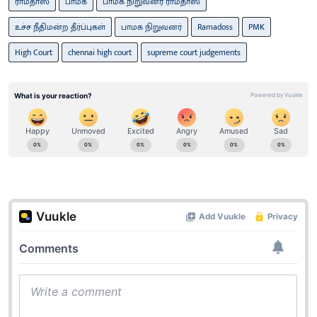
ராமதாஸ்
பாமக
பாமக நிறுவனர் ராமதாஸ்
உச்ச நீதிமன்ற தீர்ப்புகள்
பாமக நிறுவனர்
Ramadoss
PMK
High Court
chennai high court
supreme court judgements