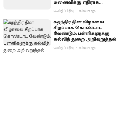
மனைவிக்கு எதிராக
குற்றச்சாட்டு பதிவு
செய்திப்பிரிவு
16 hours ago
சுதந்திர தின விழாவை
சிறப்பாக கொண்டாட
வேண்டும்: பள்ளிகளுக்கு
கல்வித் துறை அறிவுறுத்தல்
செய்திப்பிரிவு
18 hours ago