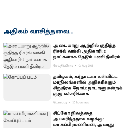
அதிகம் வாசித்தவை...
அடையாறு ஆற்றில் குதித்த
ரிசர்வ் வங்கி அதிகாரி: 2
நாட்களாக தேடும் பணி தீவிரம்
செய்திப்பிரிவு
07 Aug 2026
தமிழகம், கர்நாடகா உள்ளிட்ட
மாநிலங்களில் அதிகரிக்கும்
சிறுநீரக நோய்: நாடாளுமன்றக்
குழு எச்சரிக்கை
டெக்ஸ்டர்
20 hours ago
சிட்கோ நிலத்தை
அபகரித்ததாக வழக்கு:
மா.சுப்பிரமணியன், அவரது