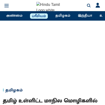
அண்மை
தமிழகம்
இந்தியா
உல
ப்ரீமியம்
தமிழகம்
தமிழ் உள்ளிட்ட மாநில மொழிகளில்