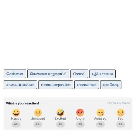
சென்னை
சென்னை மாநகராட்சி
Chennai
புதிய சாலை
சாலைப்பணிகள்
chennai corporation
chennai road
1020 கோடி