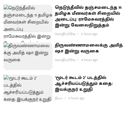
நெடுந்தீவில் தஞ்சமடைந்த 11
தமிழக மீனவர்கள் சிறையில்
அடைப்பு: ராமேசுவரத்தில்
இன்று வேலைநிறுத்தம்
செய்திப்பிரிவு
21 hours ago
திருவண்ணாமலைக்கு அமித்
ஷா இன்று வருகை
செய்திப்பிரிவு
18 hours ago
‘மூடர் கூடம் 2’ படத்தில்
ஆச்சரியப்படுத்​தும் கதை:
இயக்குநர் உறுதி
நிலா
13 hours ago