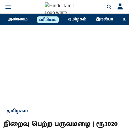
அண்மை
தமிழகம்
இந்தியா
உல
ப்ரீமியம்
தமிழகம்
நிறைவு பெற்ற பருவமழை | ரூ.1020