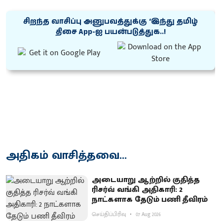
சிறந்த வாசிப்பு அனுபவத்துக்கு ‘இந்து தமிழ்
திசை App-ஐ பயன்படுத்துக..!
அதிகம் வாசித்தவை...
அடையாறு ஆற்றில் குதித்த
ரிசர்வ் வங்கி அதிகாரி: 2
நாட்களாக தேடும் பணி தீவிரம்
செய்திப்பிரிவு
07 Aug 2026