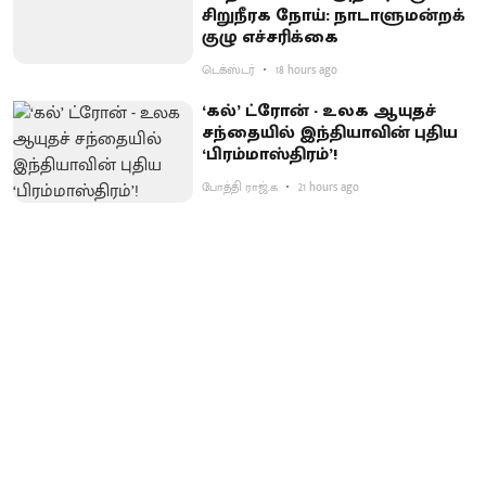
சிறுநீரக நோய்: நாடாளுமன்றக்
குழு எச்சரிக்கை
டெக்ஸ்டர்
18 hours ago
‘கல்’ ட்ரோன் - உலக ஆயுதச்
சந்தையில் இந்தியாவின் புதிய
‘பிரம்மாஸ்திரம்’!
போத்தி ராஜ்.க
21 hours ago