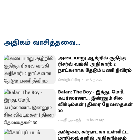
அதிகம் வாசித்தவை...
அடையாறு ஆற்றில் குதித்த
ரிசர்வ் வங்கி அதிகாரி: 2
நாட்களாக தேடும் பணி தீவிரம்
செய்திப்பிரிவு
07 Aug 2026
Balan: The Boy - இந்து, மேரி,
ஃபர்ஸானா... இன்னும் சில
விக்டிம்கள் | திரை தேவதைகள்
30
பாரதி ஆனந்த்
22 hours ago
தமிழகம், கர்நாடகா உள்ளிட்ட
மாநிலங்களில் அதிகரிக்கும்