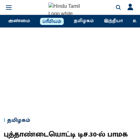
அண்மை
தமிழகம்
இந்தியா
உல
ப்ரீமியம்
தமிழகம்
புத்தாண்டையொட்டி டிச.30-ல் பாமக