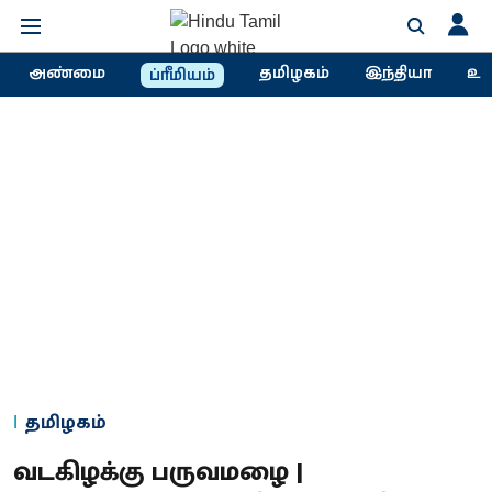
அண்மை
தமிழகம்
இந்தியா
உல
ப்ரீமியம்
தமிழகம்
வடகிழக்கு பருவமழை |