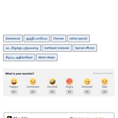
சென்னை
குடிநீர் வாரியம்
Chennai
online special
வட கிழக்கு பருவமழை
northeast monsoon
Special officers
சிறப்பு அதிகாரிகள்
Metro Water