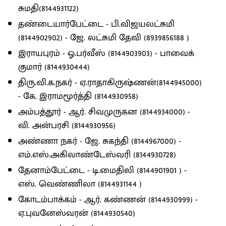
சுமதி(8144931122)
தண்டையார்பேட்டை - பி.விஜயலட்சுமி
(8144902902) - ஜே. லட்சுமி தேவி (8939856188 )
இராயபுரம் - ஓ.பர்வீஸ் (8144903903) - பாவைக்
குமார் (8144930444)
திரு.வி.க.நகர் - ஏ.ராதாகிருஷ்ணன்(8144945000)
- கே. இராமமூர்த்தி (8144930958)
அம்பத்தூர் - ஆர். சிவமுருகன (8144934000) -
வி. அன்பரசி (8144930956)
அண்ணா நகர் - ஜே. சுகந்தி (8144967000) -
எம்.எஸ்.அகிலாண்டேஸ்வரி (8144930728)
தேனாம்பேட்டை - டி.மைதிலி (8144901901 ) -
எஸ். வெண்ணிலா (8144931144 )
கோடம்பாக்கம் - ஆர். கண்ணன் (8144930999) -
ஏ.புவனேஸ்வரன் (8144930540)