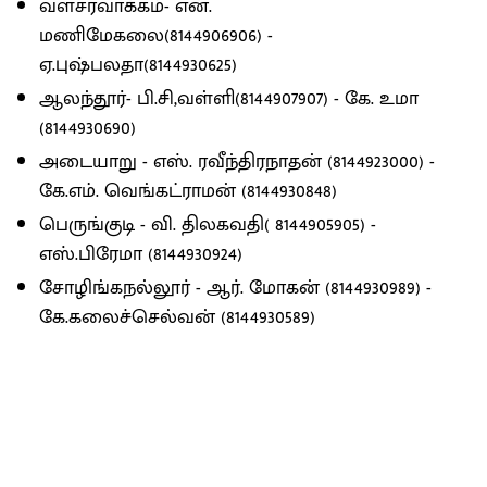
வளசரவாக்கம்- என்.
மணிமேகலை(8144906906) -
ஏ.புஷ்பலதா(8144930625)
ஆலந்தூர்- பி.சி,வள்ளி(8144907907) - கே. உமா
(8144930690)
அடையாறு - எஸ். ரவீந்திரநாதன் (8144923000) -
கே.எம். வெங்கட்ராமன் (8144930848)
பெருங்குடி - வி. திலகவதி( 8144905905) -
எஸ்.பிரேமா (8144930924)
சோழிங்கநல்லூர் - ஆர். மோகன் (8144930989) -
கே.கலைச்செல்வன் (8144930589)