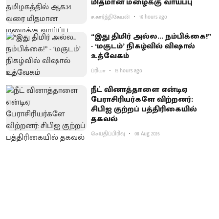
மிதமான மழைக்கு வாய்ப்பு
ச.கார்த்திகேயன்
16 hours ago
“இது திமிர் அல்ல... நம்பிக்கை!”
- ‘மகுடம்’ நிகழ்வில் விஷால்
உத்வேகம்
ப்ரியா
15 hours ago
நீட் வினாத்தாளை என்டிஏ
பேராசிரியர்களே விற்றனர்:
சிபிஐ குற்றப் பத்திரிகையில்
தகவல்
செய்திப்பிரிவு
08 Aug 2026