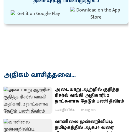
திசை App-ஐ பயன்படுத்துக..!
அதிகம் வாசித்தவை...
அடையாறு ஆற்றில் குதித்த
ரிசர்வ் வங்கி அதிகாரி: 2
நாட்களாக தேடும் பணி தீவிரம்
செய்திப்பிரிவு
07 Aug 2026
வானிலை முன்னறிவிப்பு:
தமிழகத்தில் ஆக.14 வரை