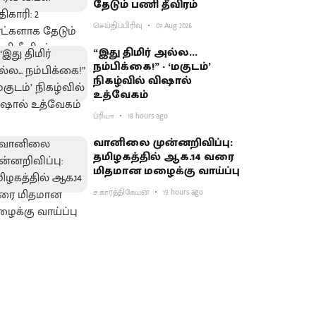
தேடும் பணி தீவிரம்
செய்திப்பிரிவு
07 Aug 2026
“இது திமிர் அல்ல...
நம்பிக்கை!” - ‘மகுடம்’
நிகழ்வில் விஷால்
உத்வேகம்
ப்ரியா
18 hours ago
வானிலை முன்னறிவிப்பு:
தமிழகத்தில் ஆக.14 வரை
மிதமான மழைக்கு வாய்ப்பு
ச.கார்த்திகேயன்
19 hours ago