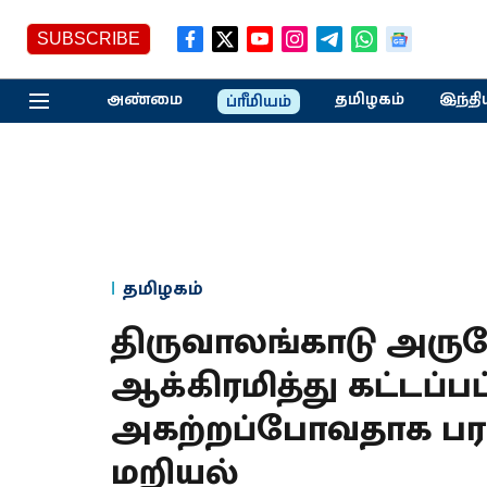
SUBSCRIBE
அண்மை
தமிழகம்
இந்தி
ப்ரீமியம்
தமிழகம்
திருவாலங்காடு அரு
ஆக்கிரமித்து கட்டப்பட
அகற்றப்போவதாக பரவ
மறியல்