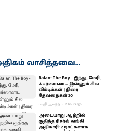
திகம் வாசித்தவை...
Balan: The Boy - இந்து, மேரி,
ஃபர்ஸானா... இன்னும் சில
விக்டிம்கள் | திரை
தேவதைகள் 30
பாரதி ஆனந்த்
15 hours ago
அடையாறு ஆற்றில்
குதித்த ரிசர்வ் வங்கி
அதிகாரி: 2 நாட்களாக