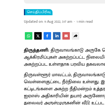
செய்திப்பிரிவு
Updated on
:
11 Aug 2022, 3:17 am
1
min read
திருத்தணி:
திருவாலங்காடு அருகே 
ஆக்கிரமிப்புகள் அகற்றப்பட்ட நிலையி
அகற்றப்பட உள்ளதாக பரவிய தகவலால்
திருவள்ளூர் மாவட்டம், திருவாலங்காட
வெள்ளைகுட்டை நீர்நிலை உள்ளது. இதை
கட்டிடங்களை அகற்ற நீதிமன்றம் உத்த
ஐஏஎஸ் அதிகாரியின் தயார் அருணோதய
தலைவர் அருள்முருகனின் வீடு உட்பட 1